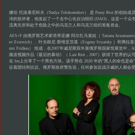
娜佳·托洛康尼科夫（Nadya Tolokonnikov） 是 Pussy Riot
讳的批评者，他发起了一个去中心化自治组织 (DAO)，这是一个
流离失所和处于危险之中的乌克兰人和乌克兰组织筹集资金。
AES+F 由俄罗斯艺术家塔蒂亚娜·阿尔扎马索娃（ Tatiana Arzama
ev Evzovich）、叶夫根尼·斯维亚茨基（Evgeny Svyatsky ）和弗拉
mir Fridkes） 组成，在2007年威尼斯双年展俄罗斯国家馆展览中
频道视频作品《最后的暴动》（ Last Riot，2007）获得了世界的认
在 Ins上分享了一个黑色方块。该手势在 2020 年的“黑人的命也是
征着团结和抗议。俄罗斯政府警告说，任何参加反战示威的人都会受