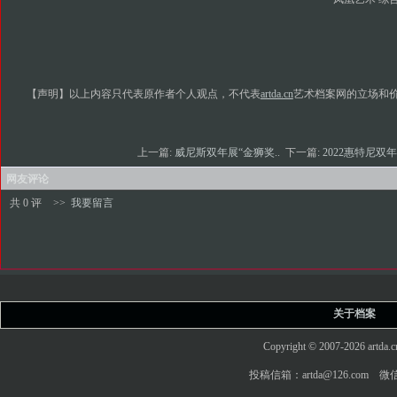
【声明】以上内容只代表原作者个人观点，不代表
artda.cn
艺术档案网的立场和
上一篇:
威尼斯双年展“金狮奖..
下一篇:
2022惠特尼双年
网友评论
共 0 评
>>
我要留言
关于档案
Copyright © 2007-2026 art
投稿信箱：artda@126.com 微信