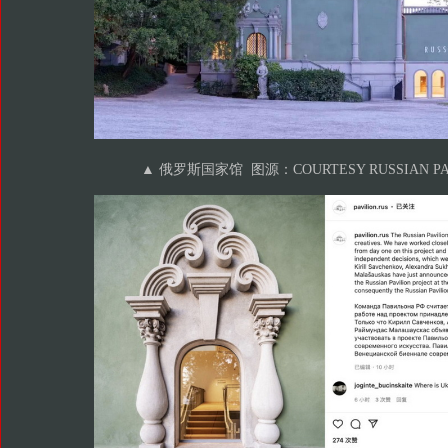
▲ 俄罗斯国家馆 图源：COURTESY RUSSIAN PA