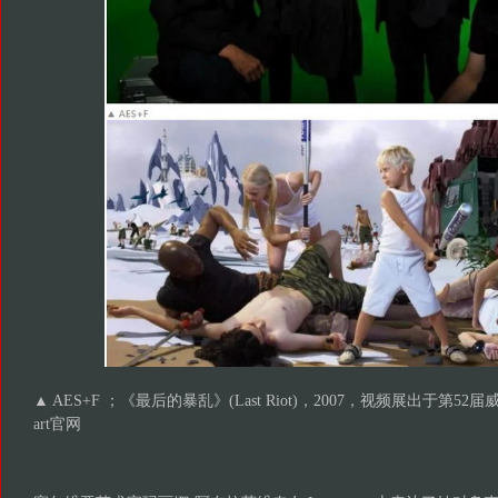
▲ AES+F ；《最后的暴乱》(Last Riot)，2007，视频展出于第52
art官网