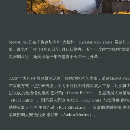
MoMA PS1公布了将参加今年“大纽约”（Greater New York）展
单，展览将于今年4月10日至8月17日举办。五年一度的“大纽约”
次同期举行，新美术馆三年展也将于今年十月开幕。
2026年“大纽约”展览聚焦活跃于纽约地区的艺术家，适逢MoMA P
在策展方式上也打破传统，不同于以往由外部策展人主导，此次将
团队成员包括馆长康妮·巴特勒（Connie Butler）、首席策展人兼
（Ruba Katrib）、副策展人乔迪·格拉夫（Jody Graf）与埃琳娜·凯特尔森
助理策展人卡里·里滕巴赫（Kari Rittenbach）、策展助理谢尔顿·古奇（S
策展协调人安德烈娅·桑切斯（Andrea Sánchez）。