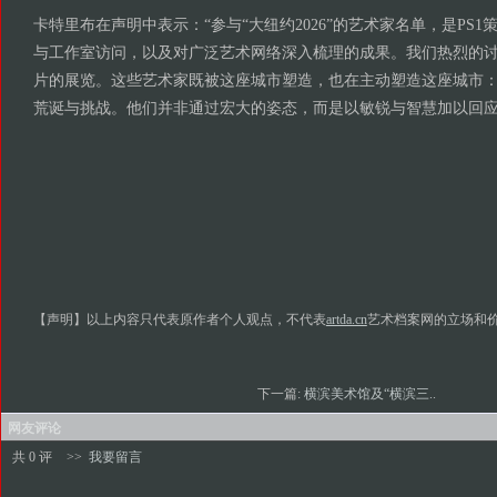
卡特里布在声明中表示：“参与“大纽约2026”的艺术家名单，是PS
与工作室访问，以及对广泛艺术网络深入梳理的成果。我们热烈的
片的展览。这些艺术家既被这座城市塑造，也在主动塑造这座城市
荒诞与挑战。他们并非通过宏大的姿态，而是以敏锐与智慧加以回应
【声明】以上内容只代表原作者个人观点，不代表
artda.cn
艺术档案网的立场和
下一篇:
横滨美术馆及“横滨三..
网友评论
共 0 评
>>
我要留言