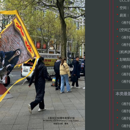
UCC
空间︱池
易英︱
《画刊》
[空间
《画刊
《画刊》
[机构
《画刊
《画刊
《画刊
本类最
《画刊
《画刊
《画刊
《画刊》