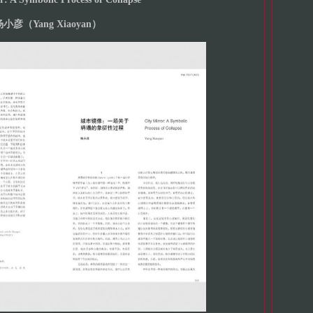
小彦（Yang Xiaoyan）