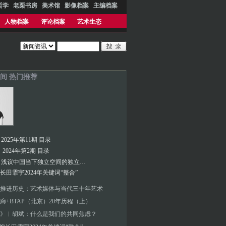
哲学
老栗书房
美术馆
影像档案
主编档案
人物档案
评论档案
艺术生态
间 热门推荐
025年第11期 目录
2024年第2期 目录
彭晓阳︱浅议中国当下独立空间的独立性意义以及与空间制度设置的关系
馆长田霏宇2024年关键词“整合”
推进历史：艺术媒体与当代三十年艺术
廊+BTAP（北京）20年历程（上）
》︱胡斌：什么是我们的共同焦虑？