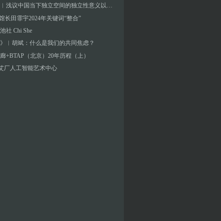
彭晓阳︱浅议中国当下独立空间的独立性意义以及与空间制度设置的关系
A馆长田霏宇2024年关键词“整合”
社 Chi She
》︱胡斌：什么是我们的共同焦虑？
廊+BTAP（北京）20年历程（上）
]艾厂人工智能艺术中心