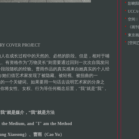
UCC
空间︱池
《画刊
東京画
[空间
RY COVER PROJECT
的人在成长过程中的天然的、必然的阶段。但是，相对于哺
、有资格作为“万物灵长”则需要通过回到一次次自我发问
一段段随机的经验。曹雨作品的真实感来自她真实的个人经
/她们借艺术家发现了被隐藏、被轻视、被扭曲的一
到的一个关键词。如果要用一句话去说明艺术家的分身之
你将女性、女权、行为等任何概念后置，“我”就是“我”，
“我”就是媒介，“我”就是方法
 the Medium, and "I" am the Method
g Xiaosong）、曹雨（Cao Yu）