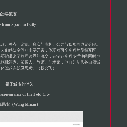
的边界流变
 from Space to Daily
无形、整齐与杂乱、真实与虚构、公共与私密的边界分隔。
是人们感知空间的主要元素，体现着两个空间片段相互区
与萎缩带来了物理边界的流变，在制造空间多样性的同时也
包括批评家、策展人、教师、艺术家，他们分别从各自领域
术体验的实践及思考。（杨义飞）
褶子城市的消失
sappearance of the Fold City
汪民安（Wang Minan）