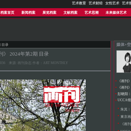
艺术教育
艺术财经
女性艺术
艺术
档案首页
新闻档案
展览档案
文献档案
艺术思潮
未来媒体艺术
媒体+空
期 目录
》 2024年第2期 目录
41:21.036 来源: 画刊杂志 作者：ART MONTHLY
《画刊》2
《画刊》 
UCCA
朱其︱
東京画
《画刊