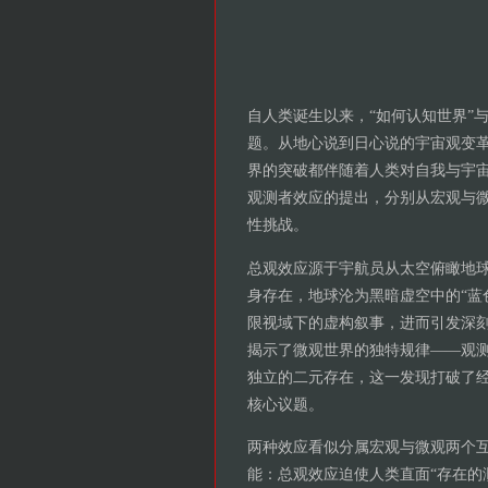
自人类诞生以来，“如何认知世界”
题。从地心说到日心说的宇宙观变
界的突破都伴随着人类对自我与宇
观测者效应的提出，分别从宏观与
性挑战。
总观效应源于宇航员从太空俯瞰地
身存在，地球沦为黑暗虚空中的“蓝
限视域下的虚构叙事，进而引发深
揭示了微观世界的独特规律——观
独立的二元存在，这一发现打破了
核心议题。
两种效应看似分属宏观与微观两个
能：总观效应迫使人类直面“存在的