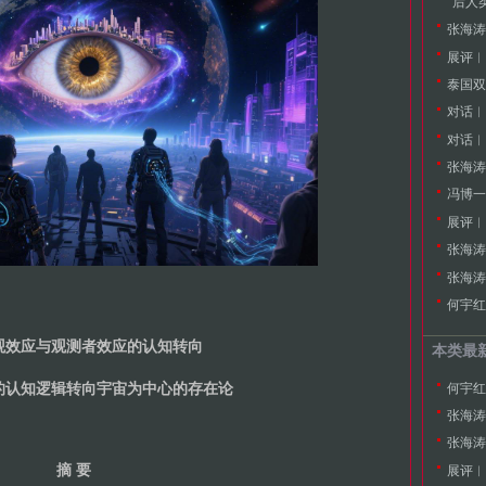
展评︱
对话︱
对话︱
张海涛
冯博一
展评︱
张海涛
何宇红
观效应与观测者效应的认知转向
本类最
何宇红
的认知逻辑转向宇宙为中心的存在论
张海涛
摘 要
展评︱