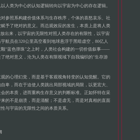
从以人类为中心的认知逻辑转向以宇宙为中心的存在逻辑。
绝对参照系构建价值体系与生存秩序，个体的喜怒哀乐、社
被赋予了绝对的意义。而总观效应的发生，本质上是将人类
解放出来，以宇宙的无限性对照人类存在的有限性，以宇宙
宇航员在320公里高空看到地球悬浮于黑暗虚空，80亿人
颗“蓝色弹珠”之上时，人类社会构建的一切价值叙事——
了绝对意义，沦为人类在有限视域下自我编织的“生存游
主观的心理幻觉，而是基于客观视角转变的认知觉醒。它的
的自卑，而在于迫使人类跳出局部视域的局限，以更宏大、
社会的本质，进而重构生存意义的判断标准。正如怀特在采
带来的不是崩溃，而是清醒；不是虚无，而是对真相的直面
限性与宇宙的无限性之间的本质关系。
向