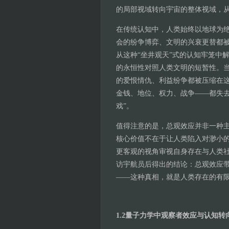
的局部视域转向宇宙的整体视域，
在传统认知中，人类始终以地球为
会的纷争博弈、文明的兴衰更替都
从这种“坐井观天”式的认知牢笼中
的永恒性对照人类文明的短暂性。当
的爱恨情仇、利益纷争都被压缩在这
金钱、地位、权力、战争——都失去
戏”。
值得注意的是，总观效应并非一种
核心价值不在于让人类陷入对渺小
更客观的视角审视自身存在与人类
访宇航员后得出的结论：总观效应
——这种真相，就是人类存在的有
1.2量子力学中观察者效应与认知转