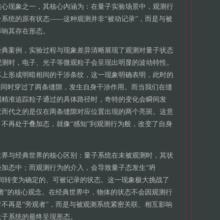
核心现象之一，其核心内涵为：在量子实验场景中，观测行
系统的原有状态——这种观测并非“被动记录”，而是与被
影响其存在形态。
经典案例，实验过程与现象差异清晰展现了观测对量子状态
观测时，电子、光子等微观粒子会呈现出明显的波动特性。
幕上形成明暗相间的干涉条纹，这一现象明确表明，此时的
佛同时穿过了两条缝隙，发生自身干涉作用。而当我们在缝
图精准追踪粒子通过的具体路径时，奇特的变化会瞬间发
取而代之的是仅在两条缝隙对应位置出现的两个亮斑。这意
不再处于叠加态，就像“感知”到观测行为般，改变了自身
世界与经典世界的核心区别：量子系统在未被观测时，其状
加态中；而观测行为的介入，会导致量子态发生“坍
间转变为确定的、可被记录的状态。这一现象极大挑战了
者”的核心观念。在经典世界中，物体的状态不会因观测行
不再是“旁观者”，而是与被观测系统紧密关联、相互影响
量子系统的最终呈现形态。