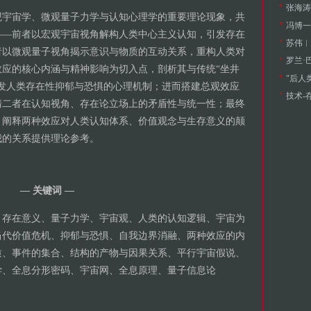
张海涛
观宇宙学、微观量子力学与认知心理学的重要理论现象，共
冯博一
——前者以宏观宇宙视角解构人类中心主义认知，引发存在
苏伟︱
者以微观量子视角揭示意识与物质的互动关系，重构人类对
罗兰·
应的核心内涵与精神影响为切入点，剖析其与传统“坐井
发人类存在性抑郁与恐惧的心理机制；进而搭建总观效应
技术-
清二者在认知视角、存在论立场上的矛盾性与统一性；最终
，阐释两种效应对人类认知体系、价值观念与生存意义的颠
我的关系提供理论参考。
— 关键词 —
、存在意义、量子力学、宇宙观、人类的认知逻辑、宇宙为
当代价值危机、抑郁与恐惧、自我边界消融、两种效应的内
质、事件的集合、结构的产物与因果关系、平行宇宙假说、
学、全息分形密码、宇宙网、全息原理、量子信息论