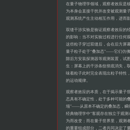
在量子物理学领域，观察者效应是
为本身会直接干扰并改变被观测量子
观测系统产生主动相互作用，进而
双缝干涉实验是验证观察者效应的
的影响：当不对实验过程进行任何
这些粒子穿过双缝后，会在后方屏
量子粒子处于“叠加态”——它们仿
隙后方安装探测器等观测装置，试
生：屏幕上的干涉条纹彻底消失，
味着粒子此时完全表现出粒子特性，
的运动规律。
观察者效应的本质，在于揭示量子
态具有不确定性，处于多种可能的叠
塌”——从原本不确定的叠加态，瞬
经典物理学中“客观存在独立于观测
为而改变；而在量子世界里，观测者
的重要组成部分，二者共同决定了