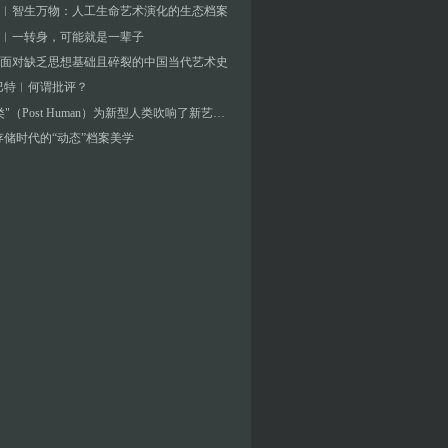
︱智生万物：人工生命艺术演化的生态档案
︱一转身，可能就是一辈子
面对缺乏思想基础且碎裂的中国当代艺术史
巴特︱何谓批评？
"后人类"（Post Human）为新型人类吹响了新艺术的号角
存储时代的“动态”档案美学