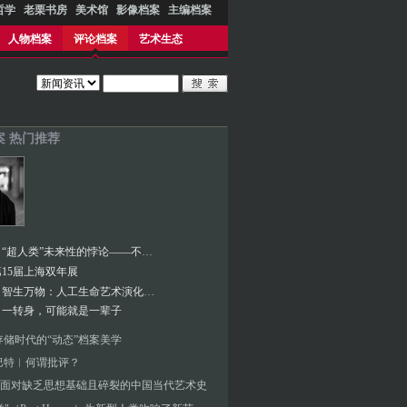
哲学
老栗书房
美术馆
影像档案
主编档案
人物档案
评论档案
艺术生态
案 热门推荐
张海涛︱“超人类”未来性的悖论——不断定义的人类与超人本的两用困境
15届上海双年展
张海涛︱智生万物：人工生命艺术演化的生态档案
︱一转身，可能就是一辈子
存储时代的“动态”档案美学
巴特︱何谓批评？
面对缺乏思想基础且碎裂的中国当代艺术史