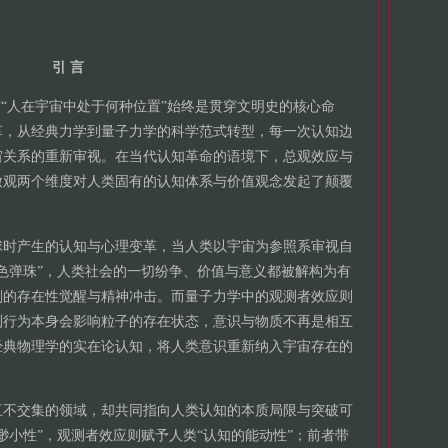
引 言
与“人在宇宙中处于何种位置”始终是贯穿文明史的核心命
革，从经典力学到量子力学的科学范式转型，每一次认知边
宙关系的重新审视。在当代认知革命的语境下，总观效应与
微观两个维度对人类固有的认知体系与价值观念发起了颠覆
球时产生的认知与心理变革，当人类以宇宙为参照系审视自
色弹珠”，人类社会的一切纷争、价值与意义都被解构为有
刻的存在性觉醒与精神冲击。而量子力学中的观测者效应则
测行为本身会影响粒子的存在状态，意识与物质不再是相互
经典物理学的实在论认知，将人类意识重新纳入宇宙存在的
互不交集的领域，却共同指向人类认知的本质局限与突破可
渺小性”，观测者效应则赋予人类“认知的能动性”；前者带