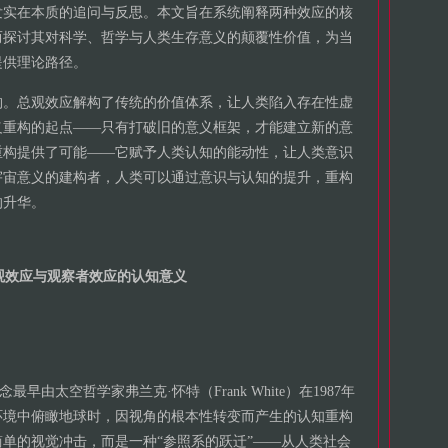
发实在本质的追问与反思。本文旨在系统阐释两种效应的核
而探讨其对科学、哲学与人类生存意义的颠覆性价值，为当
提供理论路径。
构。总观效应解构了传统的价值体系，让人类陷入存在性虚
义重构的起点——只有打破旧的意义框架，才能建立新的意
重构提供了可能——它赋予人类认知的能动性，让人类意识
宇宙意义的建构者，人类可以通过意识与认知的提升，重构
的升华。
观效应与观察者效应的认知意义
一概念最早由太空哲学家弗兰克·怀特（Frank White）在1987年
环境中俯瞰地球时，因视角的根本性转变而产生的认知重构
单的视觉冲击，而是一种“参照系的跃迁”——从人类社会