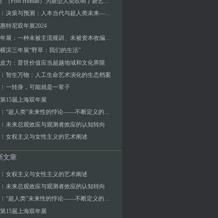
"后人类"（Post Human）为新型人类吹响了新艺术的号角
张海涛︱决策与预测：人本当代与超人类未来——自律与反思：互为参照系数的当代艺术与未来艺术
惠特尼双年展2024
泰国双年展：一种未被主流规训、未被资本收编的生命力
横滨三年展“野草：我们的生活”
皮力：普世价值应当超越地域和文化界限
︱智生万物：人工生命艺术演化的生态档案
︱一转身，可能就是一辈子
第15届上海双年展
张海涛︱“超人类”未来性的悖论——不断定义的人类与超人本的两用困境
︱未来总观效应与观测者效应的认知转向
︱女权主义与女性主义的艺术阐述
新文章
︱女权主义与女性主义的艺术阐述
︱未来总观效应与观测者效应的认知转向
张海涛︱“超人类”未来性的悖论——不断定义的人类与超人本的两用困境
第15届上海双年展