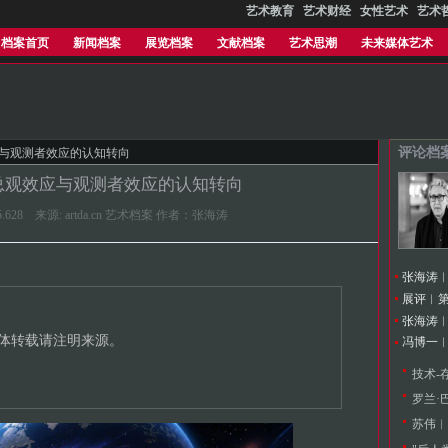
艺术教育
艺术财经
女性艺术
艺术
档案首页
新闻档案
展览档案
文献档案
艺术思潮
未来媒体艺术
评论档
应与观测者效应的认知转向
总观效应与观测者效应的认知转向
08:05.628 来源: artda.cn 艺术档案 作者：张海涛
展评︱第
体转载请注明来源。
冯博一
技术-
罗兰·
苏伟︱