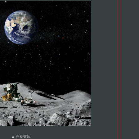
▲ 总观效应