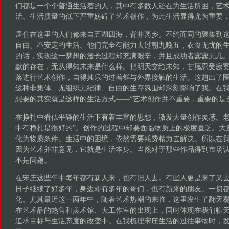
们都是一个个普通生活着的人，其中有多数人还在为生活所困，艺
活。生活质量的低下严重妨碍了艺术创作，为此生活显得尤为重要
居住在这里的人们都来自五湖四海，背井离乡。不约而同的聚集到
自由、不安定的生活。他们完全有能力去过朝九晚五，衣食无忧的
的话，实现这一梦想的漫长过程却充满艰辛，并且成功者寥寥无几
默的存在，无从得知未来是什么样。把明天交给未知，甘愿忍受寂
落进行艺术创作，自得其乐的过着鲜与外界接触的生活。这超出了
这种非集体、无组织无纪律、自由的生存氛围却深刻影响了我。在
想要的其实就是这样的生活方式——“艺术创作并不重要，重要的是
在挣扎中看似平静的生活下有着丰富的思想，激发大量创作灵感。老
中有挣扎是很好的”。创作的过程中却要面临物质上的极度匮乏。大
化为物质条件。生活中的困境，依然需要耗费精力去解决。所以在
因为艺术并非意见，它就是生活本身。当然对于那些作品得到市场
不是问题。
在宋庄这些年中每年都有新人来，也有旧人去。有些人更是来了又
日子继续了好多年，身边即有多年的哥们，也有新来的朋友。一切
化。尤其最近这一两年中，随着艺术热潮的来临，这里发生了翻天
在艺术品的热售和美术馆、大工作室的出现上，同时体现在我们聊
追求目标与生活态度的改变中。在我梳理宋庄生活的过往事物时，