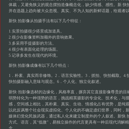
体裁，又避免狭义的观念摆拍造像概念化，缺少情感、感性。新.快
并在选题上趋向被大众忽视、真实、不为人知的新鲜话题，给观者
新快.拍影像从拍摄手法有以下几个特征：
1.实景拍摄很少搭景或加道具。
2.很少在影像资料加额外的音响效果。
3.多采用手提摄影的方法。
4.很少有表面化处理的场面。
5.记录多发生在现代的环境。
新快.拍影像成像有以下几个特点：
1．朴素、真实而非修饰。2．语言实验性。3．抓拍、快拍截取。4.
快拍摄影融入意味与观念。6．个人化、独立化叙述。
新快·拍影像选材的边缘化，风格率直，摒弃其它直接影像尊贵的目
弱势转化为一种强势的语言，挑战精英摄影的专业化、技术化，与
感，空间感上相比，其朴素、真实、生动、情感化占有优势，是纯
以此反讽整个社会现实虚拟化、个人化的不确定虚幻世界，同时，新
媒体幻觉化民族武器，通过私人化来建立制度外的个人叙述。新快.
方式、语言，其“低微”，易独立操作的代言更具有一种后现代消解
念。