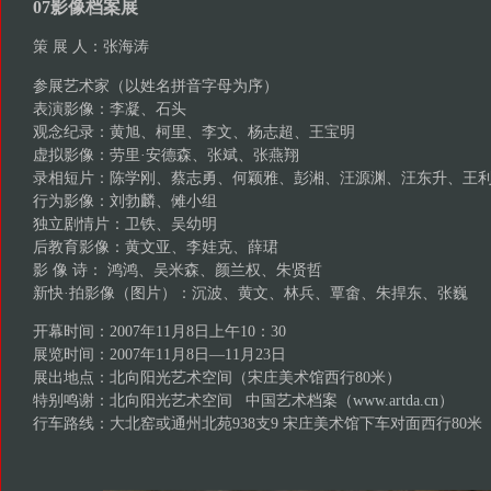
07影像档案展
策 展 人：张海涛
参展艺术家（以姓名拼音字母为序）
表演影像：李凝、石头
观念纪录：黄旭、柯里、李文、杨志超、王宝明
虚拟影像：劳里·安德森、张斌、张燕翔
录相短片：陈学刚、蔡志勇、何颖雅、彭湘、汪源渊、汪东升、王
行为影像：刘勃麟、傩小组
独立剧情片：卫铁、吴幼明
后教育影像：黄文亚、李娃克、薛珺
影 像 诗： 鸿鸿、吴米森、颜兰权、朱贤哲
新快·拍影像（图片）：沉波、黄文、林兵、覃畬、朱捍东、张巍
开幕时间：2007年11月8日上午10：30
展览时间：2007年11月8日—11月23日
展出地点：北向阳光艺术空间（宋庄美术馆西行80米）
特别鸣谢：北向阳光艺术空间 中国艺术档案（
www.artda.cn
）
行车路线：大北窑或通州北苑938支9 宋庄美术馆下车对面西行80米