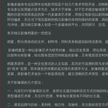
影像多媒体专业近两年在电影学院及个别几个美术学院开设，但刚
专业多以实用媒介技术为主，技术大于体验，对于艺术观念敏感度
圈的仍是96浙美发起的第一代多媒体艺术家，而独立电影也以剧情
怀旧偏多，关注当下现实题材的独立影像仍未得到很好的发展，因
与冲动，愿为独立影像人创造一个多媒体的平台，共同探讨、交流
有关独立影像档案的一些想法
档案，即分类保存的文件、材料等，同时具有根据实际情况查询、
影像档案是一种以影像艺术为研究对象，借以历史系谱、理论系谱
比较和分析影像，给出既有思想空间框架的影像，又有视觉语言时
档案系谱学，是一种文化形式的人文实践，其历史可追溯到荷马史
的“世本”史撰，而本展览所倚重的是后现代系谱学方法，影像档案
策展，将影像艺术放在一个框架系统里，建立清晰的艺术类型，避
关于影像展的几个想法：
一．与其它DV影像展区分开、发挥分主题归纳和语言方式归纳的特
类型邀请艺术家，关注DV思潮，争取每次展览有不同的分主题。
二．展览品牌与目标：系列性、独立性、实验性，关注新的语言方