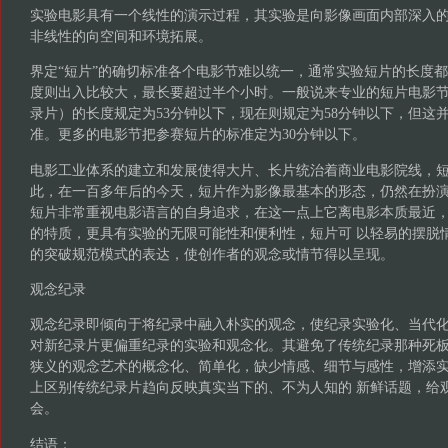
实验电影具有一个线性的演示过程，其实验是向影像画面内部深入
非线性的向空间和环境拓展。
界定“短片”的确切标准各个电影节难以统一，通常实验短片的长度
度则出入比较大，最长要超过半个小时。一般说来专业的短片电影
录片）的长度规定为53分钟以下，现在则规定为58分钟以下，但这
准。更多的电影节把参赛短片的标准定为30分钟以下。
电影工业体系的建立和发展使得大片、长片统治着商业电影院线，
此，在一百多年后的今天，短片作为影像最基本的形态，仍然在扮演
短片非常重视电影语言的自身追求，在这一点上它离电影本质最近
的特质，更具有实验的无限可能性和便利性，短片可 以轻易的摆脱
的突破规范模式的表达，使创作者的观念或情节得以呈现。
观念纪录
观念纪录即倾向于将纪录中融入朴实的观念，使纪录实验化、当代
对新纪录片更偏重纪录的实验和观念化。其避免了传统纪录那种死板
狭义的观念艺术的概念化、简单化，缺少情感、细节与感性，增添
上区别传统纪录片趋向反映真实当下的、不为人知的 新鲜话题，给
会。
结语：