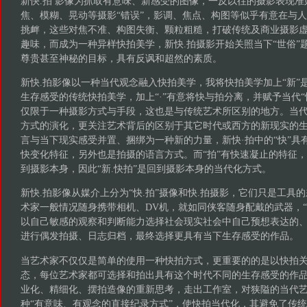
新快.拍 影像为抓取有意味、新感受的图像，一反以往的摄影表现
焦、模糊、晃动等摄影“错误”，影调、焦点、构图等似乎有意在与人
挑衅，这些对焦不准、构图失衡、颗粒粗糙，打破传统及商业摄影
趣味，而成为一种异样快拍美学，新快.拍摄影开始关照当下“世俗”
尊贵甚至神秘的目标，具有反讽和超然的素质。
新快.拍影像以一种当代观念融入快拍美学，我将快拍美学加上“新”
生存感受的传统快拍美学，加上“·”有意将快与拍分离，并赋予当代“
仅限于一种摄影方式与手段，这也是与传统艺术所区别的地方。当
方式的演化，更关注艺术背后的区别于其它时代或西方的新现实的生存
言与当下现实感受并置、捆绑为一种新的力量，新快·拍中的“快”具
快变化特征，另外也是拍摄的语言方式。而“拍”有快速凝止的特征
到摄影本身，因此“新.快拍”是回到摄影本身的当代化方式。
新快.拍影像从媒介上分为“快.拍”摄像和快.拍摄影，它们只是工具的
术家一般情况随身携带相机、DV机，就如同侠客随身配戴的武器，“
以自己敏感的观察和判断能力选择社会现实社会中自己预想表达的
进行偶发拍摄、日志归档，最终选择更具有当下生存感受的作品。
当艺术家不仅仅是简单的使用一种快拍方式，更重要的的是以快拍
态，每位艺术家都可选择和拍出具有这个时代不同的生存感受的作品
业化、精细化、摆拍造像的重新思考，走出工作室，对狭隘的当代
种“有意味、有观念的直接纪录方式”，使快拍当代化，其避免了传