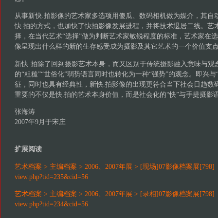
从事新快.拍影像的艺术家多选项用傻瓜、数码相机做为媒介，其自
快.拍的方式，也加快了快拍影像发展进程，并将技术退居二线。艺
择，在当代艺术“选择”做为判断艺术家敏锐程度的标准，艺术家在
像呈现出什么样的新的生存感受成为摄影及其它艺术的一个价值支
新快·拍除了回到摄影艺术本身，而又区别于传统摄影融入意味与观
的“粗糙”“世俗化”弱势语言同时也转化为一种“强势”的观念。即兴与
征，同时也具有经典性，新快.拍影像的出现更符合当下社会日趋数
重要的不仅是快.拍的艺术本身价值，而是社会化的“快”与手提摄影语
张海涛
2007年9月于宋庄
扩展阅读
艺术档案 > 主编档案 > 2006、2007年展 > [现场]07影像档案展[798]
view.php?tid=235&cid=56
艺术档案 > 主编档案 > 2006、2007年展 > [录相]07影像档案展[798]
view.php?tid=234&cid=56