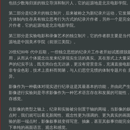
包括少数海归派的独立导演和制片人，它的起源地是北京电影学院
第二部分是纪录片的独立制片，后来被称之为新纪录片运动，它发
方体制内生存具有独立思考行为方式的纪录片作者，另外一个是完
片作者，它的起源地是北京电影学院。
第三部分是实验电影和录像艺术的独立制片，它的作者群主要是当
源地是中国美术学院（前浙江美院）。
20世纪80年 代中后期，一些独立思想的纪录片工作者开始试图摆
用，从而从个体观念出发来纪录现实生活的真实。其在形式上大量采
声的纪实手法，既无旁白也无访谈，更没有背景音乐，充满直接电
非专业色彩，技术上质朴而简陋，与人们思空见惯的体制专题片在 
异。
影像作为一种载体对现实进行纪录这是其最基本的功能，并由此产
影像进行实验则是寻求影像作为一种艺术语言存在和发展的可能性
存感觉。
在影像的类型之轴上，纪录和实验被分别置于轴的两端，当影像的
点时，我们就可以看见新闻性、观念性更为强调的、更为真实的画面
验的那一端点时，影像叙事就变得写意、抽象，甚至其叙事功能完
下单纯的画面语言、观念和感觉。