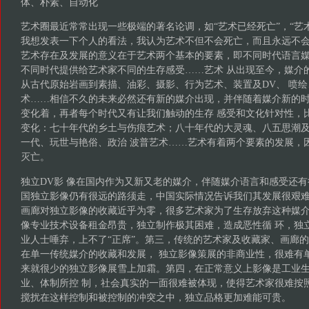
体、朴素、自动化
艺术圈最近常常出现一些极端的著名论调，如“艺术已经死亡”，“艺
我想发表一下个人的看法，我认为艺术不但不会死亡，而且永远不会
艺术存在及发展的意义在于艺术两个基本的要素，即不同时代语言
不同时代提供给艺术家不同的生存感受……艺术 从出现至今，媒介
从古代原始岩画到素描、油彩、摄影、行为艺术、装置及DV、 喷
术……相信不久的未来必然还有新的媒介出现，并伴随着媒介新的
变化着，再者每个时代又有让我们触动的生存 感受和文化针对性，
变化：七十年代的乡土与伤痕艺术；八十年代的大灵魂、八五思潮
一代、玩世与艳俗、政治 波普艺术……艺术有着两个要素的发展，
灭亡。
独立DV影 像在国内作为又新又老的媒介，伴随媒介语言和感受还
国独立影像仍有很远的路须走，中国实际情况告诉我们其发展很艰难
画廊对独立影像的收藏近乎为零，很多艺术家为了生存放弃这种媒
像专业技术设备租金昂贵，独立制作极其困难，造成恶性循 环，独立
业人士唾弃，上不了“正席”。第三，传统的艺术家及收藏家、画廊
在单一传统媒介的收藏和发展， 独立影像策展的非商业性，很难有
来就很少的独立影像展雪上加霜。第四，在正常意义上影像是工业
业、体制所控 制，社会真实的一面很难被体现，使得艺术家很难按
搅扰在这样控制和被控制的冲突之中，独立品格更加难能可贵。