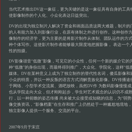
当代艺术推出DV这一象征，更为关键的是这一象征具有自身的工具
使影像制作的个人化、小众化表达日益突出。
DV的出现为独立制片人解决了资金和画面品质这两大难题，制片的
的人有能力加入到影像行业，在原有体制之外进行创作。这种创作方
像制作的经济学，更为主要的是将影片制作从体制、团队运作的方
种个体写作。这使影片制作者能够最大限度地把握影像， 表达一个
性的拍摄。
DV影像谐音“低微”影像，可见它的小众性，任何一个新的媒介它的
种“低微”的身份出现，而最终得到推广，大众化、学院化，这样“低
媒体。DV在某种意义上成为了独立制作的替代性名词，傻瓜影像和
小众的特质，并以一种反叛的语言方式消解贵族化影像。DV传播途
于网络、小型学术交流展、酒吧放映，虽然DV作 为数码影像慢慢
也从学院走向大众，但才刚刚起步，学生对艺术观念的认识仍不成
行，以一种前瞻的姿态传播 尚未被大众接受或知晓的信息，为“弱势
像交换资讯，“影像档案”在生存和推广上仍然处于一种尴尬地境地
独立影像人提供一个服务、交流的平台。
2007年9月于宋庄