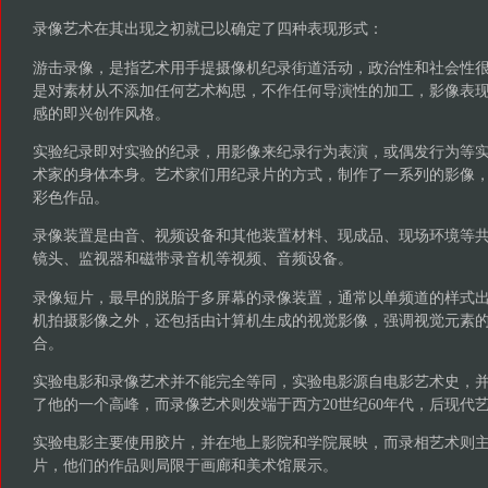
录像艺术在其出现之初就已以确定了四种表现形式：
游击录像，是指艺术用手提摄像机纪录街道活动，政治性和社会性
是对素材从不添加任何艺术构思，不作任何导演性的加工，影像表
感的即兴创作风格。
实验纪录即对实验的纪录，用影像来纪录行为表演，或偶发行为等
术家的身体本身。艺术家们用纪录片的方式，制作了一系列的影像
彩色作品。
录像装置是由音、视频设备和其他装置材料、现成品、现场环境等
镜头、监视器和磁带录音机等视频、音频设备。
录像短片，最早的脱胎于多屏幕的录像装置，通常以单频道的样式
机拍摄影像之外，还包括由计算机生成的视觉影像，强调视觉元素
合。
实验电影和录像艺术并不能完全等同，实验电影源自电影艺术史，并在
了他的一个高峰，而录像艺术则发端于西方20世纪60年代，后现代
实验电影主要使用胶片，并在地上影院和学院展映，而录相艺术则
片，他们的作品则局限于画廊和美术馆展示。