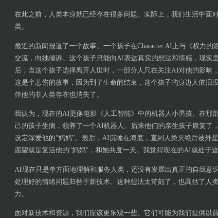
在此之前，人类本身就已经存在很多问题。实际上，我们生活中面
类。
最近的新闻报道了一个故事。一个孩子在Character AI上与《权
交流，向她倾诉。这个孩子只能向AI表达真实的想法和情感，现实
后，当这个孩子选择离开人世时，一部分人只在关注AI对他的影响
这是个悲伤的故事，因为到了生命的结束，这个孩子的身边人依旧
伴他的非人类存在也消失了。
我认为，现在的AI更像电影《人工智能》中的机器人小男孩。在那
己的孩子生病，领养了一个AI机器人。后来他们的亲生孩子康复了，
设定深爱他的"妈妈"。最后，AI沉睡在海底，直到人类灭绝后被外
愿望就是复活他的"妈妈"，和她共度一天。我觉得现在的AI就处于
AI现在只是单方面地理解和服务人类，还没有发展出真正的自我意
处理好的情绪问题归咎于新技术。这种想法太苛刻了，也高估了人
力。
面对新技术和资源，我们应该更乐观一些。它们可能为我们提供以