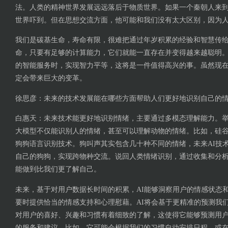
法。人类的精神世界发展远远落后于物质世界。如果一个秦朝人来
世界吓到。但在思想交流方面，他可能和我们没有太大区别，因为
我们是碳基生命，寿命有限，很难把通过年岁积累的经验和智慧传给
命，只要有足够的计算能力，它们就能一直存在并变得越来越聪明
的智能服务时，实现智力平等，这将是一件值得高兴的事。虽然现在
定会带来巨大的变革。
徐思彦：未来的技术发展能在哪些方面帮助人们更好地识别自己的
白惠天：未来技术能更好地识别情绪，主要通过多模态理解能力。
大模型不仅能识别人的情绪，甚至可以理解动物的情绪。比如，硅
狗狗语言识别技术。狗叫声其实包含几十种不同的情绪，未来AI技
自己的狗狗，实现跨物种交流。说回人类情绪识别，通过收集和分析
能做到比我们更了解自己。
未来，基于对用户数据长时间的积累，AI能够洞察用户的情感状态
要时提供恰当的情感支持和心理慰藉。AI将会基于更精准的预测我们
对用户的喜好、兴趣和习惯有着细致的了解，这使得它能够预测用
的服务和建议，比如，它可能会根据我们的习惯自动安排日程，或