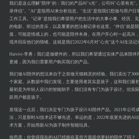
我们是这么理解"陪伴"的：我们的产品叫"x光"，公司叫"心里有光"
录伴侣"。"AI"是指用AI来分析信息。"生活"是指我们想做与用户
工作工具。"记录"是指我们希望用户把生活中的大事小事、经历、
的电影、听过的音乐，以及重要的想法都记录在这里。"伴侣"就是
值，可能是情感上的，也可能是陪伴本身。在用户开心时一起高兴
现并回应他们的情绪。这就是我们2022年6月对"心光"这个AI生活
Haivivi-李勇：我们是做硬件的，所以我们希望通过实体产品来陪
更难，因为我们需要用户购买我们的产品。
我们做AI陪伴的想法来自于之前做天猫精灵的经验。我们卖出了3000
个家庭。从数据中我们发现，主要使用者其实是孩子，这和我们最
最初是为年轻人设计的智能助手，我们没有专门为孩子设计。但实
跃用户都是孩子。
发现这一点后，我们决定专门为孩子设计AI陪伴产品。2021年公司
法，只是那时AI技术还不够先进。幸运的是，2022年底更先进的A
术方案，开始用新AI为孩子制作智能玩具。
徐思彦：你觉得现在的AI已经能在某些方面提供更好的陪伴了吗？