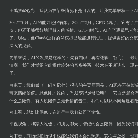
王禹效@心光：我认为在某些情况下是可以的。让我简单解释一下A
2022年6月，AI的能力还很有限。2023年3月，GPT出现了。它
谈，但还不能很好地理解人的感情。GPT-4时代，AI有了逻辑思考
了。现在，像Claude这样的AI模型已经能进行推理，提供更好的
深入的见解。
简单来说，AI的发展是这样的：先有知识，再有逻辑（智商），最后
情商，我们才觉得它能提供较好的亲密关系。技术在不断进步，现在
了。
白惠天：我们做《十问AI陪伴》报告的主要原因是，AI现在不仅能
带来情绪价值。就像刚才说的，当AI变得足够聪明时，它自然就会
什么是陪伴。有人说陪伴是最长情的告白。我们可以从不同角度看
向上看，就好比偶像，在追星中我们获得了愉悦。
平视视角，和家人吃饭，和朋友聊天，情侣约会是陪伴；因为我们
向下看，宠物或植物似乎也能让我们体会到熟悉、安心与放松，也