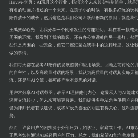
Haivivi-李勇：AI玩具这个行业，畅想这个未来其实特别简单，
有名的动画片描述的一个未来。在孩子小的时候，有很多好玩的玩
陪伴孩子的成长，然后这也是我们公司叫跃然创新的原因，就是我
王禹效@心光：让我分享一个刚刚发生的有趣经历。我在看一颗纯
周围的环境。我看到了我的脑袋、还有办公室远处的另一盏灯，都
些只是周围的一些景象，但它们都汇聚在我手中的这颗球里。这让我
做的事情。
我们每天都在思考AI陪伴的发展趋势和应用场景。回顾之前讨论的几
的自主性，以及高质量对话的场景，我认为高质量的对话其实每天
流，还是与AI交流，都可能产生有意思的对话。
用户常分享AI对话截图，表示AI理解他们内心。这显示人与AI能
深度交流较少，但未来可能更普遍。我们提供多种AI角色供用户选择
设为律师长者获取建议，或将AI设为喜爱的明星获得关心。这种连
势。
然而，许多用户的困扰源于外部压力，如学业、家庭或工作。AI难
正思考如何通过AI减轻用户的压力。总之，我们希望AI能向善发展