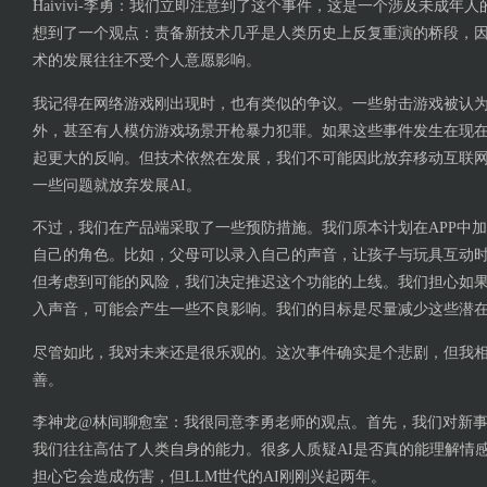
Haivivi-李勇：我们立即注意到了这个事件，这是一个涉及未成年
想到了一个观点：责备新技术几乎是人类历史上反复重演的桥段，
术的发展往往不受个人意愿影响。
我记得在网络游戏刚出现时，也有类似的争议。一些射击游戏被认
外，甚至有人模仿游戏场景开枪暴力犯罪。如果这些事件发生在现
起更大的反响。但技术依然在发展，我们不可能因此放弃移动互联
一些问题就放弃发展AI。
不过，我们在产品端采取了一些预防措施。我们原本计划在APP中
自己的角色。比如，父母可以录入自己的声音，让孩子与玩具互动
但考虑到可能的风险，我们决定推迟这个功能的上线。我们担心如
入声音，可能会产生一些不良影响。我们的目标是尽量减少这些潜
尽管如此，我对未来还是很乐观的。这次事件确实是个悲剧，但我相
善。
李神龙@林间聊愈室：我很同意李勇老师的观点。首先，我们对新
我们往往高估了人类自身的能力。很多人质疑AI是否真的能理解情
担心它会造成伤害，但LLM世代的AI刚刚兴起两年。