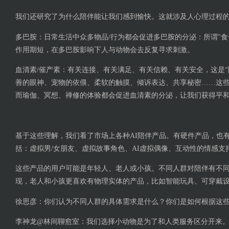
我们还研究了为什么陪伴能让我们感到愉快。这就涉及人心理过程
多巴胺：日常生活中众多物品/行为都会促进多巴胺的分泌：所谓"食
作用期短，在多巴胺影响下人与动物会去反复寻求刺激。
血清素/催产素：有关连接、有关满足、有关信赖、有关安全，这是“
善的眼神、宠物的依偎、柔软的触摸、倾诉表达、共享秘密……这
而瑜伽、冥想、禅修的体验都会促进血清素的分泌，让我们获得平
基于这些理解，我们看了市场上各种AI陪伴产品。有硬件产品，也
括：虚拟男/女朋友、虚拟故事角色、AI虚拟偶像、互动性的情感支
这些产品的用户可能是年轻人、老人或小孩。不同人群对陪伴有不
现，老人和小孩更喜欢有物理实体的产品，比如智能玩具、可穿戴
徐思彦：你们认为不同人群的具体需求是什么？你们是如何根据这
李神龙@林间聊愈室：我们选择小动物是为了和人类服务区分开来