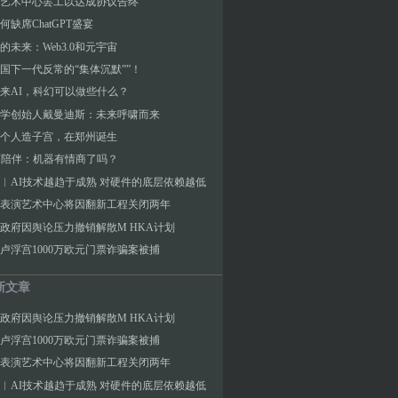
艺术中心罢工以达成协议告终
何缺席ChatGPT盛宴
的未来：Web3.0和元宇宙
国下一代反常的“集体沉默””！
来AI，科幻可以做些什么？
学创始人戴曼迪斯：未来呼啸而来
个人造子宫，在郑州诞生
I陪伴：机器有情商了吗？
︱AI技术越趋于成熟 对硬件的底层依赖越低
表演艺术中心将因翻新工程关闭两年
政府因舆论压力撤销解散M HKA计划
卢浮宫1000万欧元门票诈骗案被捕
新文章
政府因舆论压力撤销解散M HKA计划
卢浮宫1000万欧元门票诈骗案被捕
表演艺术中心将因翻新工程关闭两年
︱AI技术越趋于成熟 对硬件的底层依赖越低