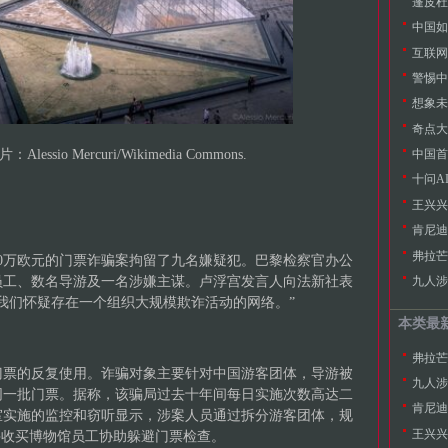
蓬皮杜
中国如
互联网
警惕中
想象未
奇点大
中国首
essio Mercuri/Wikimedia Commons.
十问A
王兴兴
肯尼迪
弗拉芒
00万欧元的门票诈骗案拘留了九名嫌疑犯。巴黎检察官办公
九人涉
员工、数名导游及一名涉嫌主谋。卢浮宫发言人向法新社表
我们怀疑存在一个组织大规模欺诈活动的网络。”
本类最
弗拉芒
门票的反复使用。诈骗对象主要针对中国游客团体，导游被
九人涉
同一批门票。据称，该骗局过去十年间每日实施次数高达二
肯尼迪
室实施的监控和窃听显示，涉案人员通过拆分游客团体，规
王兴兴
并收买博物馆员工协助躲避门票检查。