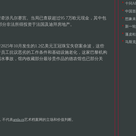
十问A
中国首
牵涉凡尔赛宫。当局已查获超过95.7万欧元现金，其中包
想象未
将部分非法所得投资于法国及迪拜房地产。
新一轮
蓬皮杜
025年10月发生的1.2亿美元王冠珠宝失窃案余波，这些
于员工抗议恶劣的工作条件和基础设施老化，这家巴黎机构
漏水事故，馆内收藏部分最珍贵作品的德农馆也已部分关
，不代表
artda.cn
艺术档案网的立场和价值判断。