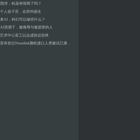
I陪伴：机器有情商了吗？
个人造子宫，在郑州诞生
来AI，科幻可以做些什么？
AI浪潮下，被侮辱与被损害的人
艺术中心罢工以达成协议告终
马斯克宣布首位Neuralink脑机接口人类被试已康复，医学专家批评“不是科学”