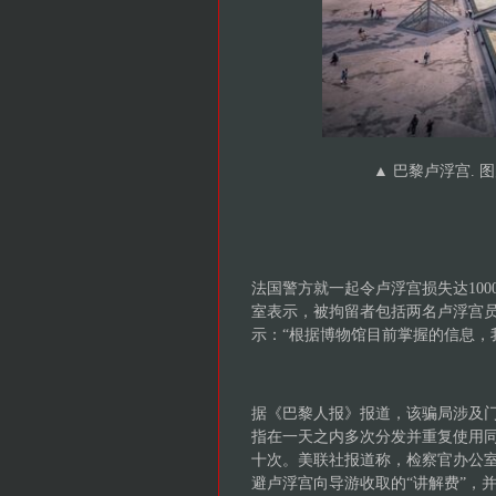
▲ 巴黎卢浮宫. 图片：Al
法国警方就一起令卢浮宫损失达10
室表示，被拘留者包括两名卢浮宫
示：“根据博物馆目前掌握的信息，
据《巴黎人报》报道，该骗局涉及
指在一天之内多次分发并重复使用
十次。美联社报道称，检察官办公
避卢浮宫向导游收取的“讲解费”，