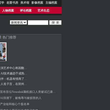
哲学
老栗书房
美术馆
影像档案
主编档案
人物档案
评论档案
艺术生态
景 热门推荐
肯尼迪表演艺术中心将因翻新工程关闭两年
王兴兴︱AI技术越趋于成熟 对硬件的底层依赖越低
十问AI陪伴：机器有情商了吗？
中国首个人造子宫，在郑州诞生
马斯克宣布首位Neuralink脑机接口人类被试已康复，医学专家批评“不是科学”
AI浪潮下，被侮辱与被损害的人
产业链和核心个股名单