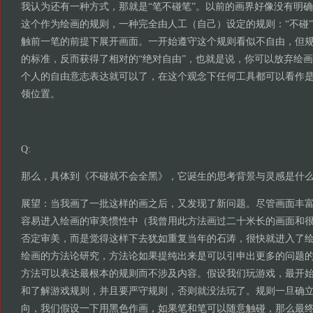
我认为还有一种方式，那就是“笔不碰笔”。以前的画界好像没有明
这个作为绘画的规则，一种完全由人工（自己）设定的规则：“不碰
触前一笔的前提下展开画面。一开始遵守这个规则看似不自由，但
的标准，反而获得了相对的“绝对自由”，也就是说，你可以放弃绘
个人的自由意志表达就可以了，在这个观念下任何工具都可以看作
领位置。
Q:
那么，具体到《不碰就不会全黑》，它诞生的思考背景与灵感是什
展望：当我画了一批这样的画之后，又发现了新问题。尽管画面丰
容易进入绘画的审美惯性中（我曾用此方法画过二十米长的画面和
否定审美，而是觉得这样下去犹如重复当年的石涛，很快就进入了
绘画的方法论研究，方法论如果提纯出来是可以引申出更多的问题
方法可以表达最根本的规则而不涉及内容。假设我们玩游戏，最开
和了解游戏规则，并且要严守规则，否则就没法玩了。规则一旦确
向，我们假设一下用黑色作画，如果笔和笔可以随意触碰，那么最