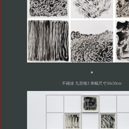
▲
不碰涂 九宫格3 单幅尺寸50x50cm