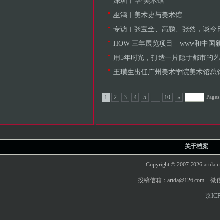
深圳︱华·美术馆
巫鸿︱美术史与美术馆
专访︱张宝全、高鹏、张然，谈今日
HOW 三年展览项目︱www和中国
用5年时光，打造一片隐于都市的
王璜生出任广州美术学院美术馆总
Pages
1
2
3
4
5
...
10
»
关于档案
Copyright © 2007-2026 art
投稿信箱：artda@126.com 微信
京ICP