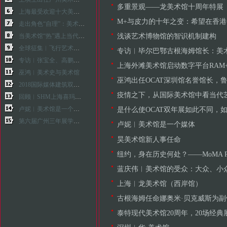
多重景观——龙美术馆十周年特展
上海最受欢迎十大美术馆及十大展览
M+与皮力的十年之变：希望在香
走出角色“自理”：美术馆与公众的互塑行动
浅谈艺术博物馆的智识机制建构
当美术馆“热”遇上当代艺术的理论危机
全球征集︱飞行艺术方案或作品·世界首个“会飞的美术馆”
专访︱毕尔巴鄂古根海姆馆长：美
专访︱张宝全、高鹏、张然，谈今日美术馆“换帅”
上海外滩美术馆启动数字平台RAM+，亮相蔡国强
巫鸿︱美术史与美术馆
巫鸿出任OCAT深圳馆名誉馆长，
2018国际媒体建筑双年展在中央美术学院盛大开幕
疫情之下，从国际美术馆中看当代
回顾︱SHM上海喜玛拉雅美术馆
卢妮︱美术馆是一个媒体
是什么使OCAT双年展如此不同，
第六届广州三年展学术对谈︱上海站
卢妮︱美术馆是一个媒体
昊美术馆新人事任命
纽约，身在历史何处？——MoMA P
蓝庆伟︱美术馆的受众：大众、小
上海︱龙美术馆（西岸馆）
古根海姆任命娜奥米·贝克威斯为
泰特现代美术馆20周年，20场经典