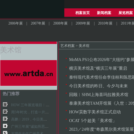
档案首页
新闻档案
展览档案
2006年展
|
2007年展
|
2008年展
|
2009年展
|
2010年展
|
2011年
艺术档案
>
美术馆
美术馆
MoMA PS1公布2026年“大纽约”
横滨美术馆及“横滨三年展”重启
泰特现代美术馆任命李佳桓和陈思
今日美术馆的昨日、今夕与未来
热门推荐
回顾︱SHM上海喜玛拉雅美术馆
泰康美术馆TAM开馆展《⼊世：20世纪
HOW 三年展览项目︱www和中国新媒体艺术三十年
HOW昊数字美术馆正式启动
用5年时光，打造一片隐于都市的艺术湿地
高鹏︱2019，今日美术馆系列新政推动面向未来的3.0变革
OCAT 5个超美「美术馆」
广州三年展“诚如所思：加速的未来”倒计时准备
2023／24年度“奇森黑尔美术馆策
王璜生出任广州美术学院美术馆总馆长