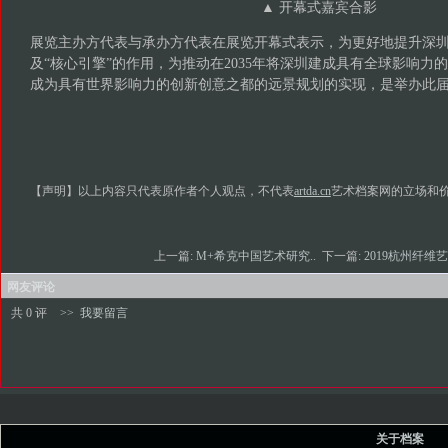
▲ 开幕式嘉宾合影
展览主办方代表与承办方代表在展览开幕式表示，为更好地提升深
及“核心引擎”的作用，为推动在2035年将深圳建成具有全球影响力
成为具有世界影响力的创新创意之都的远景规划的实现，是举办此
【声明】以上内容只代表原作者个人观点，不代表
artda.cn
艺术档案网的立场和
上一篇:
M+希克中国艺术研究..
下一篇:
2019杭州纤维艺
网友评论
共 0 评
>>
我要留言
关于档案