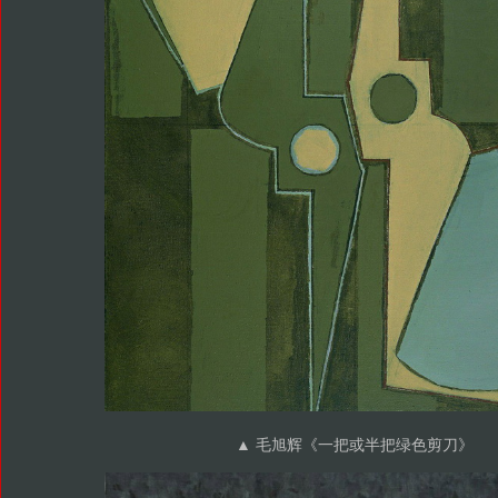
▲ 毛旭辉《一把或半把绿色剪刀》