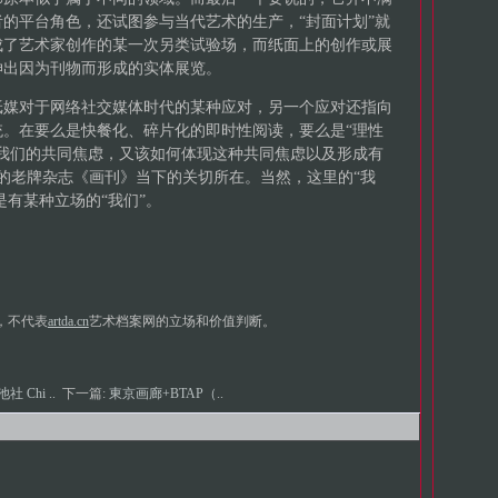
的平台角色，还试图参与当代艺术的生产，“封面计划”就
成了艺术家创作的某一次另类试验场，而纸面上的创作或展
伸出因为刊物而形成的实体展览。
纸媒对于网络社交媒体时代的某种应对，另一个应对还指向
。在要么是快餐化、碎片化的即时性阅读，要么是“理性
我们的共同焦虑，又该如何体现这种共同焦虑以及形成有
期的老牌杂志《画刊》当下的关切所在。当然，这里的“我
是有某种立场的“我们”。
，不代表
artda.cn
艺术档案网的立场和价值判断。
 Chi ..
下一篇:
東京画廊+BTAP（..