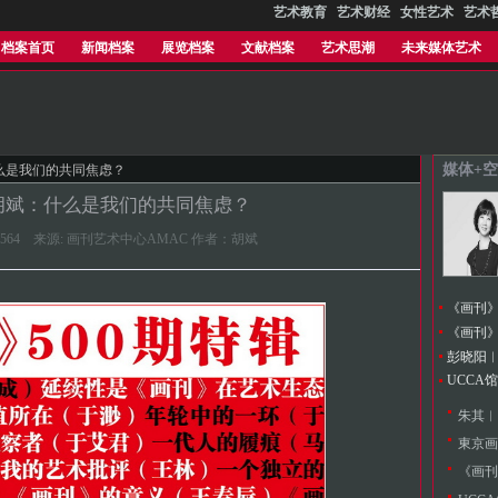
艺术教育
艺术财经
女性艺术
艺术
档案首页
新闻档案
展览档案
文献档案
艺术思潮
未来媒体艺术
媒体+空
么是我们的共同焦虑？
胡斌：什么是我们的共同焦虑？
:09:17.564 来源: 画刊艺术中心AMAC 作者：胡斌
《画刊》2
《画刊》 
UCCA
朱其︱
東京画
《画刊