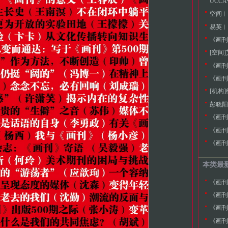
UCC
空间︱池
易英︱
《画刊》
[空间
《画刊
《画刊》
[机构
《画刊
《画刊
《画刊
本类最
《画刊
《画刊
《画刊
《画刊》