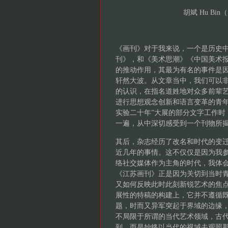
胡斌 Hu Bin（
《画刊》对于我来说，一个是历史
刊》，和《美术思潮》《中国美术报
的推动作用，其最为有名的事件是
轩然大波。从文章当中，我们可以
的认识，在指名道姓地对众多前辈
进行思想观念创新和语言变革的青年艺
实验二十年”大展的部分文字工作时
一遍，从中深切感受到一个刊物所
其后，杂志经历了改名和时代的变
近几年的事情。这不仅仅是因为我
络社交媒体作为主角的时代，我体
《江苏画刊》正是因为关切到当时
又如何反映此时此刻新锐艺术的焦
展性的特稿的构建上，它并不遵循
题，时而又异军突起于界域的边缘
不局限于所谓的当代艺术领域，古
到，而是始终以当代的视域去观照