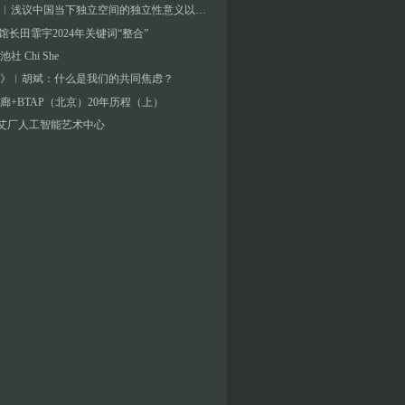
彭晓阳︱浅议中国当下独立空间的独立性意义以及与空间制度设置的关系
A馆长田霏宇2024年关键词“整合”
社 Chi She
》︱胡斌：什么是我们的共同焦虑？
廊+BTAP（北京）20年历程（上）
]艾厂人工智能艺术中心