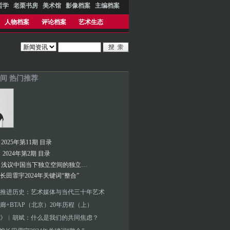
哲学
老栗书房
美术馆
影像档案
主编档案
人物档案
评论档案
艺术生态
间 热门推荐
025年第11期 目录
2024年第2期 目录
彭晓阳︱浅议中国当下独立空间的独立性意义以及与空间制度设置的关系
馆长田霏宇2024年关键词“整合”
推进历史：艺术媒体与当代三十年艺术
廊+BTAP（北京）20年历程（上）
》︱胡斌：什么是我们的共同焦虑？