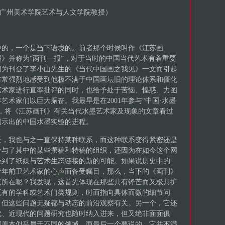
广州美术学院艺术与人文学院教授）
中的，一个是当下语境的。前者那个时候叫作《江苏画
》并称为“两刊一报”，对于当时的中国当代艺术有着重要
因为刊登了李小山先生的《当代中国画之我见》一文而引起
非常强烈地感受到他极不满于中国画坛旧的理论体系和僵化
艺术家进行直率批评的同时，也给予处于苦恼、惶惑、力图
术家们以巨大振奋。我最早是在2001年参与“中国·水墨
，将《江苏画刊》有关当代水墨艺术家及现象的文章看过
揭示出的中国水墨实验的进程。
迁，我也与之一直保持某种联系，而这种联系变得紧密还是
参与了其中的某些撰稿和特稿的组织，还因为在如今这个网
会到了纸媒与艺术生态链接的新的可能。如果说历史中的
青年前卫艺术家的心声而备受瞩目，那么，当下的《画刊》
点所在呢？我发现，这首先体现在那些具有锋芒而又极具扩
既有的学科或艺术门类规则，时而指向具体而微的细节问
，但这些问题无疑都与动态的前沿观察有关。另一个，它还
代、近现代的问题研究也随时纳入进来，但又绝非面面俱
那原本似乎属于不同的领域。而最后一个要说的，它并不满