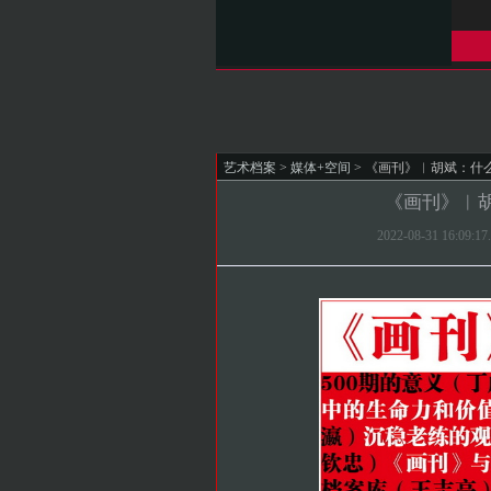
艺术档案
>
媒体+空间
> 《画刊》︱胡斌：什
《画刊》︱
2022-08-31 16