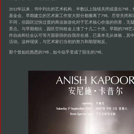
年以来，书中列出的艺术机构，半数以上陆续关闭或退出
，
2012
798
基金会。早期建立的艺术家工作室大部分都搬离了
。尽管关闭和
798
不同，但园区过快过度的商业旅游化对于艺术核心价值的伤害，无
景点。与早期相比，园区空间租金上涨了十几二十倍。早期的
艺
798
作自由和社会认可等方面获得的自我存在感，已基本无从体验，其
活动。这种现状，与艺术家们当初的努力和期望相反。
那个曾如此熟悉的
，如今似乎变成了陌生的
。
798
798