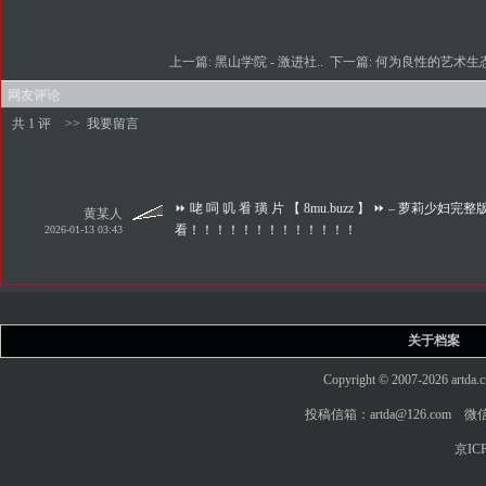
上一篇:
黑山学院 - 激进社..
下一篇:
何为良性的艺术生
网友评论
共 1 评
>>
我要留言
⏩ 咾 呞 叽 㸔 璜 片 【 8mu.buzz 】 ⏩ – 萝莉少妇完
黄某人
看！！！！！！！！！！！！！
2026-01-13 03:43
关于档案
Copyright © 2007-2026 art
投稿信箱：artda@126.com 微信
京ICP