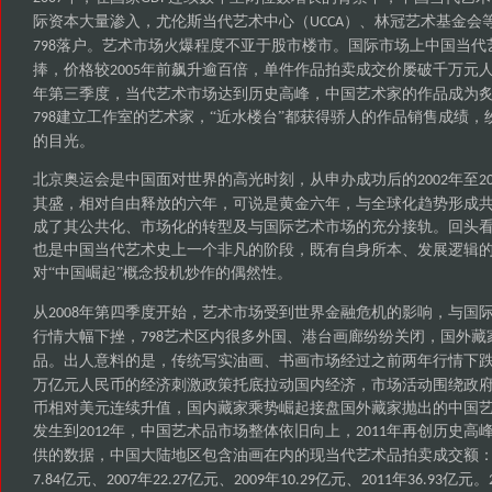
际资本大量渗入，尤伦斯当代艺术中心（
）、林冠艺术基金会
UCCA
落户。艺术市场火爆程度不亚于股市楼市。国际市场上中国当代
798
捧，价格较
年前飙升逾百倍，单件作品拍卖成交价屡破千万元
2005
年第三季度，当代艺术市场达到历史高峰，中国艺术家的作品成为
建立工作室的艺术家，“近水楼台”都获得骄人的作品销售成绩，
798
的目光。
北京奥运会是中国面对世界的高光时刻，从申办成功后的
年至
2002
2
其盛，相对自由释放的六年，可说是黄金六年，与全球化趋势形成
成了其公共化、市场化的转型及与国际艺术市场的充分接轨。回头
也是中国当代艺术史上一个非凡的阶段，既有自身所本、发展逻辑
对“中国崛起”概念投机炒作的偶然性。
从
年第四季度开始，艺术市场受到世界金融危机的影响，与国
2008
行情大幅下挫，
艺术区内很多外国、港台画廊纷纷关闭，国外藏
798
品。出人意料的是，传统写实油画、书画市场经过之前两年行情下
万亿元人民币的经济刺激政策托底拉动国内经济，市场活动围绕政
币相对美元连续升值，国内藏家乘势崛起接盘国外藏家抛出的中国
发生到
年，中国艺术品市场整体依旧向上，
年再创历史高
2012
2011
供的数据，中国大陆地区包含油画在内的现当代艺术品拍卖成交额
亿元、
年
亿元、
年
亿元、
年
亿元。
7.84
2007
22.27
2009
10.29
2011
36.93