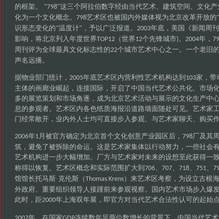
的框架。 “
”这三个阿拉伯数字经由当代艺术、建筑空间、文化产
798
化为一个文化概念。
艺术区也被国内外媒体视为北京改革开放的“
798
识形态变化的“温度计”，予以广泛报道。
年底，美国《新闻周刊
2003
影响，将北京列入年度世界
（世界
个先锋城市
。
年，
TOP12
12
)
2004
7
周刊评为全球最具文化标志性的
个城市艺术中心之一。一个老旧
22
声名远播。
据物业部门统计，
年底艺术区内营利性艺术机构达到
家，带
2005
103
主体的画廊业崛起，连接国际，开启了中国当代艺术公共化、市场
多的展览策划和市场角逐，成为北京艺术活动与展示的文化生产中
息的参观者。艺术区内各色纸质海报沿道路墙面随处可见。艺术家
门经常敞开，业内外人士均可直接步入参观、与艺术家聊天、购买
年
月被官方确定为北京首个文化创意产业园区后，
厂及其
2006
1
798
筑，避免了被拆除的命运。这是艺术家集体以行动努力，一些社会
艺术机构进一步大幅增加。厂方与艺术家对未来的设想至此获得一致
称得以恢复。艺术区概念和实际范围扩大到
、
、
、
、
706
707
718
751
7
馆馆长托马斯·克伦斯（
）来艺术区考察，为设立古根
Thomas Krens
外政府、重要组织领导人接踵前来参观视察。国内艺术市场步入爆
此时，距
年上海双年展，即官方对当代艺术合法性认可的起始
2000
年，在国家
连续数年呈两位数增长的背景下，中国当代艺术
2007
GDP