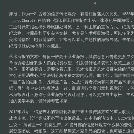
4
海报，作为一种古老的信息传播媒介，有着相当迷人的历史。
1866
（
）在他的小型印刷工作室制作出第一张彩色平面海报，
Jules Cheret
工业时代海报在街头巷尾随处可见，是一种主流的宣传方式。纸质
纪念物、收藏品和历史参考文献。尤其是艺术项目海报，可以转化
美术博物馆、电影博物馆，经常可以看到专题性的海报展览。朱尔斯
纪后期就成为抢手的收藏品。
艺术海报的文本性价值一般高于商业海报，其信息意涵传递更多层
单地诉诸图像刺激人们的消费欲望。创意设计通常表现的展览主题
许你一眼不能看透，需要多看几眼。艺术海报是艺术项目浓缩的记
常会运用消费心理学法则分析消费对象的心理。
年代，我曾在国
80
平面广告拍摄制作。凡商业广告，先从消费者行为和同类产品市场
据，再与客户充分协商达成一致，最后进行文案创意和视觉设计，
术海报设计不必遵守商业海报的设计程序，可以更加自由放松、主
报的美学本质，设计师即艺术家。
年以后，信息技术的智能化发展带来图像传播方式的重大改变
2012
成为主流，设计完成不必再输出纸质品。在本书的访谈中，
馆
UCCA
生说：“展览是一种视觉生产。不管外部的信息环境有什么样的变化
展览压缩成一幅图像。这可能是用艺术家作品的图像，也可能是通