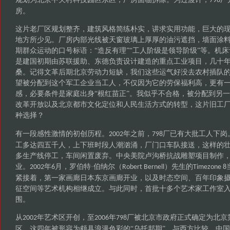
798
房。
这片老厂区规划整齐，建筑风格简练朴实，讲求实用功能，巨大的
地方所少见。厂房内部光线被天窗玻璃上厚厚的油污遮挡，墙面涂
期群众运动的口号标语：
“造反有理”“工人阶级是领导阶级”等。机
是建国初期由苏联援助、东德负责设计建造的重点工业项目，几十
桑。记得文革后期北京劳动力短缺，我们这些运气好没去农村插队
望被分配到这个军工企业当工人，不仅因为它的劳保福利高，更有
感，必要条件是家庭出身“根红苗正”。我似乎不合格，被分配到另
改革开放以及北京都市文化定位和人民生活方式的转型，这片旧工
种选择？
有一段感性激情的初创历程。
年之前，
厂已有大批工人下岗
2002
798
工多达四五千人，上下班时段人潮汹涌，厂门口车队接送，这样的
多生产线停工，车间闲置废弃。中央美院卢沟桥抗战雕塑项目制作
业。
年
月，罗伯特·伯纳尔（
）先生的
2002
6
Robert Bernell
Timezone 8
紧接着，第一家画廊日本东京画廊开业，以及时态空间、百年印象
征空间等艺术机构相继成立。与此同时，首批十多个艺术家工作室
围。
从
年艺术区开创，至
年
厂被北京市政府正式确定为北京
2002
2006
798
区，这四年被形容为颇具浪漫色彩的“乌托邦期”。与西方比较，中