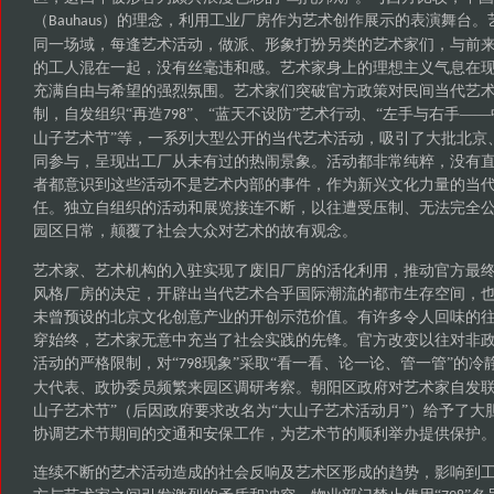
（
）的理念，利用工业厂房作为艺术创作展示的表演舞台。
Bauhaus
同一场域，每逢艺术活动，做派、形象打扮另类的艺术家们，与前
的工人混在一起，没有丝毫违和感。艺术家身上的理想主义气息在
充满自由与希望的强烈氛围。艺术家们突破官方政策对民间当代艺
制，自发组织“再造
”、“蓝天不设防”艺术行动、“左手与右手——
798
山子艺术节”等，一系列大型公开的当代艺术活动，吸引了大批北京
同参与，呈现出工厂从未有过的热闹景象。活动都非常纯粹，没有
者都意识到这些活动不是艺术内部的事件，作为新兴文化力量的当
任。独立自组织的活动和展览接连不断，以往遭受压制、无法完全
园区日常，颠覆了社会大众对艺术的故有观念。
艺术家、艺术机构的入驻实现了废旧厂房的活化利用，推动官方最
风格厂房的决定，开辟出当代艺术合乎国际潮流的都市生存空间，
未曾预设的北京文化创意产业的开创示范价值。有许多令人回味的
穿始终，艺术家无意中充当了社会实践的先锋。官方改变以往对非
活动的严格限制，对
“
现象”采取“看一看、论一论、管一管”的冷
798
大代表、政协委员频繁来园区调研考察。朝阳区政府对艺术家自发联
山子艺术节”（后因政府要求改名为“大山子艺术活动月”）给予了大
协调艺术节期间的交通和安保工作，为艺术节的顺利举办提供保护
连续不断的艺术活动造成的社会反响及艺术区形成的趋势，影响到