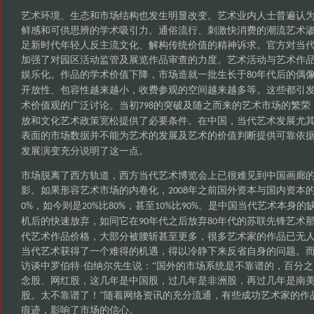
艺术环境、生态和市场结构也发生明显改变。艺术业内人士普遍认
鲜感和可供思辨的学术吸引力。通俗流行、刺激快消费的潮流艺术
足新时代年轻人反主流文化、解构传统价值的精神诉求。官方对当
加强了对园区活动监管及展览作品审查的力度。艺术活动与艺术作
娱乐化。作品的学术价值下降，市场造就一批生长于
年代后的偶
80
开放性、包容性越来越小，收费参观的空间越来越多等。这些都引
术价值观的广泛讨论。当初
的突破及随之而来的艺术市场的繁荣
798
放和文化艺术政策宽松提供了必要条件。在中国，当代艺术发展尤
表面的市场数据并不能为艺术的发展及艺术的价值判断提供可靠依
发展演变充分说明了这一点。
市场脱离了西方轨道，西方当代艺术博览会上已很难见到中国画廊
影。如果形容艺术市场的内卷化，
年之前国外资本与国内资本
2008
，如今则是
比
，甚至
比
。是中国当代艺术本身的
0%
20%
80%
10%
90%
机后的快速放弃，如同它在
年代之后放弃
年代的苏联先锋艺术
90
80
代艺术作品价格，大部分被腰斩甚至更多，很多艺术家的作品已无
当代艺术获得了一个难得的机遇，得以冷静下来反省自身的问题。
访谈中罗伯特·伯纳尔先生说：“国外的市场系统是不靠谱的，百分
念股、网红股，这几年是中国股，过几年是非洲股，再过几年是南
股。太不靠谱了！”随着网络资讯的充分流通，有些成功艺术家的作
痕迹，影响了市场的信心。