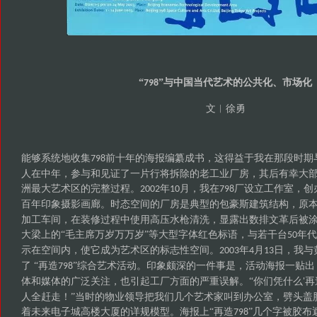
“
”与中国当代艺术的公共化、市场化
798
文︱徐勇
能够系统地收集
前十年的海报编纂成书，这得益于我在那段时期
798
人在中年，参与和见证了一片行将拆除的老工业厂房，其后有幸大
洲最大艺术区的完整过程。
年
月，我在
厂设立工作室，创
2002
10
798
百年印象摄影画廊。时态空间的厂房是典型的包豪斯建筑结构，原
加工车间，在装修过程中使用高压水枪清洗，显露出数排文革后被
大梁上的“毛主席万岁万万岁”等大型字体红色标语，与若干台
年代
50
示在空间内，使它成为艺术区的标志性空间。
年
月
日，我与
2003
4
13
了 “再造
”综合艺术活动。印象颇深的一件事是，活动海报一贴出
798
体和媒体的广泛关注，也引起工厂方面的严重误解。“你们凭什么
再
'
人全赶走！”当时的物业领导把我们几个艺术家叫到办公室，劈头盖
着未来电子城高楼大厦的详规模型。海报上“再造
”几个字被胶布
798