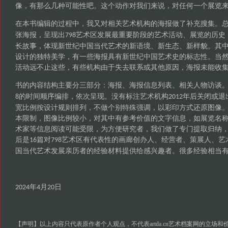
像，有那么几种可能性吧。这个动作对我们来说，对任何一个展览来
在本书编辑的过程中，我又对相关艺术机构的海报做了补充搜集。
张海报，呈现出
艺术区发展最重要阶段的艺术活动、展览的历史
798
长故事，体现新世纪中国当代艺术的新语境、新生态、新样貌。其
设计的独特美学，有一些海报具有新世纪中国艺术史的标志性。当
活动远不止这些，有些机构由于失去联系或其他原因，海报未能收
书的内容结构主要分三部分：海报、海报信息列表、相关人物访谈
的时间顺序编排，依次呈现。没有标注艺术机构
年后关闭或退
8
2012
宽比例按设计规则排列，不做个别特殊强调，以彩印方式还原图像
本限制，图像比例较小，对其中有参考价值的文字信息，如展览名
术家等信息阅读可能受限，为方便研究者，我们做了专门提取归纳
后是
篇对
艺术区有代表性的画廊创办人、经营者、策展人、艺
16
798
国当代艺术发展亲历者的经验材料提供给感兴趣者。很多经验相当
年
月
日
2024
4
20
【声明】以上内容只代表原作者个人观点，不代表artda.cn艺术档案网的立场和