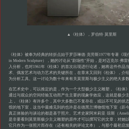
▲《柱体》，罗伯特·莫里斯
《柱体》被奉为经典的转折点始于罗莎琳德·克劳斯1977年专著《现代雕塑
in Modern Sculpture），她的讨论从“剧场性”开始，是对迈克尔
入分析，也对1961年《柱体》的首次出现进行论述，她将这件作品
术、偶发艺术与动力艺术的关键所在，在章末又回到《柱体》，介绍
为分析工具。这一讨论为数十年来有关莫里斯与极少主义的绝大多
在艺术史中，可以推定的是，作为一个大型极少主义雕塑，《柱体
通过与观众的空间经验互动而产生主要的现象学效应，这就是极少
上，《柱体》有许多个，其中大多数已不复存在，或以不可见的状
馆的地下室，这当中最难见到的也许是在德黑兰博物馆地下室（距今
真正体验的与谈论的都是基于照片。艺术史家阿米莉亚·琼斯（Amelia 
是非要看到莫里斯极少主义雕塑的原件才可以撰写它的文章：对她
它只作为一张照片而存在（还有相关的评论文本），与那个最初启