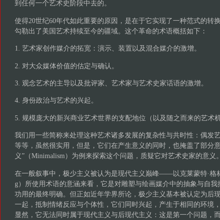
到任何一个艺术史阶段中去的。
使得20世纪60年代如此重要的原因，是在于它实现了一种范式的转
勾勒出了美国艺术持续至今的疆域。这个革命的术语概括如下：
1. 艺术家创作媒介的拓宽：演示、装置以及混合媒介的激增。
2. 对大众媒体价值的估定与确认。
3. 观念艺术的主导以及批评家、艺术家与艺术史家话语的激增。
4. 身份政治与艺术的兴起。
5. 规模庞大的新兴商业艺术世界的支配地位（以及随之而来的艺术
我们用一些简称来处理这种艺术诸多发展的复杂性与共时性：偶发
等等，虽然很实用，但是，它们在产生意义的同时，也掩盖了部分意
义”（Minimalism）为例来探索这个问题，质疑它对艺术史家的意义
在一般叙事中，极少主义被认为是现代主义巅峰——以克莱蒙特·格林伯格（Cl
g）所使用术语的意涵来看，它是对雕塑与绘画媒介中的抽象与自我
功用的最终明确。但正如近年学界所论，极少主义基本被认定为后
一起，抵制情绪反应与个体性，它们同时兴起，产生于相同的环境
显然，它无法同时属于现代主义与后现代主义：这是第一个问题，