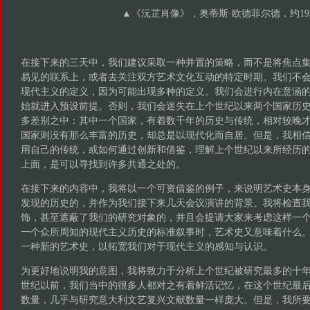
▲《沅芷肖像》，奥蒂斯·欧德菲尔德，约19
在接下来的三天中，我们建议采取一种并置的策略，而不是将焦点
易见的联系上，或者去关注双方艺术文化互动的特定时期。我们不
现代主义的定义，因为可能出现多种的定义。我们会进行内在意涵
始就进入预设前提。否则，我们会迷失在上个世纪以来两个国家历
多差别之中：其中一个国家，有着数千年的历史与传统，相对较晚
国家则没有那么丰富的历史，却总是以现代化而自居。但是，我相
用自己的传统，或如何通过创新和借鉴，理解上个世纪以来所经历
上面，是可以寻找到许多共通之处的。
在接下来的内容中，我将以一个可资借鉴的例子，来说明艺术史本
发现的历史的，并作为我们接下来几天会议演讲的背景。我将检查
饰，甚至遮蔽了我们的研究对象的，并且会提请大家来考虑这样一
一个众所周知的现代主义历史的标准叙事时，艺术史又意味着什么
一种新的艺术史，以拓宽我们对于现代主义的感知与认识。
为更好地说明我的意图，我将致力于分析上个世纪被研究最多的十年：
世纪以前，我们当中的很多人都对之有着鲜活记忆，在这个世纪最后
数量，几乎与研究意大利文艺复兴文献数量一样庞大。但是，我所