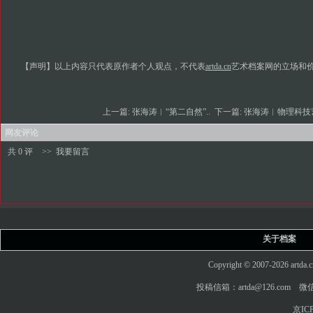
【声明】以上内容只代表原作者个人观点，不代表
artda.cn
艺术档案网的立场和
上一篇:
张海涛︱“第二自然”..
下一篇:
张海涛︱物理科技艺
网友评论
共 0 评
>>
我要留言
关于档案
Copyright © 2007-2026 art
投稿信箱：artda@126.com 微信
京ICP