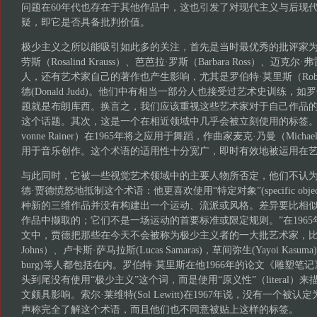
问题在60年代也存在于其他作品中，这也引发了对现代主义与后现
疑，即它是否具备批判价值。
极少主义之所以能吸引如此多的关注，首先是当时最优秀的批评家为
劳斯（Rosalind Krauss）、芭芭拉·罗斯（Barbara Ross）、迈克尔·弗雷
人，还有艺术家自己的著作也产生影响，尤其是罗伯特·莫里斯（Robert 
德(Donald Judd)。他们中有相当一部分人也接受过艺术史训练，
题就是布朗库西。换言之，我们应该重视这些艺术家对于自己作品
这个话题。其次，这是一个在相近领域中几乎会被立刻使用的标签。
vonne Rainer）在1965年将之应用于舞蹈，作曲家麦克·乃曼（Michae
用于音乐创作。这个术语的适用性十分宽广，即时有效地被运用在
与此同时，它被一些视觉艺术领域中的主要人物所否定，他们不认
德·贾德愤怒地抵制这个术语：他更喜欢使用“特定对象”(specific obj
种新的三维作品并没有构建出一个运动、流派或风格。差异要比相
作品中撷取的；它们不是一场运动的首要标准或限定规则。”在196
文中，贾德把那些在今天不会被称为极少主义者的一大批艺术家，比如贾
Johns）、卢卡斯·萨马拉斯(Lucas Samaras)，草间弥生(Yayoi Kasuma
burg)等人都包括在内。罗伯特·莫里斯在他1966年的论文《雕塑笔记》(Notes
头到尾没有使用“极少主义”这个词，而是使用“原义性”（literal
文颇具影响。索尔·莱维特(Sol Lewitt)在1967年说，没有一个被
声称完全了解这个术语，而且他们也不同意被贴上这样的标签。