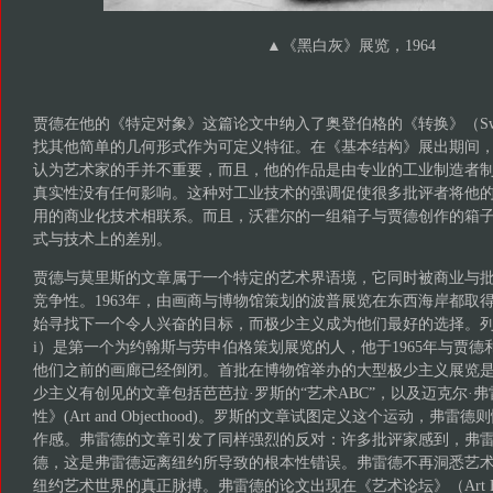
▲《黑白灰》展览，1964
贾德在他的《特定对象》这篇论文中纳入了奥登伯格的《转换》（Swit
找其他简单的几何形式作为可定义特征。在《基本结构》展出期间
认为艺术家的手并不重要，而且，他的作品是由专业的工业制造者
真实性没有任何影响。这种对工业技术的强调促使很多批评者将他的
用的商业化技术相联系。而且，沃霍尔的一组箱子与贾德创作的箱
式与技术上的差别。
贾德与莫里斯的文章属于一个特定的艺术界语境，它同时被商业与
竞争性。1963年，由画商与博物馆策划的波普展览在东西海岸都取
始寻找下一个令人兴奋的目标，而极少主义成为他们最好的选择。列奥·卡斯泰
i）是第一个为约翰斯与劳申伯格策划展览的人，他于1965年与贾
他们之前的画廊已经倒闭。首批在博物馆举办的大型极少主义展览是在1
少主义有创见的文章包括芭芭拉·罗斯的“艺术ABC”，以及迈克尔·弗
性》(Art and Objecthood)。罗斯的文章试图定义这个运动，弗
作感。弗雷德的文章引发了同样强烈的反对：许多批评家感到，弗
德，这是弗雷德远离纽约所导致的根本性错误。弗雷德不再洞悉艺
纽约艺术世界的真正脉搏。弗雷德的论文出现在《艺术论坛》（Art F