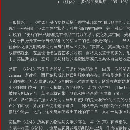
▲《柱体》，罗伯特·莫里斯，1961-1962
一般情况下，《柱体》是依据格式塔心理学或现象学加以解读的，
现出一种等同于身体存在的状态，处在我们的空间中，并且对我们施
后说的：“更好的当代雕塑是在作品中提取关系，使之发挥空间、光
人对于自身处在一个与作品相同的空间中的意识会更强烈，……当
他会比之前更明确感受到自身所建构的关系。”换言之，莫里斯拒绝
或情感泛滥，甚至也拒绝波普艺术的冷漠，而将意义置于真实的、
中。莫里斯提出，空间、光与材质的雕塑性事实总是具体而自足地
然而，《柱体》不是作为雕塑，而是作为舞蹈道具，由另一位雕塑家乔治·舒
garman）所建构，而开始形成其物质和现象的存在。舒格曼建构了
了编舞家伊万诺·雷纳1961年6月的第一次舞蹈表演，是编舞家詹姆斯·瓦灵(Ja
组织的舞蹈之夜上的一支短舞，仅8分钟长，名为《钟声》（The Bel
被拖入剧场后台，莫里斯将它带回到他和妻子西蒙尼·佛提（Simone F
作室，两位舞者占据了大房间，莫里斯使用的是天花板7英尺高的小
声》的时候，并没有再使用这个道具——她从未真正理解为什么舒
搭这个道具。之后，这支舞蹈便退出了她的节目单，只在一两张照
莫里斯《柱体》所具有的物理与文献的存在，与《钟声》有点相似。他在
表演中布置《柱体》，也是在瓦灵的现场剧院中上演，作为拉蒙特·扬（La 