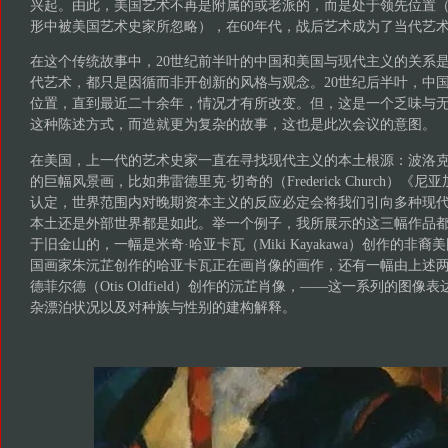
兴起。由此，美国艺术不再是附属的或老派的，而是处于领先位置
形中被美国艺术史家所忽略），在60年代，战后艺术成为了当代艺
在这个传统故事中，20世纪前半叶的中国和美国与现代主义的关系
代艺术，都只是因循而非开创新的风格与观念。20世纪后半叶，中
位置，直到最近二十余年，情况才有所改变。但，这是一个乏味与
这种陈述方式，而造就更为复杂的故事，这也是此次会议的意图。
在美国，上一代的艺术史家一直在寻找现代主义的本土根源：波洛克
的巨幅风景画，比如弗雷德里克·切奇的（Frederick Church）《尼亚
认定，世界范围内对晚期资本主义的反应必定会将我们引向多种现
本土还是外部世界都是如此。举一个例子，我所展示的这三幅作品都是
于旧金山的，一幅是米奇·哈亚卡瓦（Miki Kayakawa）创作的非
国画家朱沅芷创作的哈亚卡瓦正在画肖像的画作，还有一幅由上述两
德菲尔德（Otis Oldfield）创作的沅芷肖像，——这一系列的图
杂漂泊状况以及对种族与性别的建构解释。