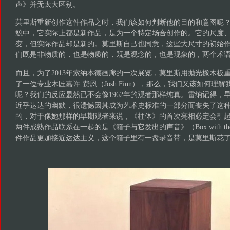
声》并无太大区别。
莫里斯重新创作这件作品之时，我们该如何判断他的目的和意图呢
貌中，它实际上都是新作品，是为一个特定场合创作的。它的尺度
变，但实际作品却是新的。莫里斯自己也同意，这些大尺寸的初始
们既是非物质的，也是物质的，既是观念的，也是现象的，两个术
而且，为了2013年索纳本德画廊的一次展览，莫里斯用抛光橡木板
了一位专业木匠嘉许·费恩（Josh Finn），那么，我们又该如何理
呢？我们的反应显然已不会像1962年的观者那样纯真。雷纳记得，
近乎达达的幽默，很遗憾因其成为艺术史标准的一部分而丧失了这
的，对于像她那样的早期观者来说，《柱体》的首次亮相必定会引
两件成熟作品联系在一起的是《箱子与它发出的声音》（Box with the Sou
件作品更加接近达达主义，这个箱子里有一盘录音带，是莫里斯花