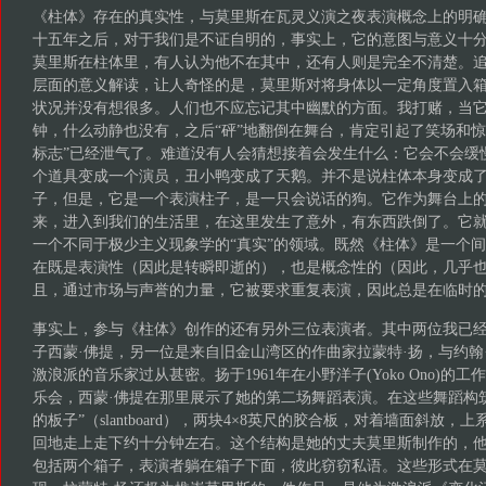
《柱体》存在的真实性，与莫里斯在瓦灵义演之夜表演概念上的明
十五年之后，对于我们是不证自明的，事实上，它的意图与意义十
莫里斯在柱体里，有人认为他不在其中，还有人则是完全不清楚。
层面的意义解读，让人奇怪的是，莫里斯对将身体以一定角度置入
状况并没有想很多。人们也不应忘记其中幽默的方面。我打赌，当
钟，什么动静也没有，之后“砰”地翻倒在舞台，肯定引起了笑场和惊
标志”已经泄气了。难道没有人会猜想接着会发生什么：它会不会缓
个道具变成一个演员，丑小鸭变成了天鹅。并不是说柱体本身变成
子，但是，它是一个表演柱子，是一只会说话的狗。它作为舞台上
来，进入到我们的生活里，在这里发生了意外，有东西跌倒了。它
一个不同于极少主义现象学的“真实”的领域。既然《柱体》是一个
在既是表演性（因此是转瞬即逝的），也是概念性的（因此，几乎
且，通过市场与声誉的力量，它被要求重复表演，因此总是在临时
事实上，参与《柱体》创作的还有另外三位表演者。其中两位我已
子西蒙·佛提，另一位是来自旧金山湾区的作曲家拉蒙特·扬，与约翰·凯奇
激浪派的音乐家过从甚密。扬于1961年在小野洋子(Yoko Ono)的
乐会，西蒙·佛提在那里展示了她的第二场舞蹈表演。在这些舞蹈构
的板子”（slantboard），两块4×8英尺的胶合板，对着墙面斜放
回地走上走下约十分钟左右。这个结构是她的丈夫莫里斯制作的，
包括两个箱子，表演者躺在箱子下面，彼此窃窃私语。这些形式在