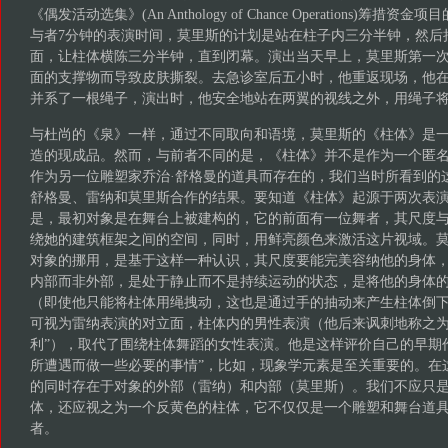
《偶发活动选集》(An Anthology of Chance Operations)筹
与者7分钟的表演时间，莫里斯的计划是站在柱子内三分半钟，然后
面，让柱体横陈三分半钟，直到闭幕。演出当天早上，莫里斯第一
面的支撑物而导致皮肤撕裂。去急诊室后五小时，他重返现场，他
并系了一根绳子，演出时，他安全地站在两翼的视线之外，用绳子
与杜尚的《泉》一样，通过不同取向和语境，莫里斯的《柱体》是
造的现成品。然而，与前者不同的是，《柱体》并不是作为一个匿
作为另一位雕塑家乔治·舒格曼的道具而存在的，我们当时所看到的
舒格曼、雷纳和莫里斯合作的结果。要知道《柱体》起源于两次表
是，最初对象是在舞台上被建构的，它的前面有一位舞者，其尺度
绕她的建筑框架之间的空间，同时，用鲜亮颜色来激活这片视域。
对象的挪用，是基于这样一种认识，其尺度要能完美容纳他的身体
内部而非外部，是处于静止而不是持续运动的状态，是将他的身体
（即使他只能将柱体用绳拽动，这也是通过手的抽动来产生柱体倒
可视为雷纳表演的对立面，柱体内的男性表演（他后来讽刺地称之为
利”），取代了围绕柱体舞蹈的女性表演。他是这样评价自己的早期
所遭遇而做一些必要的事情”，比如，现象学元素是至关重要的。在
的同时存在于对象的外部（雷纳）和内部（莫里斯）。我们不应只
体，还应视之为一个反黄色的柱体，它不仅仅是一个雕塑和舞台道
者。