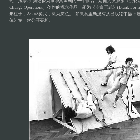
现，拉蒙特·扬还极为推崇莫里斯的一件作品，是他为激浪派《变化活动选集》
Change Operations）创作的概念作品，题为《空白形式》(Blank 
形柱子，2×2×8英尺，涂为灰色。”如果莫里斯没有从出版物中撤下
体》第二次公开亮相。