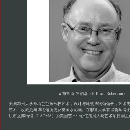
▲布鲁斯·罗伯森（E.Bruce Robertson）
美国加州大学圣塔芭芭拉分校艺术，设计与建筑博物馆馆长，艺术
艺术、收藏史与博物馆历史及英国水彩画。在耶鲁大学获得哲学博
矶市立博物馆（LACMA）的美国艺术中心任策展人与艺术项目副主