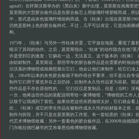
agstaff）在怀斯沃斯举办的《黑白灰》展中出现，莫里斯在画廊里把
莫里斯的大型胶合板作品是在胶合板芯上用玻璃纤维塑模而成，所以在
中，形式是由灰色玻璃纤维组构而成。当《柱体》出现在莫里斯196
仍然是那种上色的胶合板样式，不过，几乎可以肯定，它是由画廊
构。
1973年，《柱体》与另外一件柱体并置，它平放在地面，重现了最
暗示了其间的动作。之后，莫里斯指出，“柱体”的动作隐含在他7英
许是受到它的激发：它躺在一边，无法直立。这个版本的《柱体》
由铝材制作。莫里斯说，那些早年的胶合板作品是在需要的时候由
尔沃基的博物馆或画廊想展出它们，他会让他们来制作，给它们凃
说，1964年以来的灰色胶合板箱子制作得合乎要求，但不是出自专
制作它们用于展览并在之后扔掉，比制作永久性作品更为容易。我
些作品是不存在原创性的……它们仅仅是复制品，但是（当时）没有
一次，他将这些作品的装配说明寄给一家博物馆，“博物馆的工作人
以致于让我感到了冒犯。如果你把这些东西做得太好，它们就会看上
此，《柱体》或它的孪生作品在被制作成永久性的铝材版本之前，
制作与拆毁，并不只是在莫里斯的工作室。有一套铝质的《柱体》在1
代艺术博物馆收藏；另外一套着色的胶合板作品，在2006年由德国
门兴格拉德巴赫市的艾布泰恩伯格博物馆收藏。