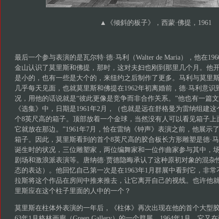
▲《倾斜的板子》，西蒙·佛提，1961
最后一个参与表演的是瓦尔特·德·马利（Walter de Maria），他在
金山认识了莫里斯和佛提，那时，这对夫妇也刚到那里几个月。他
是小的，也有一些是大个的，来纽约之后制作了更多。马利与莫里
几乎每天见面，也就莫里斯和佛提在1962年初离婚前，德·马利意
况，用他的话说就是“彼此更像是竞争而非合作关系。”他也有一篇文
《选集》中，日期是1961年2月，（也就是远在舒格曼为雷纳组建这
个8英尺高的箱子。顶部放着一个金球，当然没有人可以看见箱子上
它就放在那边。”1961年7月，恰在雷纳《钟声》表演之前，他展示
箱子。因此，莫里斯看到的首个8英尺高的胶合板长方形雕塑是德·
诞生时的状况，三位雕塑家，两位编舞家和一位作曲家参与其中，
剧场和激浪派表演等。唐纳德·贾德隐晦承认了这种原初对象的混杂
态的表达）。他回忆自己第一次是在1963年1月群展中看到它，非常
拉斯将这个作品在房间中推来推去，让它离开自己的视线。也许他
里斯应在这个柱子里面的人中的一个？
莫里斯在柱体外表演的一年后，《柱体》再次出现在他的首个大型胶
63年1月格林画廊（Green Gallery）的一个群展。1964年1月，它又