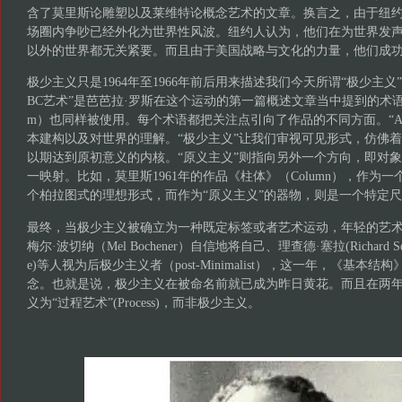
含了莫里斯论雕塑以及莱维特论概念艺术的文章。换言之，由于纽
场圈内争吵已经外化为世界性风波。纽约人认为，他们在为世界发
以外的世界都无关紧要。而且由于美国战略与文化的力量，他们成
极少主义只是1964年至1966年前后用来描述我们今天所谓“极少主义
BC艺术”是芭芭拉·罗斯在这个运动的第一篇概述文章当中提到的术语。“原义
m）也同样被使用。每个术语都把关注点引向了作品的不同方面。“AB
本建构以及对世界的理解。“极少主义”让我们审视可见形式，仿佛
以期达到原初意义的内核。“原义主义”则指向另外一个方向，即对
一映射。比如，莫里斯1961年的作品《柱体》（Column），作为一
个柏拉图式的理想形式，而作为“原义主义”的器物，则是一个特定
最终，当极少主义被确立为一种既定标签或者艺术运动，年轻的艺术家
梅尔·波切纳（Mel Bochener）自信地将自己、理查德·塞拉(Richard Ser
e)等人视为后极少主义者（post-Minimalist），这一年，《基本
念。也就是说，极少主义在被命名前就已成为昨日黄花。而且在两
义为“过程艺术”(Process)，而非极少主义。