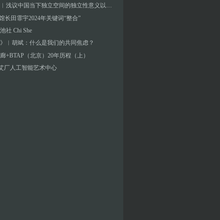
彭晓阳︱浅议中国当下独立空间的独立性意义以及与空间制度设置的关系
A馆长田霏宇2024年关键词“整合”
社 Chi She
》︱胡斌：什么是我们的共同焦虑？
廊+BTAP（北京）20年历程（上）
]艾厂人工智能艺术中心