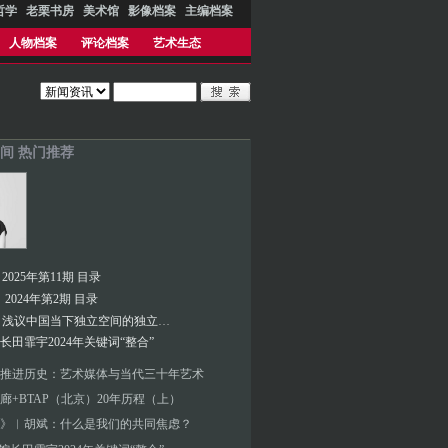
哲学
老栗书房
美术馆
影像档案
主编档案
人物档案
评论档案
艺术生态
间 热门推荐
025年第11期 目录
2024年第2期 目录
彭晓阳︱浅议中国当下独立空间的独立性意义以及与空间制度设置的关系
馆长田霏宇2024年关键词“整合”
推进历史：艺术媒体与当代三十年艺术
廊+BTAP（北京）20年历程（上）
》︱胡斌：什么是我们的共同焦虑？