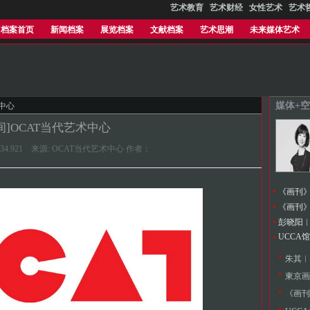
艺术教育
艺术财经
女性艺术
艺术
档案首页
新闻档案
展览档案
文献档案
艺术思潮
未来媒体艺术
媒体+空
术中心
间]OCAT当代艺术中心
0:56:34.921 来源: OCAT当代艺术中心 作者：
《画刊》2
《画刊》 
UCCA
朱其︱
東京画
《画刊