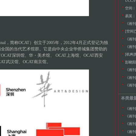
UCC
空间︱池
易英︱
《画刊》
[空间
《画刊
nal
，简称OCAT）创立于2005年，2012年4月正式登记为独
《画刊》
局全国的当代艺术馆群。它是由中央企业华侨城集团赞助的
[机构
CAT深圳馆、华・美术馆、 OCAT上海馆、OCAT西安
AT武汉馆、OCAT南京馆。
《画刊
《画刊
《画刊
本类最
《画刊
《画刊
《画刊
《画刊》