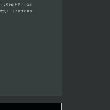
主义统治加州艺术学院时
术史上五十位女性艺术家