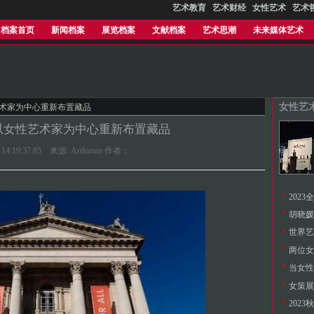
艺术教育
艺术财经
女性艺术
艺术
档案首页
新闻档案
展览档案
文献档案
艺术思潮
未来媒体艺术
女性艺
艺术家为中心重新布置藏品
以女性艺术家为中心重新布置藏品
4 14:19:37.85 来源: Artforum 作者：
202
胡晓媛
世界艺
当女性
女策展