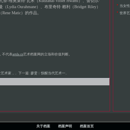
扎奈-维奥莱特·瓦米（Kudzanai-Violet Hwami）、蕾切尔·
当女性
（Lydia Ourahmane）、布里奇特·赖利（Bridget Riley）
ne Matic）的作品。
世界艺
，不代表
artda.cn
艺术档案网的立场和价值判断。
艺术家，..
下一篇:
廖雯︱惊醒当代艺术一..
关于档案
档案声明
档案首页