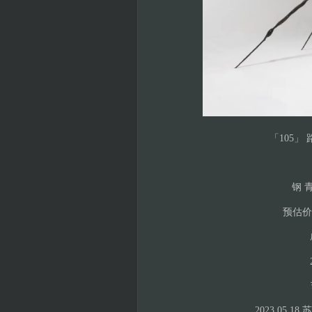
「105」 路
钢 青铜
预估价 U
2023.05