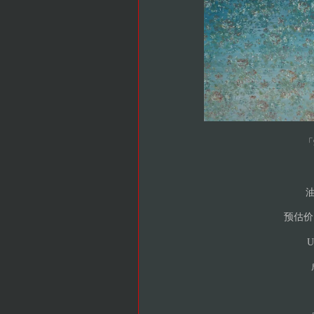
「
油
预估价 HK
US