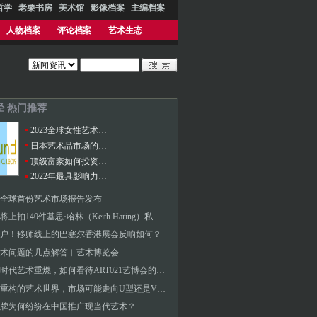
哲学
老栗书房
美术馆
影像档案
主编档案
人物档案
评论档案
艺术生态
经 热门推荐
2023全球女性艺术家市场报告
日本艺术品市场的发展及现状
顶级富豪如何投资艺术？
2022年最具影响力的100位当代艺术家
0年全球首份艺术市场报告发布
苏富比将上拍140件基思·哈林（Keith Haring）私人珍藏作品
用户！移师线上的巴塞尔香港展会反响如何？
术问题的几点解答︱艺术博览会
后疫情时代艺术重燃，如何看待ART021艺博会的交易踊跃
被疫情重构的艺术世界，市场可能走向U型还是V形复苏？
牌为何纷纷在中国推广现当代艺术？