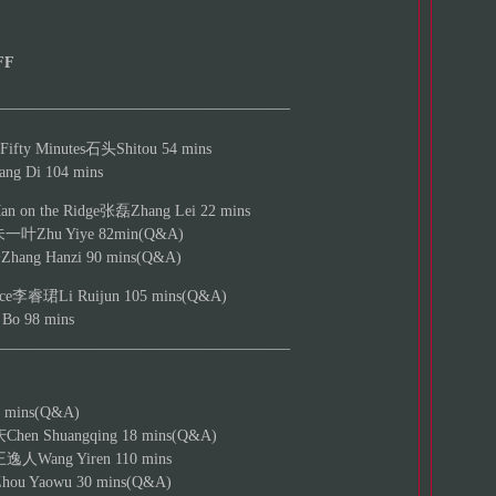
FF
______________________________________
y Minutes石头Shitou 54 mins
g Di 104 mins
n the Ridge张磊Zhang Lei 22 mins
朱一叶Zhu Yiye 82min(Q&A)
ang Hanzi 90 mins(Q&A)
ce李睿珺Li Ruijun 105 mins(Q&A)
o 98 mins
______________________________________
 mins(Q&A)
 Shuangqing 18 mins(Q&A)
王逸人Wang Yiren 110 mins
 Yaowu 30 mins(Q&A)