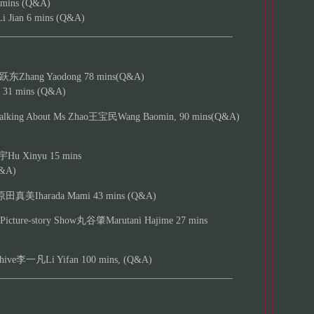
ins (Q&A)
ian 6 mins (Q&A)
________________________________________________
东Zhang Yaodong 78 mins(Q&A)
1 mins (Q&A)
g About Ms Zhao王宝民Wang Baomin, 90 mins(Q&A)
 Xinyu 15 mins
&A)
田真美Iharada Mami 43 mins (Q&A)
cture-story Show丸谷肇Marutani Hajime 27 mins
ive李一凡Li Yifan 100 mins, (Q&A)
________________________________________________