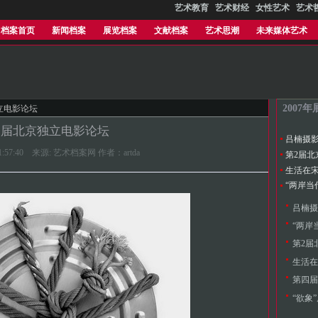
艺术教育
艺术财经
女性艺术
艺术
档案首页
新闻档案
展览档案
文献档案
艺术思潮
未来媒体艺术
2007
立电影论坛
2届北京独立电影论坛
吕楠摄
1 11:57:40 来源: 艺术档案网 作者：artda
第2届北
“两岸当
吕楠摄
“两岸
第2届
生活在
第四届
“欲象