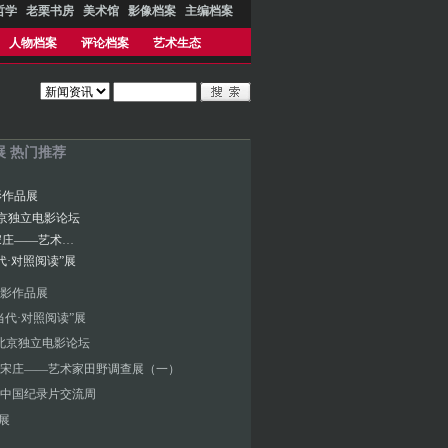
哲学
老栗书房
美术馆
影像档案
主编档案
人物档案
评论档案
艺术生态
年展 热门推荐
影作品展
京独立电影论坛
生活在宋庄——艺术家田野调查展（一）
代·对照阅读”展
影作品展
当代·对照阅读”展
北京独立电影论坛
宋庄——艺术家田野调查展（一）
中国纪录片交流周
”展