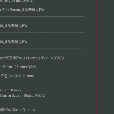
 Jing 24 mins(Q&A)
er Film Forum(具体安排见P3)
________________________________________________
2:30(具体安排见P3)
________________________________________________
2:30(具体安排见P3)
________________________________________________
tze张乔勇Zhang Qiaoyong 93 mins (Q&A)
aibin 123 mins(Q&A)
恩Cui Zi’en 70 mins
shi 58 mins
uu Satoshi 10mins (Q&A)
Kim Kanho 31 mins