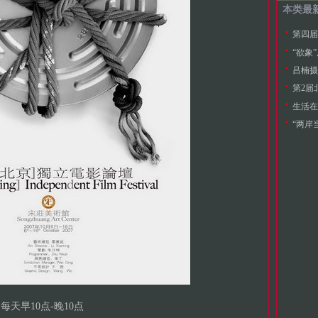
本类最
第四届
“欲象
吕楠摄
第2届
生活在
“两岸
日每天早10点-晚10点