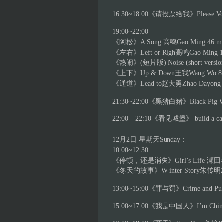
16:30~18:00《请投票给我》Please Vot
19:00~22:00
《阿松》A Song 高鸣Gao Ming 46 mi
《左右》Left or Righ高鸣Gao Ming 1
《热闹》(短片版) Noise (short versio
《上下》Up & Down王我Wang Wo 8 
《通道》Lead to赵大勇Zhao Dayong 1
21:30~22:00《黑猪白猪》Black Pig Wh
22:00—22:10《看见城堡》 build a cast
_______________________________
12月2日 星期天Sunday：
10:00~12:30
《停顿，还是消失》Girl’s Life 瀬田なつき
《冬天的故事》W inter Story朱传明Zhu 
13:00~15:00《罪与罚》Crime and Pun
15:00~17:00《我是中国人》I’m Chine