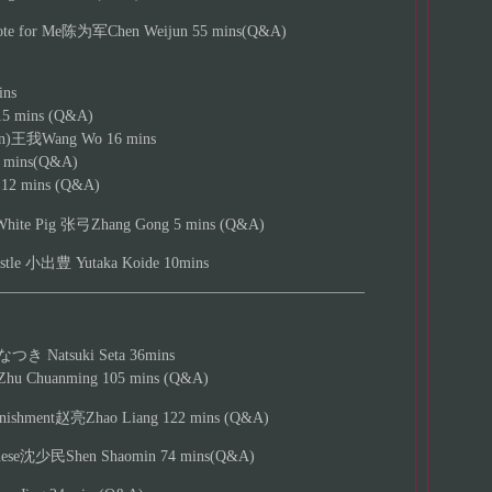
e for Me陈为军Chen Weijun 55 mins(Q&A)
ns
5 mins (Q&A)
n)王我Wang Wo 16 mins
mins(Q&A)
2 mins (Q&A)
ite Pig 张弓Zhang Gong 5 mins (Q&A)
le 小出豊 Yutaka Koide 10mins
________________________________________________
 Natsuki Seta 36mins
Chuanming 105 mins (Q&A)
ishment赵亮Zhao Liang 122 mins (Q&A)
se沈少民Shen Shaomin 74 mins(Q&A)