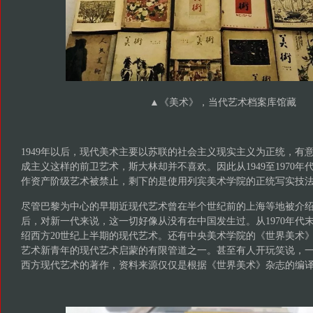
▲《美术》，当代艺术档案库馆藏
1949年以后，现代美术主要以苏联的社会主义现实主义为正统，有
成主义这样的前卫艺术，斯大林却并不喜欢。因此从1949至1970
作资产阶级艺术被禁止，剩下的是使用列宾美术学院的正统写实技
尽管巴黎为中心的早期近现代艺术曾在半个世纪前的上海等地被介绍过
后，对新一代来说，这一切好像从没有在中国发生过。从1970年代
绍西方20世纪上半期的现代艺术。还有中央美术学院的《世界美术
艺术新青年的现代艺术启蒙的有限管道之一。甚至有人开玩笑说，
西方现代艺术的著作，资料来源仅仅是根据《世界美术》杂志的编