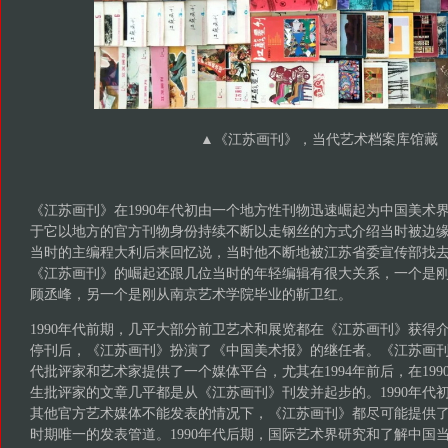
▲《江苏画刊》，当代艺术档案库馆藏
《江苏画刊》在1990年代初由一个地方性刊物迅速崛起为中国美术
于它以地方的官方刊物身份持续不断以走钢丝的方式介绍当时被边
当时的主编程大利后来回忆说，当时他不断地被江苏省委宣传部找
《江苏画刊》的崛起还跟几位当时的年轻编辑有很大关系，一个是
顾丞峰，另一个是刚从南京艺术学院毕业的靳卫红。
1990年代前期，几平大部分前卫艺术和展览都在《江苏画刊》获得
停刊后，《江苏画刊》扮演了《中国美术报》的继任者。《江苏画
代批评家和艺术家提供了一个媒体平台，尤其在1994年前后，在1990
生批评家的文章几平都是从《江苏画刊》刊发并起步的。1990年代
其他官方艺术媒体不能发表的情况下，《江苏画刊》都尽可能提供
时期唯一的发表管道。1990年代后期，国际艺术界研究和了解中国