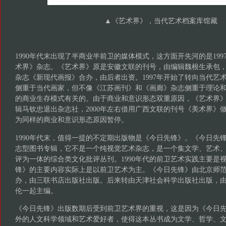
▲《艺术界》，当代艺术档案库馆藏
1990年代末出现了半商业半前卫的媒体模式，这方面开先河的是19
术界》杂志。《艺术界》原是安徽文联的刊号，由编辑魏根生承包
杂志《新现代画报》合办，由后者出资。1997年开始了转向当代艺
侧重于当代画家，但不像《江苏画刊》和《画廊》杂志侧重于理论
的商业生存模式有关的。由于商业和意识形态双重原因，《艺术界
辑马钦忠退出杂志社，2000年左右借用广西文联的刊号《美术界》
为同样的商业和意识形态原因暂停。
1990年代末，值得一提的不定期出版物是《今日先锋》。《今日先
志型图书专辑，它不是一个纯视觉艺术杂志，是一个集文学、艺术
评为一体的综合类文化批评丛刊。1990年代的前卫艺术实践主要是
锋》的主要内容实际上是以前卫艺术为主。《今日先锋》由北京师
办，由三联书店出版社出版。后来转由天津社会科学出版社出版，
伦一起主编。
《今日先锋》出版数期后受到前卫艺术界的重视，这是因为《今日
外的人文科学领域和艺术爱好者，使得这本丛书成为文学、哲学、