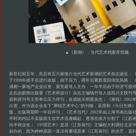
▲《新潮》，当代艺术档案库馆藏
新世纪前五年，先后有五六家推介当代艺术新潮的艺术杂志诞生：《雕
于1998年接手后进行改版，由于压力，两年后重新退回传统风格；《
成都一家地产企业出资，粟宪庭等人主办，一年半后由于经济亏损停刊
左右由新闻出版署《艺术和设计》杂志主编钱竹等人借四川文联刊
损和原刊号主管单位压力停刊，改成娱乐明星杂志；《犀锐》2002
出资，作为该企业名下“犀锐艺术中心”的刊物，采用和《今日先锋
版，出版两期即一年后停刊；《艺术当代》2002年由上海书画出版
半时间内以不卖版面主攻学术迅速崛起，逐渐在南方分割了《江苏
向半商业化：《中国艺术》是原《江苏画刊》主编程大利调任北京
创办的，因为种种原因一直没有重现原来《江苏画刊》的光芒，直到2