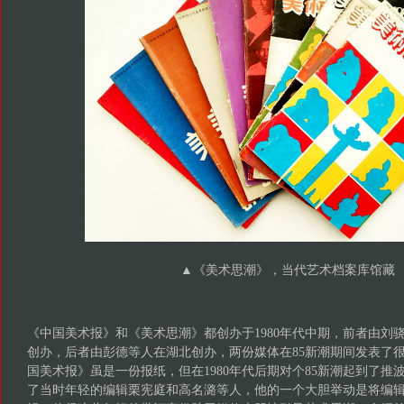
▲《美术思潮》，当代艺术档案库馆藏
《中国美术报》和《美术思潮》都创办于1980年代中期，前者由刘
创办，后者由彭德等人在湖北创办，两份媒体在85新潮期间发表了
国美术报》虽是一份报纸，但在1980年代后期对个85新潮起到了推
了当时年轻的编辑栗宪庭和高名潞等人，他的一个大胆举动是将编