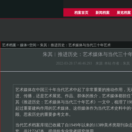
档案首页
新闻档案
展览档案
艺术档案
>
媒体+空间
> 朱其︱推进历史：艺术媒体与当代三十年艺术
朱其︱推进历史：艺术媒体与当代三十
2022-03-28 17:46:46.293 来源: 本站 作者：朱其
艺术媒体在中国三十年当代艺术中起了非常重要的推动作用，无
进、传播，还是艺术展览、作品、群体的推介，艺术媒体都担任
其《推进历史：艺术媒体与当代三十年艺术》一文中，梳理了19
起过重要建构作用的艺术媒体。这些媒体作为当代艺术史料中的
顾、思索历史的重要参考文本。
当代艺术档案库现已收藏了自1949年以来的113种美术类期刊杂
套，共计7247本，提供给专业学者研究使用。