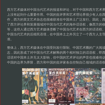
西方艺术媒体对中国当代艺术的报道和评论，对于中国和西方艺术
上没有起到什么重要作用。中国的批评界和艺术理论界很少有人在
作，西方的英文艺术杂志也很难获准在中国本土广泛发行。因此，
了西方评论界和策展领域对中国当代艺术的海外话语权，像西方的
等，这些人通过西方艺术媒体垄断了中国当代艺术在西方的话语权
中国当代艺术的后殖民语境，在中国本土之外另立了一个西方人主
准。
整体上，西方艺术媒体在中国受到发行限制、中国艺术圈的广大阅
志，因此形成了对中国当代艺术解释的两个相对独立的话语权，即
话语对中国本土并无太大影响，但中国的艺术评论的声音也很难传
中国的边界为界限，西方和中国的批评家各自控制自己领域的话语