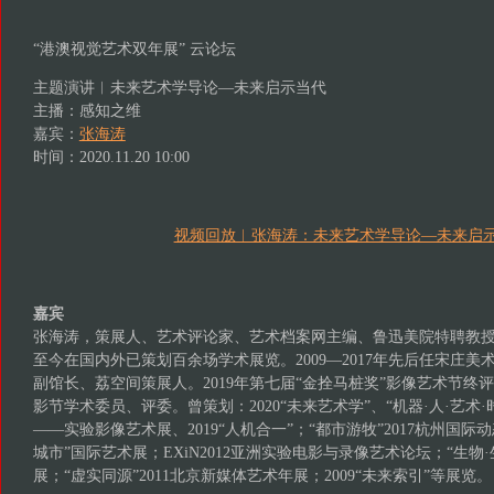
“港澳视觉艺术双年展” 云论坛
主题演讲︱未来艺术学导论—未来启示当代
主播：感知之维
嘉宾：
张海涛
时间：2020.11.20 10:00
视频回放︱张海涛：未来艺术学导论—未来启
嘉宾
张海涛，策展人、艺术评论家、艺术档案网主编、鲁迅美院特聘教授、
至今在国内外已策划百余场学术展览。2009—2017年先后任宋庄
副馆长、荔空间策展人。2019年第七届“金拴马桩奖”影像艺术节终评评委
影节学术委员、评委。曾策划：2020“未来艺术学”、“机器·人·艺术·时
——实验影像艺术展、2019“人机合一”；“都市游牧”2017杭州国际动
城市”国际艺术展；EXiN2012亚洲实验电影与录像艺术论坛；“生物
展；“虚实同源”2011北京新媒体艺术年展；2009“未来索引”等展览。