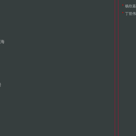
杨欣嘉（
丁世伟（
上海
楼