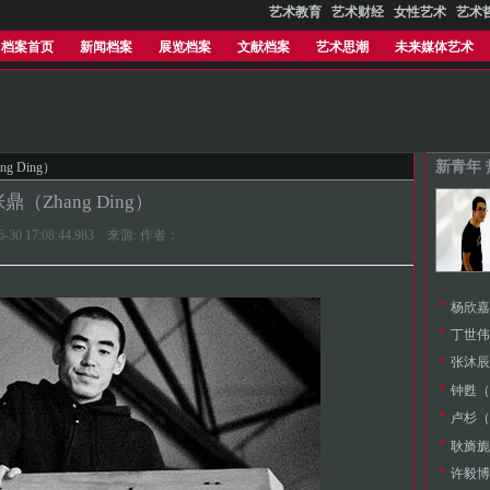
艺术教育
艺术财经
女性艺术
艺术
档案首页
新闻档案
展览档案
文献档案
艺术思潮
未来媒体艺术
新青年
g Ding）
鼎（Zhang Ding）
06-30 17:08:44.983 来源: 作者：
杨欣嘉（
丁世伟（
张沐辰（
钟甦（Z
卢杉（L
耿旖旎（
许毅博（