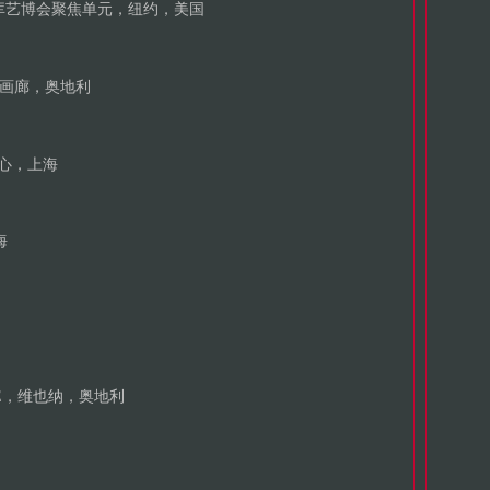
械库艺博会聚焦单元，纽约，美国
ER画廊，奥地利
中心，上海
海
EKTE，维也纳，奥地利