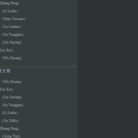
hang Ding）
i Linlin）
Shao Yuxuan）
Lu Liantao）
Su Yongjian）
iu Jiaying）
iu Xin）
Wu Ziyang）
新文章
Wu Ziyang）
iu Xin）
iu Jiaying）
Su Yongjian）
i Linlin）
Xu YiBo）
hang Ding）
Geng Yini）