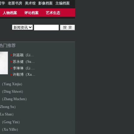
哲学
老栗书房
美术馆
影像档案
主编档案
人物档案
评论档案
艺术生态
 热门推荐
刘嘉颖（Liu Jiaying）
苏永健（Su Yongjian）
李琳琳（Li Linlin）
许毅博（Xu YiBo）
Yang Xinjia）
Ding Shiwei）
Zhang Muchen）
hong Su）
u Shan）
Geng Yini）
Xu YiBo）