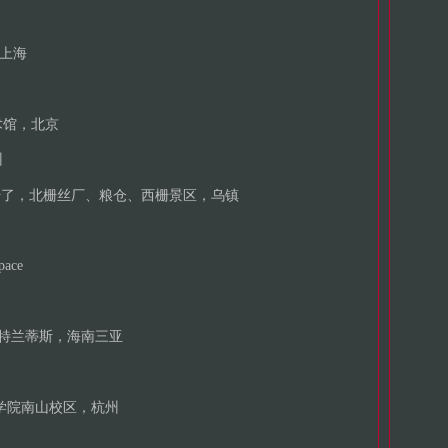
，上海
术馆，北京
州
间开始了，北栅丝厂、粮仓、西栅景区，乌镇
pace
亚特兰蒂斯，海南三亚
学院南山校区，杭州