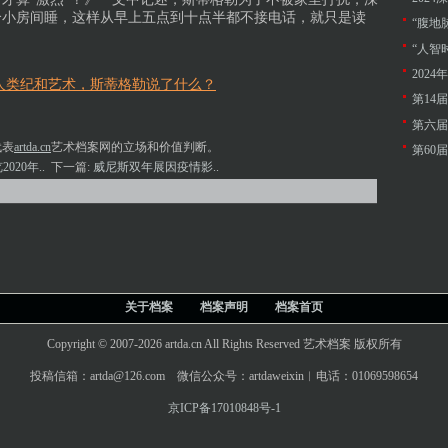
个小房间睡，这样从早上五点到十点半都不接电话，就只是读
“腹地
“人智
202
关于人类纪和艺术，斯蒂格勒说了什么？
第14
第六届
代表
artda.cn
艺术档案网的立场和价值判断。
第60
020年..
下一篇:
威尼斯双年展因疫情影..
关于档案
档案声明
档案首页
Copyright © 2007-2026 artda.cn All Rights Reserved 艺术档案 版权所有
投稿信箱：artda@126.com 微信公众号：artdaweixin︱电话：01069598654
京ICP备17010848号-1