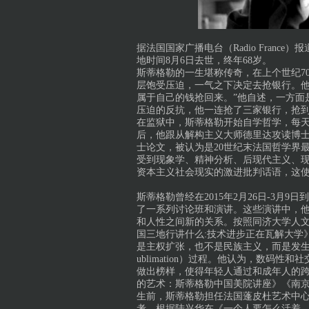
据法国国家广播电台（Radio France）报
地时间8月6日去世，终年68岁。
斯蒂格勒的一生堪称传奇，在上个世纪7
层饱受压迫，一气之下决定去抢银行。他
属于自己的钱抢回来。”他自述，一方面
压迫的反抗，他一连抢了三家银行，抢
在监狱中，斯蒂格勒开始自学哲学，每天
后，他跟从解构主义大师德里达攻读博
士论文，被认为是20世纪末法国哲学界
受到现象学、精神分析、后现代主义、
资本主义社会现实的激进批判话语，这
斯蒂格勒曾经在2015年2月26日-3
了一系列讨论班和演讲。这些演讲中，
和人性之间新的关系。按照同济大学人
国三地行讲什么:技术进步正在瓦解大学
是主权扩张，也不是民族主义，而是发生
ublimation）过程。他认为，数码
做出榜样，使得年轻人通过和成年人的
的艺术：斯蒂格勒中国美院讲座》《南
生前，斯蒂格勒担任法国蓬皮杜艺术中
考。根据陆兴华在《一个人要怎么活着，