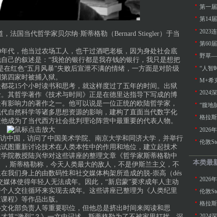
第一届
第14
202
道，法国当代哲学家贝尔纳·斯蒂格勒（Bernard Stiegler）于当
第60
0年代，他当过农场工人，也干过酒吧老板，因为身处社会底
野草—
自己的叙述是：“我抢的银行都是我存钱的银行，我只是想把
是在红色“五月风暴”失败后宣泄不满的情绪，一方面是对阶级
“人智
到第四家时被捕入狱。
M+希
都花15个小时读书和思考，就这样度过了五年的时间。出狱
士。其哲学著作《技术与时间》正是在德里达指导下写成的博
最有影响力的著作之一。他可以说是一位正统的欧陆哲学家，
“腹地
现代自然科学等诸多思想资源的影响，建构了直面当代数字化
格拉斯
使他成为了当代西方社会批判理论阵营中最重要的代表人物。
202
月9日到访中国，访问了中国美术学院、南京大学和同济大学，并举行
伦敦St
他试图重新讨论技术在人类本性中的作用和地位，建立起技术
文学院教授陆兴华对这些讲座的整理文章《哲学家斯蒂格勒中
本类最
》，斯蒂格勒称，今天人类最大的敌人，不是伊斯兰主义，不
在我们身上的由数码性和社交媒体构架所造成的脱-崇高（dés
202
性和社交媒体使得年轻人无法成年。因此，“新启蒙”要求成年人主动
跨个人交往循环来实现去成年。这些讲座已整理为《人类纪里
伦敦St
京课程》等作品出版。
格拉斯
心文化部负责人等重要职位，但他总是挤出时间来阅读和思
才算“激烈”？》一文中记述，斯蒂格勒为了不被家里打扰，深