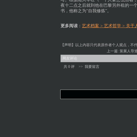
夜十二点之后就到他在巴黎另外租的一
书，他称之为“自我修炼”。
更多阅读
：
艺术档案 > 艺术哲学 > 
【声明】以上内容只代表原作者个人观点，不
上一篇:
策展人导览2
网友评论
共 0 评
>>
我要留言