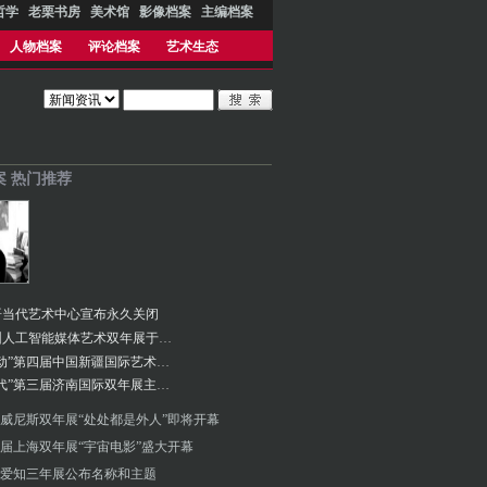
哲学
老栗书房
美术馆
影像档案
主编档案
人物档案
评论档案
艺术生态
案 热门推荐
哥当代艺术中心宣布永久关闭
2024深圳人工智能媒体艺术双年展于雅昌（深圳）艺术中心隆重开幕
“腹地脉动”第四届中国新疆国际艺术双年展开幕
“人智时代”第三届济南国际双年展主题正式发布
4年威尼斯双年展“处处都是外人”即将开幕
届上海双年展“宇宙电影”盛大开幕
爱知三年展公布名称和主题