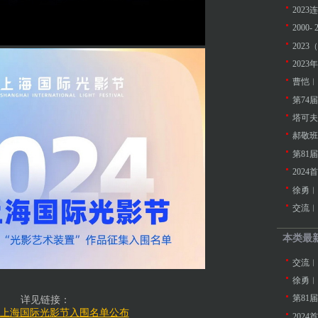
200
202
曹恺︱
第74
塔可夫
郝敬班
202
徐勇︱
交流︱
本类最
交流︱
徐勇︱
详见链接：
首届上海国际光影节入围名单公布
202