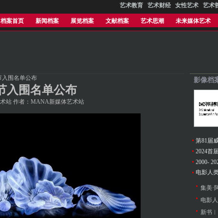
艺术教育
艺术财经
女性艺术
艺术
档案首页
新闻档案
展览档案
文献档案
艺术思潮
未来媒体艺术
影节入围名单公布
影像档
影节入围名单公布
NA新媒体艺术站 作者：MANA新媒体艺术站
电影人
集美·
电影人
新书︱