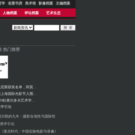
哲学
老栗书房
美术馆
影像档案
主编档案
人物档案
评论档案
艺术生态
案 热门推荐
第81届威尼斯获奖名单，阿莫多瓦《隔壁房间》金狮奖
2024首届上海国际光影节入围名单公布
2000- 2024杜塞尔多夫艺术学院三位摄影系教授
类学引论
阿尔勒的九年：摄影在地性与国际性
类学引论
《童贞时代：中国实验电影与录像》