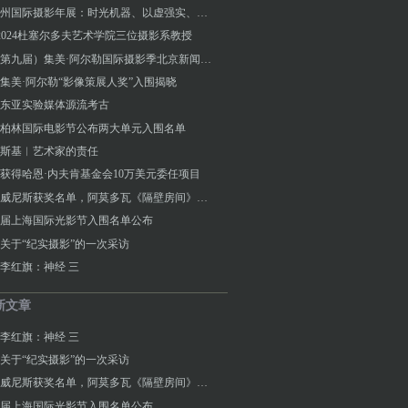
2023连州国际摄影年展：时光机器、以虚强实、同行际遇、降河洄游
0- 2024杜塞尔多夫艺术学院三位摄影系教授
2023（第九届）集美·阿尔勒国际摄影季北京新闻发布会
3年集美·阿尔勒“影像策展人奖”入围揭晓
东亚实验媒体源流考古
届柏林国际电影节公布两大单元入围名单
斯基︱艺术家的责任
获得哈恩·内夫肯基金会10万美元委任项目
第81届威尼斯获奖名单，阿莫多瓦《隔壁房间》金狮奖
4首届上海国际光影节入围名单公布
关于“纪实摄影”的一次采访
李红旗：神经 三
新文章
李红旗：神经 三
关于“纪实摄影”的一次采访
第81届威尼斯获奖名单，阿莫多瓦《隔壁房间》金狮奖
4首届上海国际光影节入围名单公布