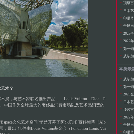
顶级富
日本艺
全球当
202
202
孙一钿
本类最
孙一钿
代艺术？
202
与艺术家联名推出产品……Louis Vuitton、Dior、P
日本艺
领域。中国作为全球最大的奢侈品消费市场以及艺术品消费的
顶级富
202
的画廊“Espace文化艺术空间”悄然开幕了阿尔贝托 贾科梅蒂（Alb
全球当
品展，展出了8件由Louis Vuitton基金会（Fondation Louis Vui