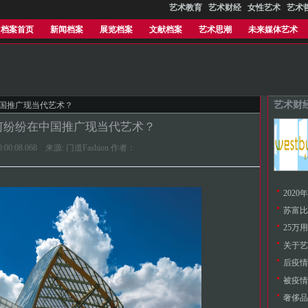
艺术教育
艺术财经
女性艺术
艺术
档案首页
新闻档案
展览档案
文献档案
艺术思潮
未来媒体艺术
艺术财
中国推广现当代艺术？
何纷纷在中国推广现当代艺术？
 10:00:08.068 来源: 门道Fashion 作者：
202
25万
关于艺
奢侈品