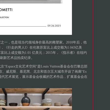
之一，也是现当代领域身价最高的雕塑家。2010年后，他
年，《行走的男人I》在伦敦苏富比上成交额为1.043亿美
富比上成交额为1.01 亿美元；2015年，《指示者》在纽约
次刷新艺术品拍卖纪录。
space文化艺术空间”是Louis Vuitton基金会在巴黎总部
京、威尼斯、慕尼黑、北京和首尔五大城市开设了画廊“Es
举办现代艺术展览，展示基金会收藏的艺术作品，扩展基金会在