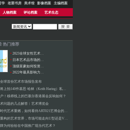
哲学
老栗书房
美术馆
影像档案
主编档案
人物档案
评论档案
艺术生态
经 热门推荐
2023全球女性艺术家市场报告
日本艺术品市场的发展及现状
顶级富豪如何投资艺术？
2022年最具影响力的100位当代艺术家
0年全球首份艺术市场报告发布
苏富比将上拍140件基思·哈林（Keith Haring）私人珍藏作品
用户！移师线上的巴塞尔香港展会反响如何？
术问题的几点解答︱艺术博览会
后疫情时代艺术重燃，如何看待ART021艺博会的交易踊跃
被疫情重构的艺术世界，市场可能走向U型还是V形复苏？
牌为何纷纷在中国推广现当代艺术？