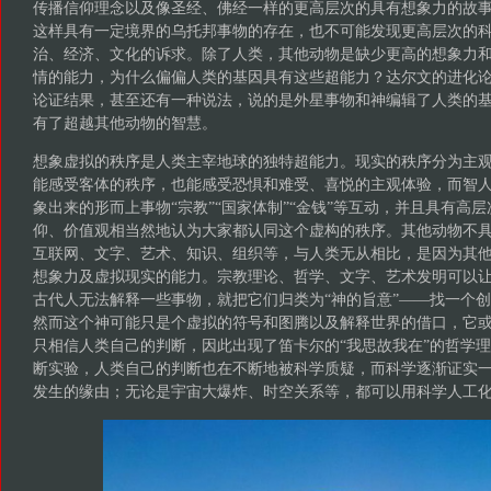
传播信仰理念以及像圣经、佛经一样的更高层次的具有想象力的故
这样具有一定境界的乌托邦事物的存在，也不可能发现更高层次的
治、经济、文化的诉求。除了人类，其他动物是缺少更高的想象力
情的能力，为什么偏偏人类的基因具有这些超能力？达尔文的进化
论证结果，甚至还有一种说法，说的是外星事物和神编辑了人类的
有了超越其他动物的智慧。
想象虚拟的秩序是人类主宰地球的独特超能力。现实的秩序分为主
能感受客体的秩序，也能感受恐惧和难受、喜悦的主观体验，而智
象出来的形而上事物“宗教”“国家体制”“金钱”等互动，并且具有高
仰、价值观相当然地认为大家都认同这个虚构的秩序。其他动物不
互联网、文字、艺术、知识、组织等，与人类无从相比，是因为其
想象力及虚拟现实的能力。宗教理论、哲学、文字、艺术发明可以
古代人无法解释一些事物，就把它们归类为“神的旨意”——找一个
然而这个神可能只是个虚拟的符号和图腾以及解释世界的借口，它
只相信人类自己的判断，因此出现了笛卡尔的“我思故我在”的哲学
断实验，人类自己的判断也在不断地被科学质疑，而科学逐渐证实
发生的缘由；无论是宇宙大爆炸、时空关系等，都可以用科学人工