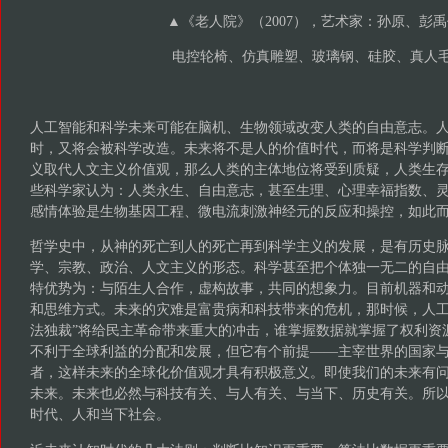
▲《老人院》（2007），艺术家：孙原、彭
电控轮椅、仿真雕塑、玻璃钢、硅胶、真人
人工智能和科学未来可能在脑机、生物领域改变人类的自由意志。
时，又将会被科学改造。未来将不是人的价值时代，而将是科学判
义取代人文主义价值观，那么人类的主体地位将受到质疑，人类生
些科学家认为：人类永生、自由意志，甚至生理、心理幸福指数、
感情体验是生物基因工程、微电流刺激神经元的反应和操控，如此
哲学史中，从神的死亡到人的死亡再到科学主义的发展，是有历史
学、宗教、政治、人文主义的形态。科学甚至把个体独一无二的自
特优势为：与陌生人合作，虚构故事，共同的想象力。目前机器和
和思维方式。未来的灾难是富贵病和科技带来的危机，那时候，人工
法独裁”将给民主革命带来重大的冲击，谁掌握数据就掌握了权利资
不利于全球利益的分配和发展，但它有个前提——主宰世界的国家
者，这样未来的全球化价值观才具有积极意义。即使我们的未来有
未来。未来也必然与科技有关、与人有关、与当下、历史有关。所
时代、人和当下社会。