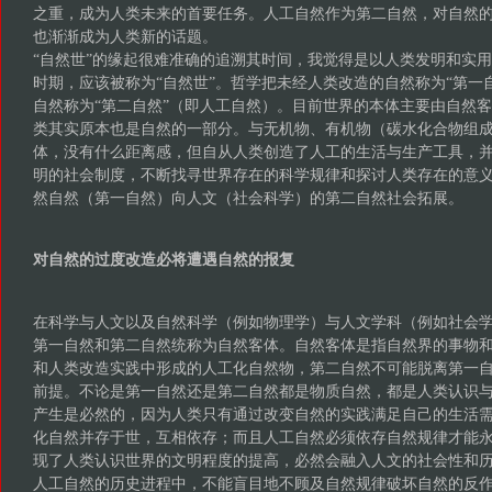
之重，成为人类未来的首要任务。人工自然作为第二自然，对自然
也渐渐成为人类新的话题。
“自然世”的缘起很难准确的追溯其时间，我觉得是以人类发明和实
时期，应该被称为“自然世”。哲学把未经人类改造的自然称为“第一
自然称为“第二自然”（即人工自然）。目前世界的本体主要由自然
类其实原本也是自然的一部分。与无机物、有机物（碳水化合物组
体，没有什么距离感，但自从人类创造了人工的生活与生产工具，
明的社会制度，不断找寻世界存在的科学规律和探讨人类存在的意
然自然（第一自然）向人文（社会科学）的第二自然社会拓展。
对自然的过度改造必将遭遇自然的报复
在科学与人文以及自然科学（例如物理学）与人文学科（例如社会
第一自然和第二自然统称为自然客体。自然客体是指自然界的事物
和人类改造实践中形成的人工化自然物，第二自然不可能脱离第一
前提。不论是第一自然还是第二自然都是物质自然，都是人类认识
产生是必然的，因为人类只有通过改变自然的实践满足自己的生活
化自然并存于世，互相依存；而且人工自然必须依存自然规律才能
现了人类认识世界的文明程度的提高，必然会融入人文的社会性和
人工自然的历史进程中，不能盲目地不顾及自然规律破坏自然的反