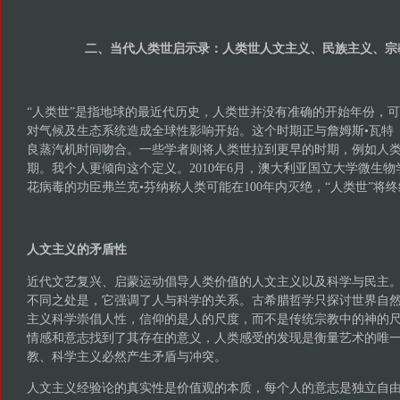
二、当代人类世启示录：人类世人文主义、民族主义、宗
“人类世”是指地球的最近代历史，人类世并没有准确的开始年份，可
对气候及生态系统造成全球性影响开始。这个时期正与詹姆斯•瓦特（Jame
良蒸汽机时间吻合。一些学者则将人类世拉到更早的时期，例如人
期。我个人更倾向这个定义。2010年6月，澳大利亚国立大学微生
花病毒的功臣弗兰克•芬纳称人类可能在100年内灭绝，“人类世”将
人文主义的矛盾性
近代文艺复兴、启蒙运动倡导人类价值的人文主义以及科学与民主
不同之处是，它强调了人与科学的关系。古希腊哲学只探讨世界自
主义科学崇倡人性，信仰的是人的尺度，而不是传统宗教中的神的
情感和意志找到了其存在的意义，人类感受的发现是衡量艺术的唯
教、科学主义必然产生矛盾与冲突。
人文主义经验论的真实性是价值观的本质，每个人的意志是独立自