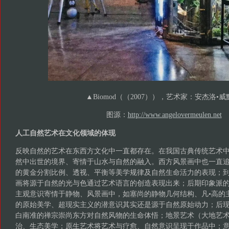
▲Biomod（（2007）），艺术家：安杰洛•威
图源：
http://www.angelovermeulen.net
人工自然艺术在文化领域的体现
反映自然的艺术在东西方文化中一直都存在。在我国古典传统艺术
然中出世的境界、寄情于山水与自然的融入。西方风景画中也一直
的黄金分割比例、透视、平衡等美学规律及自然生命活力的表现；
画将源于自然的光与色通过艺术语言的创造表现出来；后期印象派
主观意识寄情于静物、风景画中，如塞尚的静物几何结构、凡•高的
的原始美学、超现实主义的潜意识其实还是源于自然原始动力；后
白南准的禅宗崇尚东方对自然风物的生命体悟；地景艺术（大地艺
治、生态美学；原生艺术将艺术与疗愈、自然意识呈现于作品中；