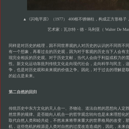
▲《闪电平原》（1977） 400根不锈钢柱，构成正方形格子
艺术家：瓦尔特・德・马利亚（ Walter De Mar
同样是对历史的梳理，因不同世界观的人对历史的认识的不同而不
有一个想象，再看过去的历史观，因为对于客观的历史当下人会有
现完全相反的历史观。对于历史文献，当代人会由于利益或权力的
性。新文化运动靠批判传统文化走向现代社会，走向科学与民主，
争，也是对历史观和未来观的价值之争。因此，对于过去的理解是
的起点是未来。
第二自然的回归
传统历史中东方文化的天人合一、齐物论、道法自然的思想向人定
然世界的规律。是否能向人机合一的哲学观念转向也是未来理想化
取代自然人类和睦共处，不然未来将带来重大的世界格局的改变，
机，这些危机的根源是人类对自然的过度改造造成的，因此，未来