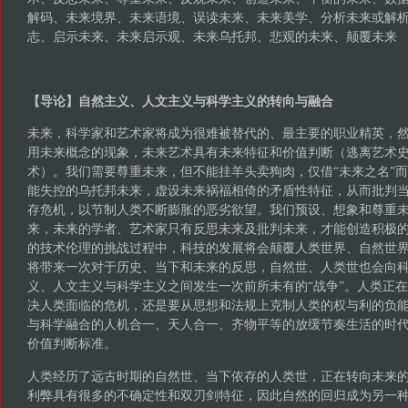
解码、未来境界、未来语境、误读未来、未来美学、分析未来或解
志、启示未来、未来启示观、未来乌托邦、悲观的未来、颠覆未来
【导论】自然主义、人文主义与科学主义的转向与融合
未来，科学家和艺术家将成为很难被替代的、最主要的职业精英，
用未来概念的现象，未来艺术具有未来特征和价值判断（逃离艺术
术）。我们需要尊重未来，但不能挂羊头卖狗肉，仅借“未来之名”
能失控的乌托邦未来，虚设未来祸福相倚的矛盾性特征，从而批判
存危机，以节制人类不断膨胀的恶劣欲望。我们预设、想象和尊重
来，未来的学者、艺术家只有反思未来及批判未来，才能创造积极
的技术伦理的挑战过程中，科技的发展将会颠覆人类世界、自然世
将带来一次对于历史、当下和未来的反思，自然世、人类世也会向
义、人文主义与科学主义之间发生一次前所未有的“战争”。人类正
决人类面临的危机，还是要从思想和法规上克制人类的权与利的负
与科学融合的人机合一、天人合一、齐物平等的放缓节奏生活的时
价值判断标准。
人类经历了远古时期的自然世、当下依存的人类世，正在转向未来
利弊具有很多的不确定性和双刃剑特征，因此自然的回归成为另一