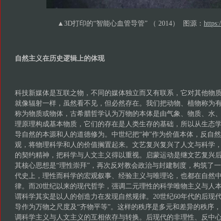
▲3D打印的“智能心血管导管” （ 2014） 图源：
https:
自然主义在历史逻辑上的体现
科技新媒体是互联之物，不同的媒体独立而又有联系，它对其他物
就像辐射一样，虽然看不见，但必然存在。我们把动物、植物称为
称为物质或物体，古希腊哲学认为万物的本体是由气象、物质、水
理原理构成基本物质，它们的存在是人类生存的基础，所以从生态
导自然的本源和人的道德修为。中世纪把“神”作为价值本体，反自
观，将物理科学和人的价值搁置起来。文艺复兴复兴了人文与科学
的契约精神，把科学与人文主义得以重视。启蒙运动是继文艺复兴
其核心思想是“理性崇拜”，再次反对教会政治与封建制度，构筑了
代史上，理性而科学的宏观叙事、经验主义与唯理论，也都在自然
律。而20世纪以来的现代哲学，强调二元理性的科学唯物主义与人
谓科学其实是以人的创造力在发现自然规律。20世纪60年代的后现代
导作为万物之尺度及“齐物平等”。这样的秩序是多元和差异的秩序
调科学主义与人文主义的互相依存与转换。后现代的非理性、反中