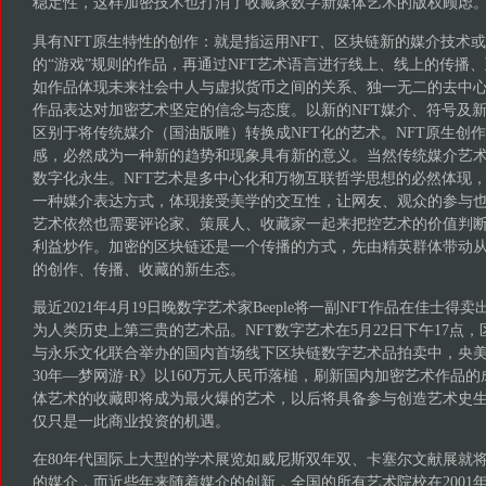
稳定性，这样加密技术也打消了收藏家数字新媒体艺术的版权顾虑
具有NFT原生特性的创作：就是指运用NFT、区块链新的媒介技术
的“游戏”规则的作品，再通过NFT艺术语言进行线上、线上的传播
如作品体现未来社会中人与虚拟货币之间的关系、独一无二的去中
作品表达对加密艺术坚定的信念与态度。以新的NFT媒介、符号及
区别于将传统媒介（国油版雕）转换成NFT化的艺术。NFT原生创
感，必然成为一种新的趋势和现象具有新的意义。当然传统媒介艺术
数字化永生。NFT艺术是多中心化和万物互联哲学思想的必然体现，
一种媒介表达方式，体现接受美学的交互性，让网友、观众的参与也
艺术依然也需要评论家、策展人、收藏家一起来把控艺术的价值判
利益炒作。加密的区块链还是一个传播的方式，先由精英群体带动
的创作、传播、收藏的新生态。
最近2021年4月19日晚数字艺术家Beeple将一副NFT作品在佳士得卖
为人类历史上第三贵的艺术品。NFT数字艺术在5月22日下午17点，
与永乐文化联合举办的国内首场线下区块链数字艺术品拍卖中，央
30年—梦网游·R》以160万元人民币落槌，刷新国内加密艺术作品
体艺术的收藏即将成为最火爆的艺术，以后将具备参与创造艺术史
仅只是一此商业投资的机遇。
在80年代国际上大型的学术展览如威尼斯双年双、卡塞尔文献展就
的媒介，而近些年来随着媒介的创新，全国的所有艺术院校在2001