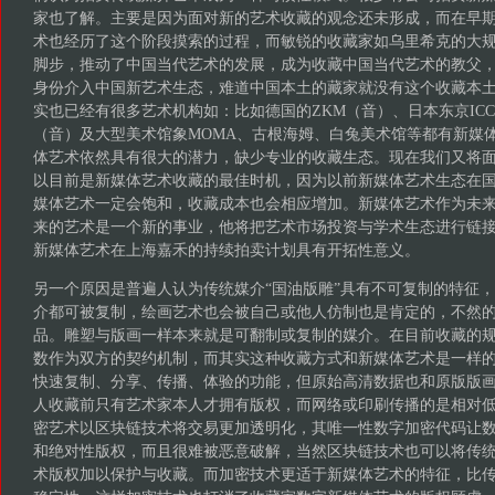
家也了解。主要是因为面对新的艺术收藏的观念还未形成，而在早
术也经历了这个阶段摸索的过程，而敏锐的收藏家如乌里希克的大
脚步，推动了中国当代艺术的发展，成为收藏中国当代艺术的教父
身份介入中国新艺术生态，难道中国本土的藏家就没有这个收藏本
实也已经有很多艺术机构如：比如德国的ZKM（音）、日本东京ICC
（音）及大型美术馆象MOMA、古根海姆、白兔美术馆等都有新媒
体艺术依然具有很大的潜力，缺少专业的收藏生态。现在我们又将
以目前是新媒体艺术收藏的最佳时机，因为以前新媒体艺术生态在
媒体艺术一定会饱和，收藏成本也会相应增加。新媒体艺术作为未
来的艺术是一个新的事业，他将把艺术市场投资与学术生态进行链
新媒体艺术在上海嘉禾的持续拍卖计划具有开拓性意义。
另一个原因是普遍人认为传统媒介“国油版雕”具有不可复制的特征
介都可被复制，绘画艺术也会被自己或他人仿制也是肯定的，不然
品。雕塑与版画一样本来就是可翻制或复制的媒介。在目前收藏的
数作为双方的契约机制，而其实这种收藏方式和新媒体艺术是一样
快速复制、分享、传播、体验的功能，但原始高清数据也和原版版
人收藏前只有艺术家本人才拥有版权，而网络或印刷传播的是相对低
密艺术以区块链技术将交易更加透明化，其唯一性数字加密代码让
和绝对性版权，而且很难被恶意破解，当然区块链技术也可以将传统
术版权加以保护与收藏。而加密技术更适于新媒体艺术的特征，比