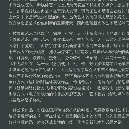
术专业或院系。新媒体艺术更是成为代表当下和未来的媒介，更适
达。如果说传统古典艺术在于形式发现，现代派艺术是语言创造的
当代和未来是新媒介创造的时代。当代艺术的典型标志是新的观念
媒介创造是艺术价值判断的重要元素，因此收藏新媒体艺术是必然
科技媒体艺术包括数字、物理、生物、人工生命这四个大的媒介领
字媒体艺术、信息艺术、新媒体动画、交互艺术、人工智能艺术等
入这四个范畴），而数字媒体作为新媒体艺术的主体领域。数字艺
于当代人的美学观念，如移动媒体“手机”是数字媒体艺术最综合的
机、计算机、录像机、照像机、办公软件、传感器、互联网于一体
几乎无法生存，每一天都必须使用手机工作。数字媒体是本世纪最
面甚至超过“原子弹的威力”，因此运用数字媒介从事艺术创作是最
当代艺术媒介发展的必然结果。数字新媒体艺术的出现也会影响到
创作方式（运用网络媒体实现作品、传播作品）、策展方式（移动
评（移动网络传播方式和微评论内容也会拓展）、收藏观念（新型
出版方式（电子出版物的传播越来越普及）、艺术教育（移动媒体
式呈现网络多样化）。
一件艺术作品，出现在画廊和拍卖机构的时候，需要收藏者对艺术
络后发现新的艺术，新媒体艺术就是新的艺术的体现。好的作品在
好的收藏体系，才会形成良性的市场，这也是新艺术的必经之路。