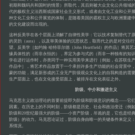
初期和魏码共和国时的情景）所取代，其后则被大众文化公共领域的
代的极权主义法西斯或国家社会主义形式，或者由文化工业和公开
种文化工业和公开展览的体制，是随着美国的霸权主义与欧洲重建
的文化建设而出现的。
这种反美学在各个层面上消解了自律性美学：它以技术复制替代了
的灵韵（aura），以及审美体验的沉思状态，取而代之的是对交往
望。反美学［如约翰·哈特菲尔德（John Heartfield）的作品］
缘具体性的（而非永恒的），界定为参与式的（而非一种独有的知
学在进行运作时，亦类同于一种实用美学来进行［例如，在苏联生产主义者（P
作品中］，将艺术作品放置于一个承担许多生产功能的社会背景中
蒙的功能，满足新形成的工业无产阶级观众文化上的自我构造的需
生产层面上，也在文化接受层面上，被排斥在文化表征之外。
阶级、中介和激进主义
马克思主义政治理论的首要前提即为阶级和阶级意识的概念——它
因素。在历史上的不同时刻，阶级都是历史、社会和政治变迁（例
阶级和20世纪最强大的阶级——小资产阶级，吊诡的是，它也是经
阶级）的动力。马克思论证过，阶级自身由唯一的关键条件来定义
系情况。