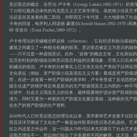
意识形态的概念，在乔治·卢卡奇（Gyorgy Lukács,1885-1971
了20世纪最具总体性的马克思主义文艺美学理论。虽然很少涉及艺
论还是在其发展的第二阶段，亦即四五十年代里，大大地影响了社
卡奇的同道，匈牙利人阿诺德·豪塞尔(Arnold Hauser,1892-197
特·菲舍尔（Ernst Fischer,1889-1972）。
卢卡奇理论的关键概念即反映（reflection），它在经济和政治基
建筑之间建立了一种相当机械的联系。意识形态被定义为意识的颠
——只不过是一种虚假意识。此外，“反映”的概念主张，文化表征
定历史时刻的阶级政治和意识形态利益的次要现象，尽管人们后来
机械论的假说。卢卡奇的分析事实上已主张文化生产类似于以辩证
文化表征（例如，资产阶级小说及现实主义方案）看成是资产阶级
而，在进一步发展一种无产阶级的美学时，卢卡奇变成了反动思想
级文化遗产的维护肯定将是新兴的无产阶级现实主义内部的一种不
论述中，社会主义现实主义的任务，最终既要维护进步资产阶级阶
潜力，同时又要为一种新的无产阶级文化奠定基础，这种新的无产
化生产的资产阶级的生产资料。
从60年代人们对意识形态的理论化以来，美学家和艺术史家不仅区
而且还详尽阐述了文化生产一般是如何联系到意识形态机器的。艺
征之内还是之外运作，这一问题从70年代以来尤其吸引了社会艺术
识形态理论不一，所以他们给出了许多迥然不同的解答。比方说，