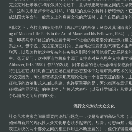
克拉克对杜米埃尔和库尔贝的论述中，意识形态与绘画之间的关系
系，这种关系是卢卡奇在对18、19世纪的文学的解释中所暗示的：
成法国大革命与一般意义上的启蒙文化的承诺时，走向自己的成年
相比之下，克拉克的晚期作品《现代生活的画像：马奈及其追随者艺术中的巴
ng of Modern Life:Paris in the Art of Manet and his Fellow
题：即将马奈和修拉的作品置于与一个社会的特定部分的进步力量
系之中。毋宁说，克拉克所面对的，是如何处理意识形态和艺术生
联系，以及怎样把这种复杂的任务融入到那个时候他业已发展起来
中。毫无疑问，这种理论危机多半源于克拉克对马克思主义拉康学派的路
Althusser,1918-1990）作品的发现。阿尔都塞的意识形态概念
特别是在它以相对自主的立场在意识形态整体中处理审美和艺术的
不仅仅因为，阿尔都塞将意识形态理论化为一个语言表征的整体，
征秩序的政治形式来加以构建。也许更重要的是，阿尔都塞在意识
征领域的亚区域）的整体性，与将艺术表征（以及科学知识）从意
予以豁免之间所作的区分。
流行文化对抗大众文化
社会艺术史家之间最重要的论战问题之一，便是所谓的高级艺术（high
如何与新兴的现代性大众文化形态联系起来的。尽管，可想而知，
表征系统的两个部分之间的相互作用是不断重置的），但仍保留着