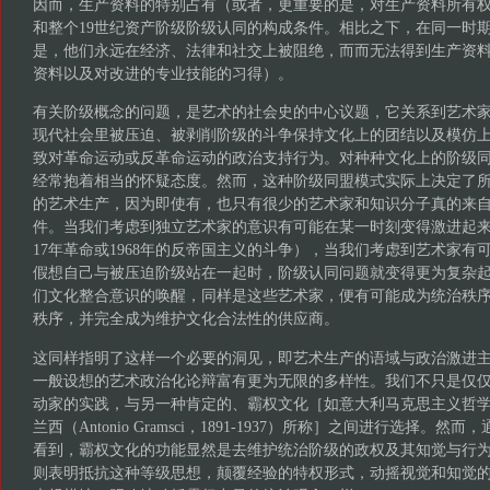
因而，生产资料的特别占有（或者，更重要的是，对生产资料所有权
和整个19世纪资产阶级阶级认同的构成条件。相比之下，在同一时
是，他们永远在经济、法律和社交上被阻绝，而而无法得到生产资
资料以及对改进的专业技能的习得）。
有关阶级概念的问题，是艺术的社会史的中心议题，它关系到艺术
现代社会里被压迫、被剥削阶级的斗争保持文化上的团结以及模仿
致对革命运动或反革命运动的政治支持行为。对种种文化上的阶级
经常抱着相当的怀疑态度。然而，这种阶级同盟模式实际上决定了
的艺术生产，因为即使有，也只有很少的艺术家和知识分子真的来
件。当我们考虑到独立艺术家的意识有可能在某一时刻变得激进起来时（
17年革命或1968年的反帝国主义的斗争），当我们考虑到艺术家有
假想自己与被压迫阶级站在一起时，阶级认同问题就变得更为复杂
们文化整合意识的唤醒，同样是这些艺术家，便有可能成为统治秩
秩序，并完全成为维护文化合法性的供应商。
这同样指明了这样一个必要的洞见，即艺术生产的语域与政治激进
一般设想的艺术政治化论辩富有更为无限的多样性。我们不只是仅
动家的实践，与另一种肯定的、霸权文化［如意大利马克思主义哲学
兰西（Antonio Gramsci，1891-1937）所称］之间进行选择。
看到，霸权文化的功能显然是去维护统治阶级的政权及其知觉与行
则表明抵抗这种等级思想，颠覆经验的特权形式，动摇视觉和知觉