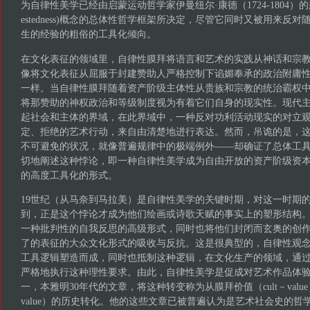
为自律性美学已经由启蒙运动哲学家伊曼纽尔·康德（1724-1804）的超然
estedness)概念的总体性哲学框架所决定，尽管它同时又被用来反
生的经验的粗俗的工具化倾向。
在文化表征的领域里，自律性膜拜将语言和艺术的实践从神话和宗
像将文化表征从屈服于封建赞助人严格控制下谄媚奉承的政治附庸
一样。当自律性膜拜随着资产阶级主体性从贵族和宗教的统治霸权
将那赞助的神权政治和等级制度视为有着它们自身的现实性。现代
起社会和主体的界域，在此界域中，一种反对功利活动现实的对立
定、拒绝的艺术行动，来自由清楚地进行表达。然而，吊诡的是，
不可避免的状况，就像普遍规律中的极端例外——却确证了总体工
切地阐述这种悖论，即一种自律性美学成为自由开放的资产阶级资
的高度工具化的形式。
19世纪（从马奈到马拉美）是自律性美学的关键时期，对这一时期
到，正是这个悖论才成为他们绘画或诗歌天赋的事实上的塑形结构
一种批判性的自我反思的高级形式，同时也将他们封闭而玄奥的创
了的表征的大众文化形式的吸收与反抗。这是很典型的，自律性观
工具逻辑塑造而成，同时也抵制这种逻辑，在文化生产的领域，通
严格地执行这种理性要求。由此，自律性美学是促成对艺术作品体
一，本雅明30年代的文章，将这种转变称为从膜拜价值（cult－value）到展
value）的历史转化。他的这些文章已被普遍认为是艺术社会史的哲