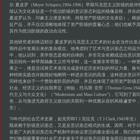
尔·夏皮罗（Meyer Schapiro,1904-1996）早期马克思主义阶
续认为文化表征是一个统治阶级的意识形态利益的镜像反映，并在
夏皮罗认为，印象主义便是有闲、持股资产阶级的文化表征）。根
征产品，并不仅仅清晰地体现了资产阶级的普遍心态；他们也赋予
其作为统治阶级的政治合法性。
其他研究者则将迈耶尔·夏皮罗的马克思主义艺术的社会史当作出发
期作品中发展出来的复杂观念。他考虑到了艺术与意识形态之间远
中，他认识到，美学形态是相对自律的，并非完全依赖或适合意识
随后转向一种早期抽象主义符号学时，这一发展非常明显）。一种
果之一，便是尝试将艺术表现当成是特定历史时刻的辩证力量。换
种特殊实践也许能很好地阐明一种进步意识的高涨，这种进步意识
同样也来自于一个赞助者阶层的内部，并且也体现了依照资产阶级
社会、经济正义的自我界定［例如，托马斯·克劳（Thomas Crow,1
代主义与大众文化》（“Modernism and Mass Culture”)，它
色，从与激进无政府主义政治的关联到一种优雅从容的风格遽变中
念］。
70年代的社会艺术史家，如克劳和T.J.克拉克（T.J.Clark,1945
既依赖于阶级意识形态，又是反意识形态模式的生成。因而，对于1
在更广大的意识形态生产机制中的命运变迁的最全面论述，我们仍然
世纪晚期最重要的社会艺术史家关于意识形态问题复杂而日益细腻