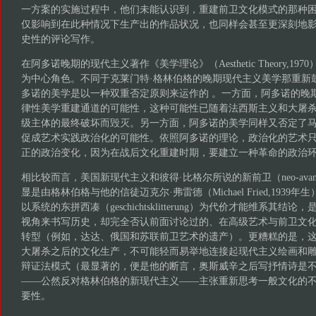
一方案的实施过程中，他们未能认识到，重建前卫文化模式的那种
仅影响到在此种情况下生产出的作品状况，也同样会甚至更深刻地
史性的评论写作。
在阿多诺晚期的现代主义著作《美学理论》（Aesthetic Theory,1
为中心角色。不同于克莱门特·格林伯格的晚期现代主义美学那重新
多诺的美学是以一种双重否定原则来运作的 。一方面，阿多诺的晚
律性美学重建通道的可能性，这种可能性已随着法西斯主义和大屠
级主体的最终破坏而毁灭。另一方面，阿多诺的美学同样又否定了
促成艺术实践政治化的可能性。依照阿多诺的理论，政治化的艺术
正的政治变化，因为在战后文化重建时期，要建立一种革命的政治
相比较而言，美国新现代主义和彼得·比格尔所说的新前卫（neo-avant
显是由格林伯格与他的信徒迈克尔·弗雷德（Michael Fried,193
以系统的东拼西凑（geschichtsklitterung）为代价才能维系其
视角来书写历史，却完全否认前面讨论过的、在高级艺术与前卫文
转型（例如，达达、俄国和苏联前卫艺术的遗产）。更糟糕的是，
大屠杀之后的文化生产，不可能轻而易举地连接起现代主义绘画和
辩证法模式（最显著的，便是他的断言，奥斯威辛之后写抒情诗是
——公然反对格林伯格的新现代主义——主张重新思考一般文化的
要性。