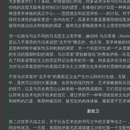
大多数著作打下了基础。即使据我们所知，阿多诺并没有与任何英
但他的反驳无疑将是对他们计划的谴责，非难他们的计划是一种将反升华（de
伸进美学体验的真正中心——思想观念和反思评价——的计划。对于
得对主体性的破坏更进一步内在化了；其基本方案是要摧毁错综复
摧毁对政治自决和抵制的渴望，最终完全受晚期资本主义需求控制
另一位相当与众不同的马克思主义美学家，赫伯特·马尔库塞（Herbert Marc
是以几乎迥异的方法来设想“去升华”概念的，他主张，美学体验的
是那种对暗中破坏性压抑机制的渴望，另一个则是对生成一个从需
的生活的预期时刻的渴望。马尔库塞“爱欲解放论”的弗洛伊德—马
在了阿多诺禁欲主义的否定辩证法美学的另一极，阿多诺并非没有
为对马尔库塞思想中的美国式享乐主义消费文化具有绝对震憾性的
不管马尔库塞对“去升华”的重新定义会产生什么样的衍生物，无疑
中，显然可以找到大量迹象。在所有的现代性中，艺术策略都拒斥
的技巧，以及与历史典范公认标准相一致的既成规则。它们否定任
以所有去技术化的手段来贬低它，通过求助于一种卑琐或低俗文化
和材料的凸显，将那种被压抑、被否定的肉体体验，重新置于艺术
新前卫
第二次世界大战之后，关于社会艺术史的书写之中的主要争论之一
同步性状况。一方面，美国批评家尤其渴望建立20世纪第一个支配