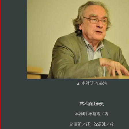
▲ 本雅明·布赫洛
艺术的社会史
本雅明·布赫洛／著
诸葛沂／译︱沈语冰／校