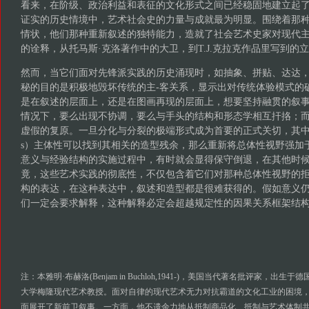
看来，在阶级、政治利益和表征的文化形式之间已经稳固地建立起
证实的历史情境中，艺术社会史的力量与成就最为明显。围绕着那
情状，他们那种重新叙述的独特能力，造就了社会艺术史家对现代
的诠释，从托马斯·克洛著作中的大卫，到T.J.克拉克作品里写到的
然而，当它们面对先锋派实践的历史涌现时，如抽象、拼贴、达达
秘的目的是积极地毁坏传统的主-客关系，显示出对传统体验模式的
是在叙述的层面上，还是在图画再现的层面上，想要坚持融贯的叙
情况下，要么出现不协调，要么与手头的结构和形态学相互扞挌；
虚假的复原。一旦分化与分裂的极端形式成为首要的正式关切，其中后资产阶
s）主体性可以找到其相关的造型残余，那么重新将总体性视野强加
意义与经验结构的实施过程中，有时就会显得保守倒退，在其他时
竟，这些艺术实践的彻底性，不仅包含着它们对那种总体性视野的
构的表达，在这种表达中，叙述和造型都是很难获得的。假如意义
们一定会要求解释，这种解释必定会超越规定性的因果关系框架结
注：本雅明·布赫洛(Benjam in Buchloh,1941-)，美国当代著名批评家，
大学梅隆现代艺术教授。面对自律的现代艺术无力对抗霸道的文化工业的困境，布
面展开了新前卫叙事。一方面，他不遗余力地从抵制商品化、抵制与艺术体制