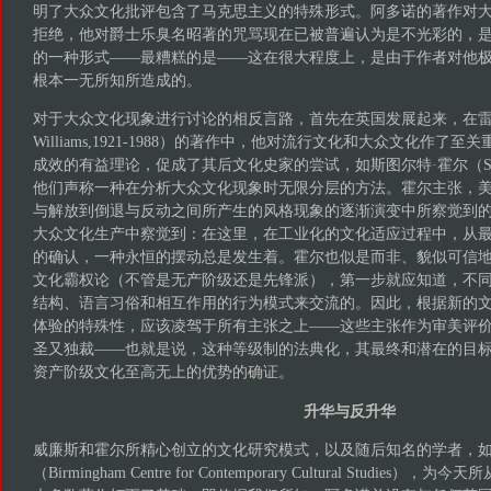
明了大众文化批评包含了马克思主义的特殊形式。阿多诺的著作对
拒绝，他对爵士乐臭名昭著的咒骂现在已被普遍认为是不光彩的，
的一种形式——最糟糕的是——这在很大程度上，是由于作者对他
根本一无所知所造成的。
对于大众文化现象进行讨论的相反言路，首先在英国发展起来，在雷蒙德
Williams,1921-1988）的著作中，他对流行文化和大众文化作
成效的有益理论，促成了其后文化史家的尝试，如斯图尔特·霍尔（Stuart
他们声称一种在分析大众文化现象时无限分层的方法。霍尔主张，
与解放到倒退与反动之间所产生的风格现象的逐渐演变中所察觉到
大众文化生产中察觉到：在这里，在工业化的文化适应过程中，从
的确认，一种永恒的摆动总是发生着。霍尔也似是而非、貌似可信
文化霸权论（不管是无产阶级还是先锋派），第一步就应知道，不
结构、语言习俗和相互作用的行为模式来交流的。因此，根据新的
体验的特殊性，应该凌驾于所有主张之上——这些主张作为审美评
圣又独裁——也就是说，这种等级制的法典化，其最终和潜在的目
资产阶级文化至高无上的优势的确证。
升华与反升华
威廉斯和霍尔所精心创立的文化研究模式，以及随后知名的学者，
（Birmingham Centre for Contemporary Cultural Studie