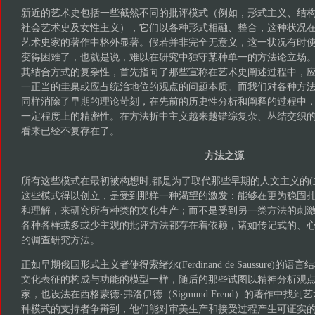
新近的艺术史包括一些截然不同的批评模式（例如，形式主义、结
社会艺术史及女性主义），它们以各种形式相融、整合，这种状况在
艺术史家的著作中格外显著。假若并非完全无意义，这一状况有时
变得困难了，也就是说，难以在研究中独守某种单一的方法论立场
其结合方式的复杂性，首先指向了那些宣称在艺术史阐述过程中，
一正当的圭臬或应占统治地位的观点的问题本质。而我们对各种方
同样消除了早期的理论苛刻，在先前的历史性分析和阐释的过程中
一定程度上的精密性。在方法折中主义越来越错综复杂、丛结交织
看来已经不复存在了。
方法之源
所有这些模式在最初被构想时,都是为了取代那些早期的人文主义的(
这些模式得以创立，是受到那样一种渴望的激发：能够在更为稳固
和理解，来研究所有种类的文化生产；而不是受到另一类方法的刺激
各种各样或多或少主观的批评方法都存在着依赖，诸如传记式的、
的调查研究方法。
正如早期俄国形式主义者使得索绪尔(Ferdinand de Saussure)
文化表征的构成与功能的模型一样，随后的那些试图以精神分析观
家，也设法在西格蒙德·弗洛伊德（Sigmund Freud）的著作中找
种模式的支持者争辩到，他们能对审美生产和接受过程产生可证实