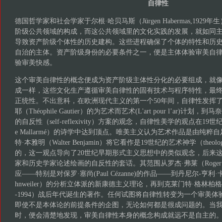
自律性
德国哲学家和社会学家于尔根·哈贝马斯（Jürgen Habermas,192
阶级公共领域的构成，而这公共领域里的文化实践的发展，就如同
导致资产阶级个体性的历史建构。这些进程确保了个体的特性和历
自治的主体。资产阶级身份的必要条件之一，便是主体体验审美自
验审美快感。
这个审美自律性的概念便成为资产阶级主体性分化的必要组成，就
成一样，这些文化生产遵循审美自律性的固有技术与程序特性，最
正统性。不出意科，在欧洲现代主义的第一个50年间，自律性发挥
耶（Théophile Gautier）的为艺术而艺术(L'art pour l’ar)计划
的自反性（self-reflexivity）方案的观念，自律性美学的观点在19世纪
e Mallarmé）的诗学中达到顶点。唯美主义认为艺术作品是由纯
特·本雅明（Walter Benjamin）将它看作是19世纪的艺术神学（theolo
的，这一观点导向了20世纪早期形式主义思想中的类似观念，后来
家和历史学家论述绘画的自反性的套话。其范围从罗杰·弗莱（Roger
应——特别是对保罗·塞尚(Paul Cézanne)的作品——到丹尼尔-亨利·卡恩维
hnweiler）的分析立体派的新康德主义理论，再到克莱门特·格林柏格（Clemen
-1994）战后年代诞生的著作。任何试图将自律性转变为一个审美
即使不是本体论的前提条件的企图，无论如何都是很成问题的。当
时，便会清楚地发现，审美自律性本身的概念构成就远不是自主的