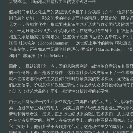
大规模地、明确地动摇霸权力量的统治观念一样。
假如我们承认文化生产的某些形式承担了中介功能（亦即，信息和
制信息的功能），那么艺术的社会史面对的问题，是最危险（即使
见之一：假如文化生产形式要使其审美判断形式与政治团结及阶级
么，一定只能举出很少几个英雄人物，在这些人物中身上，阶级意
相互关系是确实可以确定的。这些例子包括19世纪的古斯塔夫·库尔贝（Gust
诺雷·杜米埃尔（Honoré Daumier），20世纪上半叶的凯特·珂勒惠支(Käth
特菲尔德，还有如20世纪后半叶的玛莎·罗斯勒（Martha Rosle）、汉斯·
和阿兰·塞库拉（Allan Sekula）。
因此，一旦认识到这一点，即服从阶级利益与政治革命意识充其量
的一个例外，而不是必要条件，这就给社会艺术史家留下了一个艰
就不去考虑那种现代主义任何特殊时刻最真实的艺术实践，无视这
们缺乏信奉、阶级意识和政治正确性；要么承认众多其他标准(除了
也进入（对艺术品的）历史与批评性分析过程的必要性。
由于无产阶级唯一的生产资料就是他或她自己的劳动力，它可以像
卖，通过供给主体的劳动力，为实业资产阶级或股份企业生产出非
劳动和劳动者这一景况，正是19世纪以来的激进艺术家们，从古斯塔
产主义者所面对的。然而，在极大程度上，他们并不是在图像志（icono
它（实际上，他们几乎不表现异化劳动，这是现代主义的规则），
恒问题，即工业生产的劳动和文化生产的劳动是否可以、也应该联