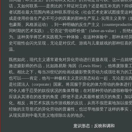
话，又如何联系——是类比的？辩证对立的？还是相互补充的？抑
者试图在最大范围内将这种联系理论化（社会艺术史家试图接受这
成是使用价值生产必不可少的因素的那种生产至上-实用主义美学（
包豪斯、风格派运动），到一种明确的反生产主义（counterproduct
同时期的艺术实践），它否定“劳动即价值”（labor-as-value）
为。这种美学将艺术实践视为一种体验，在这种体验中，那种未经
史可能性会闪光呈现，无论是对仪式、游戏与儿童嬉戏的那种狂喜
温。
既然如此，现代主义通常避免对异化劳动进行直接表现，这一点就
激进摄影师的作品，比如路易斯·海因（Lewis Hine），他将废除
机。相比之下，每当20世纪的绘画或摄影赞美劳动力或强壮有力的
也可以——肯定，他与一种极权主义意识形态站在一起，无论是法
是社团法人（corporate）国家。将屈服于异化的体力劳动的身体
对令人难于忍受的奴役状况的集体尊敬；在对那种劳动的虚假称颂
应该从其潜在的改变的角度（即使不是从其最终被消灭的角度）加
化。相反，将艺术实践当作游戏般的反抗，从而不假思索地加以接
经验的主导形式的异化劳动的普遍性，也过早地接受了这样的事实
从现实原则中毫无意义地排除出去的地步。
意识形态：反映和调和