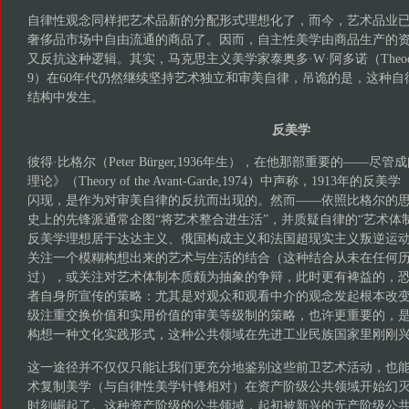
自律性观念同样把艺术品新的分配形式理想化了，而今，艺术品业
奢侈品市场中自由流通的商品了。因而，自主性美学由商品生产的
又反抗这种逻辑。其实，马克思主义美学家泰奥多·W·阿多诺（Theodor W. A
9）在60年代仍然继续坚持艺术独立和审美自律，吊诡的是，这种
结构中发生。
反美学
彼得·比格尔（Peter Bürger,1936年生），在他那部重要的——
理论》（Theory of the Avant-Garde,1974）中声称，1913年的反美学（
闪现，是作为对审美自律的反抗而出现的。然而——依照比格尔的
史上的先锋派通常企图“将艺术整合进生活”，并质疑自律的“艺术体
反美学理想居于达达主义、俄国构成主义和法国超现实主义叛逆运
关注一个模糊构想出来的艺术与生活的结合（这种结合从未在任何
过），或关注对艺术体制本质颇为抽象的争辩，此时更有裨益的，
者自身所宣传的策略：尤其是对观众和观看中介的观念发起根本改
级注重交换价值和实用价值的审美等级制的策略，也许更重要的，
构想一种文化实践形式，这种公共领域在先进工业民族国家里刚刚
这一途径并不仅仅只能让我们更充分地鉴别这些前卫艺术活动，也
术复制美学（与自律性美学针锋相对）在资产阶级公共领域开始幻灭
时刻崛起了。这种资产阶级的公共领域，起初被新兴的无产阶级公