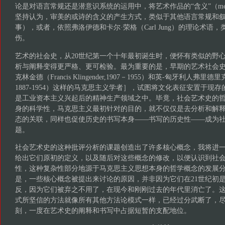
论是对语言常规还是潜意识系统的运用中，将艺术作品的“含义”（mea
坚持认为，审美的或诗的含义的产生方式，类似于其他语言常规和
事），或者，依照弗洛伊德和卡尔·荣格（Carl Jung）的理论术语
伤。
艺术的社会史，从20世纪第一个十年最初诞生时，便怀有类似的野
析与阐释变得更严格、更可检验。最为重要的是，早期的艺术社会史
克林金德（Francis Klingender,1907－1955）和英-匈牙利人弗里德里克·安
1887-1954）这样的马克思主义学者］，试图将文化表征安置于现
是工业资本主义兴起后的精神生产领域之中。毕竟，社会艺术史的
身的科学性，马克思主义最初针对的目的，就不仅仅是去分析和解
态的关联，同样也促使历史的书写本身——书写的历史性——成为
题。
社会艺术史的这种批评分析的课题创造出了许多核心概念，我将进
给出它们原初的定义，以及随后对这些概念的修改，以便认识到社
性，这种复杂性部分地源于马克思主义思想本身的哲学概念的发展
是，一些核心概念被提出来讨论的原因，并非因为它们在21世纪初
反，因为它们被弃之不用了，在现今和刚刚过去的年代里消亡了。
式所坚信的方法就像所有其他方法论模式一样，已经过分武断了，尽
刻，一度在艺术史的阐释和书写中占据短暂的支配地位。