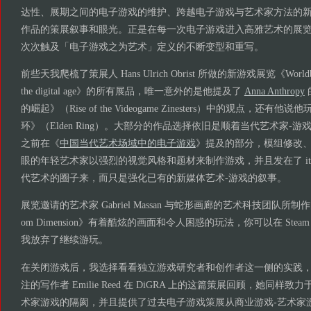
达性、展期之间的电子游戏的维护、跨越电子游戏与艺术家方法的
作品的策展叙事和眼光。正是在每一次电子游戏进入高雅艺术的展
次次触及「电子游戏之为艺术」定义的不断变型和重写。
前些天我爬梳了策展人 Hans Ulrich Obrist 所做的新游戏展览《Worldbuilding
the digital age》的所有展品，唯一意外的是他提及了
Anna Anthropy
的崛起》（Rise of the Videogame Zinesters）中的观点，
环》（Elden Ring）。大部分的作品选择依旧是顺着当代艺术家-
之前在《
中国当代艺术场域中的电子游戏
》提及的部分，模组修改
眼的年轻艺术家以强烈的视觉风格和题材来制作游戏，并且发在了 it
代艺术的圈子来，而只是强化已有的新媒体艺术-游戏的叙事。
展览邀请的艺术家 Gabriel Massan 与蛇形画廊的艺术科技团队所制作的《Thir
om Dimension》有着酷炫的画面和令人困惑的玩法，你可以在 Ste
我放弃了继续游玩。
在关闭游戏后，我选择看看独立游戏研究者和创作者这一侧的实践
注的写作者 Emilie Reed 在 DiGRA 上的这篇策展回顾，她同
术家游戏的隔阂，并且提供了过去电子游戏策展从商业游戏-艺术家