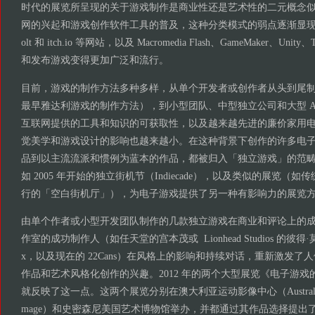
时代的展览所呈现的关于游戏制作是商业性还是艺术性的二元概念
网的兴起和游戏创作软件工具的普及，这种分类模式的弱点逐渐显现出来 Ne
olt 和 itch.io 等网站，以及 Macromedia Flash、GameMaker、Un
和发布游戏变得更加广泛和流行。
目前，游戏的制作方法多种多样，从单个开发者或创作者从头到尾
最早雅达利游戏的制作方法），到小型团队、中型独立公司和大型 A
互联网提供的工具和知识的可获取性，以及越来越先进的廉价家用
觉美学和游戏设计的影响也越来越小。在这种背景下创作的许多电
品到以主流流派和惯例为蓝本的作品，都被归入「独立游戏」的范
如 2005 年开始的独立街机节（Indiecade），以及类似的展览（如传
行的「空白街机厅」），为电子游戏提供了另一种有影响力的展览
由单个作者或小型开发团队制作的几款独立游戏在商业和评论上的
作室的成功制作人（如任天堂的宫本茂或 Lionhead Studios 的彼得·莫利纽
x，以及现在的 22Cans）在风格上的影响和持续对话，重新激发了
作品和艺术风格化创作的兴趣。2012 年的两个大型展览《电子游戏
就反映了这一点。这两个展览分别在澳大利亚运动影像中心（Australian Centre
mage）和史密森尼美国艺术博物馆举办，并都通过其作品选择提出