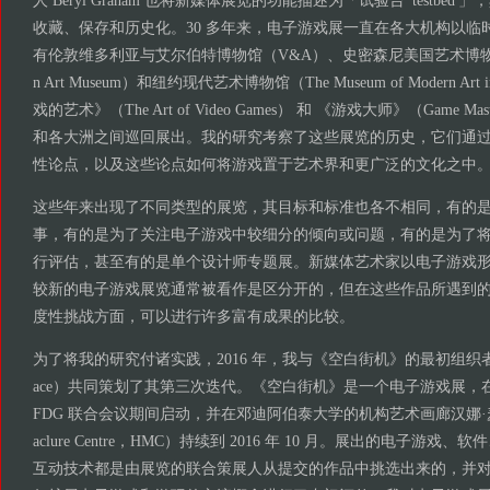
人 Beryl Graham 也将新媒体展览的功能描述为「试验台 'testbe
收藏、保存和历史化。30 多年来，电子游戏展一直在各大机构以临
有伦敦维多利亚与艾尔伯特博物馆（V&A）、史密森尼美国艺术博物馆（Smith
n Art Museum）和纽约现代艺术博物馆（The Museum of Modern Art
戏的艺术》（The Art of Video Games） 和 《游戏大师》（Game 
和各大洲之间巡回展出。我的研究考察了这些展览的历史，它们通
性论点，以及这些论点如何将游戏置于艺术界和更广泛的文化之中
这些年来出现了不同类型的展览，其目标和标准也各不相同，有的
事，有的是为了关注电子游戏中较细分的倾向或问题，有的是为了
行评估，甚至有的是单个设计师专题展。新媒体艺术家以电子游戏
较新的电子游戏展览通常被看作是区分开的，但在这些作品所遇到
度性挑战方面，可以进行许多富有成果的比较。
为了将我的研究付诸实践，2016 年，我与《空白街机》的最初组织者林赛·
ace）共同策划了其第三次迭代。《空白街机》是一个电子游戏展，在 2016
FDG 联合会议期间启动，并在邓迪阿伯泰大学的机构艺术画廊汉娜·麦克
aclure Centre，HMC）持续到 2016 年 10 月。展出的电子游
互动技术都是由展览的联合策展人从提交的作品中挑选出来的，并