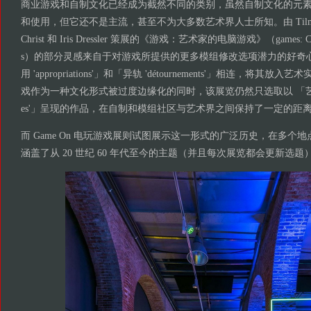
商业游戏和自制文化已经成为截然不同的类别，虽然自制文化的元
和使用，但它还不是主流，甚至不为大多数艺术界人士所知。由 Tilman Bau
Christ 和 Iris Dressler 策展的《游戏：艺术家的电脑游戏》（games: Compu
s）的部分灵感来自于对游戏所提供的更多模组修改选项潜力的好奇
用 'appropriations'」和「异轨 'détournements'」相连，将
戏作为一种文化形式被过度边缘化的同时，该展览仍然只选取以 「艺术家方法 'a
es'」呈现的作品，在自制和模组社区与艺术界之间保持了一定的距
而 Game On 电玩游戏展则试图展示这一形式的广泛历史，在多个地点
涵盖了从 20 世纪 60 年代至今的主题（并且每次展览都会更新选题