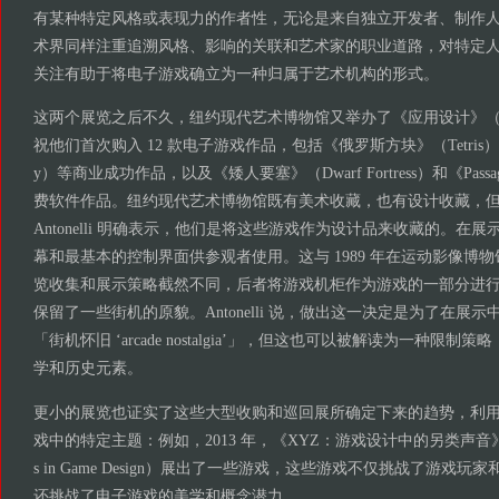
有某种特定风格或表现力的作者性，无论是来自独立开发者、制作
术界同样注重追溯风格、影响的关联和艺术家的职业道路，对特定
关注有助于将电子游戏确立为一种归属于艺术机构的形式。
这两个展览之后不久，纽约现代艺术博物馆又举办了《应用设计》（Appli
祝他们首次购入 12 款电子游戏作品，包括《俄罗斯方块》（Tetris）
y）等商业成功作品，以及《矮人要塞》（Dwarf Fortress）和《Pa
费软件作品。纽约现代艺术博物馆既有美术收藏，也有设计收藏，但此次
Antonelli 明确表示，他们是将这些游戏作为设计品来收藏的。在
幕和最基本的控制界面供参观者使用。这与 1989 年在运动影像博
览收集和展示策略截然不同，后者将游戏机柜作为游戏的一部分进
保留了一些街机的原貌。Antonelli 说，做出这一决定是为了在展
「街机怀旧 ‘arcade nostalgia’」，但这也可以被解读为一种限
学和历史元素。
更小的展览也证实了这些大型收购和巡回展所确定下来的趋势，利
戏中的特定主题：例如，2013 年，《XYZ：游戏设计中的另类声音》（XYZ: A
s in Game Design）展出了一些游戏，这些游戏不仅挑战了游戏
还挑战了电子游戏的美学和概念潜力。