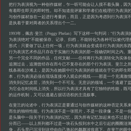
把行为表演视为一种创作媒材，乍一听可能会让人摸不着头脑，因
有着即生即灭的即时性。却不知道批评家和学者们在梳理行为表演
与创作媒材放在一起进行考量的，而且，正是因为考虑到行为表演
是执着于要对两者的关系理出个一二。
1993年，佩吉·斐兰（Peggy Phelan）写下这样一句判词：“行为
为表演绝对“不能被保存、记录、归档，不能转化为各种可以被代理
形式：只要做了以上任何一项，行为表演就会变成非行为表演的东西”
行为表演艺术作品只存在于实施行为表演的那一段确切时间之内。
另一个完全不同的作品，任何文献——任何将行为表演转化为实体
追溯过去，追溯曾经存在而今已不复存在的那个行为表演。斐兰之
线条画在沙滩上，是因为在她眼中行为表演的价值就在于它的即生即
本，行为表演必须在现场直接冲入观众的视线——那是一个充满激
消失到记忆皮层，消失到一个不可见、无意识的领域，一个逃避了监管
为它会在时间线上消失，所以行为表演才具有了它独特的性能，既
的运作机制，又可以逃避占据话语权的主流叙事。
在斐兰的论述中，行为表演正是要通过与创作媒材的这种否定关系
而生的独特性能。行为表演不是一张照片，不是一段录像，不是一
是头脑中一段关于行为表演的记忆，因为所有记忆加起来也不过是
分而已——以上所列都不过是一块石头投到水中之后引起的圈圈涟
身，石头早已沉没到这些由自己激起的粼粼波痕底下。在斐兰的眼