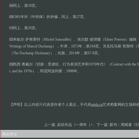
⑼同上，第18页。
⑽1981年对《中间体》的补编，同上，第27页。
⑾同上，第20页。
⑿米歇尔·萨努莱特（Michel Sanouillet）、埃尔默·彼得隆（Elmer Peteron
Writings of Marcel Duchamp），牛津，1973年，第194页。另见托马斯·哲斯特（
（The Duchamp Dictionary），伦敦，2014年，第97-8页。
⒀凯西·奥戴尔《切肤：受虐狂、行为表演艺术和1970年代》（Contract with the Skin: Mas
t, and the 1970s），明尼阿波利斯，1998年。
【声明】以上内容只代表原作者个人观点，不代表
artda.cn
艺术档案网的立场和
上一篇:
炭叹作品《一周年（+..
下一篇:
新书︱周斌著《行
网友评论