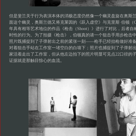
但是斐兰关于行为表演本体的消极态度仍然像一个幽灵盘旋在奥斯
面这个幽灵，奥斯兰德又将克莱因的《跃入虚空》与克里斯·伯顿（Chris 
年具有相等艺术地位的作品《枪击（Shoot）》进行了对比，后者
时性的行为。为了拍摄《枪击》，伯顿真的请一个狙击手用步枪击
照片既捕捉到了子弹射出之前的紧张一刻——枪手已经抬枪做好准
对着狙击手站在工作室一堵空白的白墙下；照片也捕捉到了子弹射
家活着走出了工作室，但从他左边拍下的照片明显可见点22口径的
证据就是那触目惊心的血流。