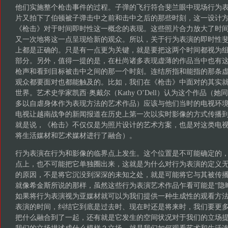
他们实施整个枪击事件的过程。子弹的飞行符合斐兰眼中现场行为
片又拍下了伯顿被子弹击中之前和击中之后的那些时刻，这一设计
《枪击》对于时间即时性这一概念的表现。这些照片合力放大了时
又一次地将这一点呈现给新的观众。所以，关于行为表演的即时性
上都是正确的。只是有一点更为关键，就是要把这两个时间都视为
部分。另外，值得一提的是，在杜尚诸多表现虚薄的作品当中也有
枪声和看到目标被击中之间的那一个时刻。连结所指和能指的那条
观众都要面对也都能触及的。比如，我们在《枪击》中面对的其实
世界。艺术史学家凯西·奥戴尔（Kathy O’Dell）认为这个作品（她
多以自虐身体作为表现方法的艺术作品）应该与他们当时的电视环
电视让越南战争的新闻报道在历史上第一次以实时影像的方式传播到美
就是说，《枪击》不仅仅是为照片设计的艺术方案，也是对这类电
将生活媒材和艺术媒材进行了融合）。
行为表演在行为和影像的临界点上发生。这个位置是不可能确定的
点上，也不可能把它单独圈出来，这就是为什么对行为表演的定义
的原因，不是将它沉没到深深的未知之处，就是可能将它与其被传
就像希金斯所说的那样，虽然这些行为表演艺术作品乍看可能是“隐
如果将行为表演视为亚媒材就可以为我们提供一种生成性的观看方
表演的时间，纠结它到底是过去时、现在时还是将来时，我们要更
把什么融合到了一起，还有就是它发生的空间状况对于我们的立场