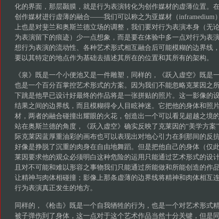
化的界面，那层颞膜，就是行为表演转化为创作媒材的虚薄位置。
创作媒材进行虚薄的融合——我们可以称之为亚媒材（inframediu
上也是对斐兰和奥斯兰德立场的调整，我们要对行为表演本身（无
为表演留下的痕迹）少一点想象，而是要在体验中多一点对行为表
想行为表演的流动性、各种艺术形式相互融合后可能模糊的边界线
要以其特定的地点作为基础去描述其所在的位置和其所有的架构。
《泉》既是一个小便池又是一件雕塑，同样的，《跃入虚空》既是
也是一个百分百掌控艺术形式的方案。因为我们不能忽略克莱因之
下跳是他早已设计好最终的作品将是一张拼贴的照片。这一影像的
结果之间的边界线，而且模糊得令人目眩神迷。它把他的身体和照
材，两者的融合碰撞出耀眼的火花，创造出一个可以看见超越之境
站在奥斯兰德的角度，《跃入虚空》确实反映了克莱因的“美学方案
际克莱因蓝厚重油彩的画布也可以表现出对地心引力在刹那间的反
好像是挣脱了沉重的肉身在自由地舞蹈。但是把他自己的身体（仅
莱因要求他的观众必须明白这种危险的运用只能通过艺术形式的设
且对不可能和难以形容之事物我们只能通过所能做和所能创造的作
让精神与肉体相碰撞；影像上那条虚薄的边界线将精神和肉体相互
行为表演真正发生的地方。
同样的，《枪击》既是一个自我牺牲的行为，也是一个对艺术形式
被子弹伤到了身体，这一点对于这个艺术作品当然十分关键，但是