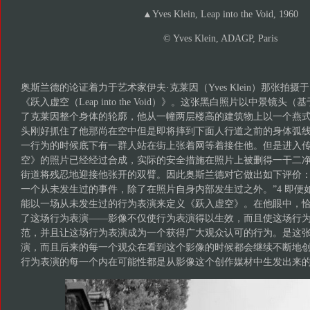
▲Yves Klein, Leap into the Void, 1960
© Yves Klein, ADAGP, Paris
奥斯兰德的论证着力于艺术家伊夫·克莱因（Yves Klein）那张拍摄于
《跃入虚空（Leap into the Void）》。这张黑白照片以中景镜
了克莱因整个身体的轮廓，他从一幢两层楼高的建筑物上以一个燕
头刚好抓住了他那尚在空中但是即将摔到下面人行道之前的身体弧
一行为的时候底下有一群人站在街上张着网等着接住他。但是进入
空》的照片已经经过合成，实际的安全措施在照片上被删得一干二
街道将残忍地迎接他张开的双臂。因此奥斯兰德对它做出如下评价：
一个从未发生过的事件，除了在照片自身内部发生过之外。”4 即便
能以一场从未发生过的行为表演来定义《跃入虚空》。在他眼中，
了这场行为表演——影像不仅使行为表演得以生效，而且使这场行
范，并且让这场行为表演成为一个获得广大观众认可的行为。是这
演，而且后来的每一个观众在看到这个影像的时候都会继续不断地
行为表演的每一个内在可能性都是从影像这个创作媒材中生发出来