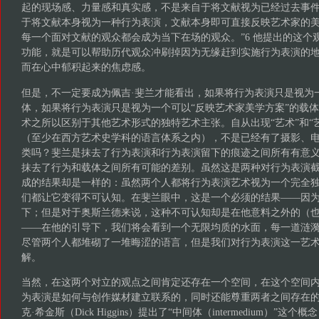
起的现场感、力量感和真实感，不是来自于将文献视为已经过去事
于将文献本身视为一种行为表演，文献本身即可直接反映艺术家的
每一个面对文献的观众都会成为当下在场的观众。”6 他提出的这个
功能，就是可以帮助历代观众冲刷掉因为无缘赶到实施行为表演的
而在心中郁积起来的焦虑感。
但是，不一定要成为佩吉·斐兰才能看出，如果将行为表演只是视为
体，如果将行为表演只是视为一个可以“反映艺术家美学方案”的载
术之所以区别于其他艺术形式的独特艺术主张。自从出现“艺术”和“
（至少在西方艺术史学科的语言体系之内），不是已经有了摄影、
类吗？斐兰是抹去了行为表演和行为表演留下的痕迹之间所有有意
抹去了行为和载体之间所有可能的差别。虽然这是两种对行为表演
成的结果却是一样的：虽然两个人都将行为表演艺术视为一个完全
们都让它变得不可认知。在斐兰眼中，这是一个必须的结果——因
下；但是对于奥斯兰德来说，这种不可认知却是在他意料之外的（
——在他的引导下，我们将会看到一个无限均质的水面，每一道涟
尽管两个人都堆砌了一堆晦涩的语言，但是我们对行为表演这一艺
解。
当然，在这两个对立的观点之间肯定还存在一个空间，在这个空间
为表演是如何与创作媒材建立联系的，同时还能尊重两者之间存在的差
克·希金斯（Dick Higgins）提出了“中间体（intermedium）”