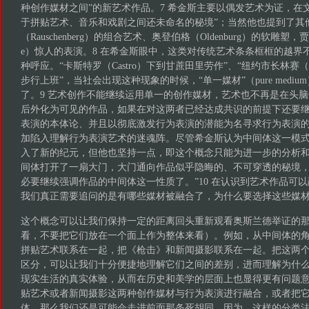
种创作媒材之间”的新艺术作品。7 希金斯主要以偶发艺术为证，在
于拼贴艺术、音乐和戏剧之间还未命名的秘境”；当然他也提到了其
（Rauschenberg）的组合艺术、奥登伯格（Oldenburg）的软雕塑，贾德
e）惊人的表演。8 在希金斯眼中，这类对传统艺术条条框框的越界
种呼应。“卡斯特罗（Castro）下到甘蔗田里劳作”、“纽约市长林赛（L
步行上班”，当社会出现这种现象的时候，“单一媒材”（pure medi
了。9 艺术创作不能继续运用单一的创作媒材，艺术也不再是在头
后外化为可见的作品，如果在对这两者已经达成共识的前提下还要
表演的本体论、并且以彻底激发行为表演的潜能为名寻求行为表演
加陷入理解行为表演艺术的迷魂阵。尽管希金斯认为中间体这一模
入了新的纪元，但他也坚持一点，即这个概念只能为进一步的分析和
间体打开了一扇大门，大门通向作品似乎隐晦的、不可穿透的秘境
必要继续强调作品的中间体这一性质了。”10 在认识到艺术作品可
我们真正需要追问的是有哪些媒材被融合了，为什么要选择这些媒
这个概念可以让我们保持一定的距离回头重新观看奥斯兰德举证的
看，不要把它们放在一个面上作为整体来看）。例如，从中间体的
拼贴艺术联系在一起，把《枪击》和新闻摄影联系在一起。把这两
区分，可以让我们十分便捷地理解它们之间的差别，进而理解为什
现实生活的真实体验，从而在历史和美学的层面上也显得更有问题
贴艺术或者新闻摄影这两种创作媒材与行为表演进行融合，或者把
体，那么我们还是可能会走进前面那条死胡同。因为，这样的分类