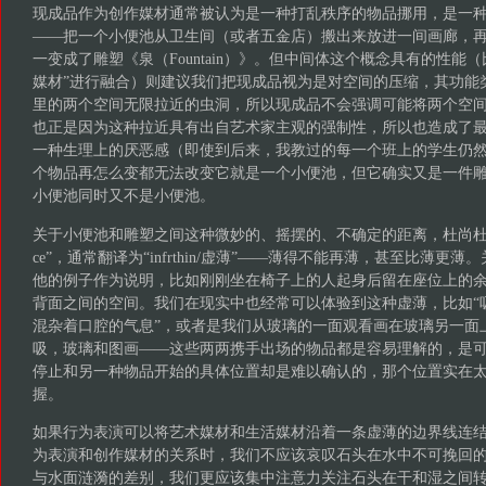
现成品作为创作媒材通常被认为是一种打乱秩序的物品挪用，是一
——把一个小便池从卫生间（或者五金店）搬出来放进一间画廊，
一变成了雕塑《泉（Fountain）》。但中间体这个概念具有的性能（
媒材”进行融合）则建议我们把现成品视为是对空间的压缩，其功能
里的两个空间无限拉近的虫洞，所以现成品不会强调可能将两个空
也正是因为这种拉近具有出自艺术家主观的强制性，所以也造成了
一种生理上的厌恶感（即使到后来，我教过的每一个班上的学生仍
个物品再怎么变都无法改变它就是一个小便池，但它确实又是一件
小便池同时又不是小便池。
关于小便池和雕塑之间这种微妙的、摇摆的、不确定的距离，杜尚杜撰了一
ce”，通常翻译为“infrthin/虚薄”——薄得不能再薄，甚至比薄更
他的例子作为说明，比如刚刚坐在椅子上的人起身后留在座位上的
背面之间的空间。我们在现实中也经常可以体验到这种虚薄，比如“
混杂着口腔的气息”，或者是我们从玻璃的一面观看画在玻璃另一面上
吸，玻璃和图画——这些两两携手出场的物品都是容易理解的，是
停止和另一种物品开始的具体位置却是难以确认的，那个位置实在
握。
如果行为表演可以将艺术媒材和生活媒材沿着一条虚薄的边界线连
为表演和创作媒材的关系时，我们不应该哀叹石头在水中不可挽回
与水面涟漪的差别，我们更应该集中注意力关注石头在干和湿之间