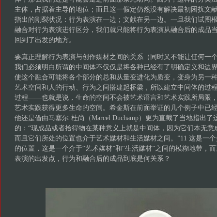
主体，占据着主导的地位；而且这一假定仍然没有解决最初困扰文
指出的割裂状况：行为表演在一边；文献在另一边。一旦我们试图
融合对行为表演进行区分，我们就只能将行为表演从融合后的成品
回到了出发的地方。
要真正理解行为表演与创作媒材之间的关系（同时又不能让任何一
我们必须明白所谓的中间体不仅仅是将各种已经有了明确定义和边
使这个融合可能将各个部分的总和从量变进化为质变，变身为另一
艺术空间和人的行动、行为之间搭建起桥梁，所以建立中间体的过
过程——也就是说，生命的空间不会被艺术语言和艺术实践所局限
艺术实践获得更多生命的空间。希金斯在前面举证的几个例子中已
他还是借由马塞尔·杜尚（Marcel Duchamp）更为直截了当地指
的：“现成品或者拾得物在某种意义上就是中间体，因为它们本无意
而且它们所处的位置也介于艺术媒材和生活媒材之间。”11 这是一
的位置，这是一个介于“艺术媒材”和“生活媒材”之间的模糊地带，
表演的出发点，行为和融合后的成品到底是何关系？