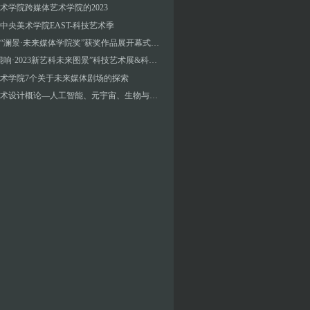
术学院跨媒体艺术学院的2023
中央美术学院EAST-科技艺术季
第三届“澜景·未来媒体学院奖”获奖作品展开幕式暨颁奖典礼
“数字混响·2023新艺科未来图景”科技艺术展&科技艺术教育论坛
术学院7个关于未来媒体剧场的探索
未来艺术设计概论—人工智能、元宇宙、生物与太空艺术（二）