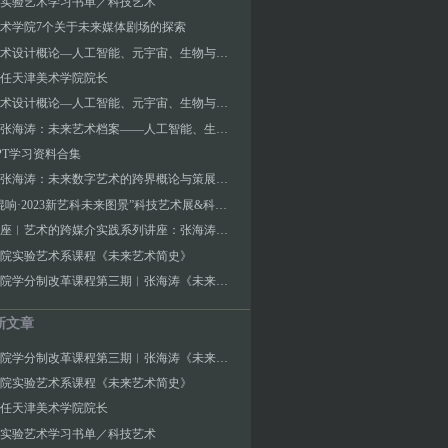
实验艺术学习书单／科技艺术
术学院7个关于未来媒体剧场的探索
未来艺术设计概论—人工智能、元宇宙、生物与太空艺术（二）
任天津美术学院院长
未来艺术设计概论—人工智能、元宇宙、生物与太空艺术（一）
讲座︱张海涛：未来艺术档案——人工智能、生物、元宇宙与太空艺术简史
GPT学习资料合集
讲座︱张海涛：未来数字艺术的跨界概论与策展实践范式
“数字混响·2023新艺科未来图景”科技艺术展&科技艺术教育论坛
川美讲座︱艺术的跨媒介实践系列讲座：张海涛／未来艺术学与未来世生存档案
院实验艺术系课程《未来艺术简史》
湖北美院学分制改革课程第三期︱张海涛《未来科技艺术设计与实践》
新文章
湖北美院学分制改革课程第三期︱张海涛《未来科技艺术设计与实践》
院实验艺术系课程《未来艺术简史》
任天津美术学院院长
实验艺术学习书单／科技艺术