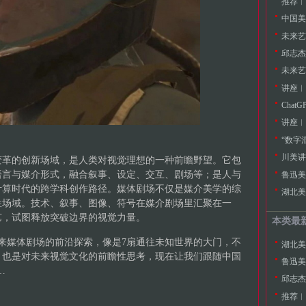
推荐︱
中国美
邱志杰
Chat
变革的创新场域，是人类对视觉理想的一种前瞻野望。它包
语言与媒介形式，融合叙事、设定、交互、剧场等；是人与
鲁迅美
计算时代的跨学科创作路径。媒体剧场不仅是媒介美学的综
性场域。技术、叙事、图像、符号在媒介剧场里汇聚在一
艺，试图释放突破边界的视觉力量。
本类最
来媒体剧场的前沿探索，像是7扇通往未知世界的大门，不
，也是对未来视觉文化的前瞻性思考，现在让我们跟随中国
鲁迅美
…
邱志杰
推荐︱