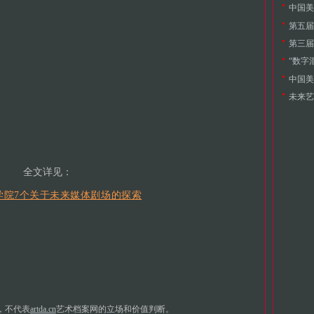
中国美
第五届
中国美
全文详见
：
学院7个关于未来媒体剧场的探索
，不代表
artda.cn
艺术档案网的立场和价值判断。