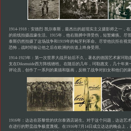
1914-1918：安德烈·凯尔泰斯，最杰出的超现实主义摄影师之一，
的前线拍摄战壕生活。1915年，他右胳膊中弹受伤，短暂瘫痪。尽
泰斯仍然拍摄了这场战争和1919年的匈牙利革命。尽管他抗拒在视
恐怖，战时经验让他之后在欧洲的街道上终身受用。
1914-1923年：第一次世界大战开始后不久，著名的德国艺术家珂
支在Diksmuide西方阵线牺牲。在随后的几年，珂勒惠支，几十年
评论员，创作了一系列的素描和版画，反映了战争对妇女和他们的
1916年：达达在苏黎世的伏尔泰酒店诞生。对于这个问题，达达艺
在进行的野蛮战争极度蔑视。在1916年7月14日成立达达的晚会上