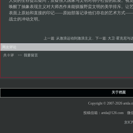
人类的生存提出疑问，质疑强大国家与文明对弱小社会的欺凌。视
唤醒了抽象表现主义对大师杰作未能驯服野蛮文明的美学排斥。让
表面上原始和直接的印记——原始部落记录他们存在的艺术方式—
战士的冲动文明。
上一篇:
从激浪运动到激浪主义..
下一篇:
大卫·霍克尼与达
网友评论
共 0 评
>>
我要留言
关于档案
Copyright © 2007-2026 art
投稿信箱：artda@126.com 微信
京ICP