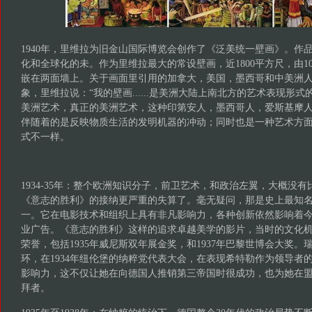
1940年，里维拉为旧金山国际博览会创作了《泛美统一壁画》。作
化和全球化的未。作为里维拉最大的常设壁画，近1800平方尺，由1
嵌在两面墙上。关于画面里引用的加拿大，美国，墨西哥和中美洲
象，里维拉说：“我的壁画......是美洲大陆上南北方的艺术表现形
美洲艺术，真正的美洲艺术，这种印第安人，墨西哥人，爱斯基摩
伴随着的是反映物质生活的发明机器的冲动；同时也是一种艺术方
式不一样。
1934-35年：整个欧洲知识分子，前卫艺术，和政治左翼，大概没有
《意志的胜利》的接纳更严重的失算了。毫无疑问，那是史上最知
一。它在电影技术和组织上具有非凡影响力，各种创新依然影响着
业广告。《意志的胜利》这样的追求卓越美学的影片，当时的文化
荣誉，包括1935年威尼斯双年展金奖，和1937年巴黎世博会大奖
环，在1934年纽伦堡的纳粹党代表大会，在表现希特勒作为领导者
影响力，这不仅让她在向德国人推销第三帝国时很成功，也为她在
拜者。