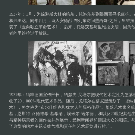
1937年：1月，为躲避斯大林的暗杀，托洛茨基到墨西哥寻求庇护
和弗里达。同年四月，诗人安德烈·布列东访问墨西哥·之后，里维
表了《走向独立革命艺术》。后来，托洛茨基与里维拉决裂，因为
者的里维拉过于放纵。
1937年：纳粹德国宣传部长，约瑟夫·戈培尔把现代艺术定性为堕
收了20，000件现代艺术作品。随后，戈培尔在慕尼黑策划了一场
术》，将之称为“布尔什维克和犹太人的腐朽作品”。堕落艺术家名
基，恩斯特·路德维希·基希纳，埃米尔·诺尔德，和以及20世纪其他
与精神病患者的画作被并列展示，受到新闻界和德国大众的嘲笑。
了典型的纳粹主题英雄气概和责任的艺术展览进行推广。