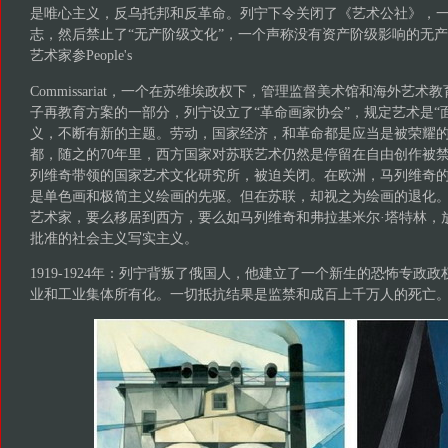
是唯心主义，反乌托邦和反革命。列宁下令关闭了《艺术公社》，
志，然后禁止了“无产阶级文化”，一个声称没有资产阶级影响的无
艺术家参People's
Commissariat，一个在苏维埃政权下，管理监督美术馆和海外艺
子再教育方案的一部分，列宁设立了“革命画​​家协会”，规定艺术是
义，不断有新的主题。劳动，国家经济，和革命都是应当是被荣耀的
都，随之的70年里，西方国家对苏联艺术仍然是停留在自由创作被禁止
列维奇带领的国家艺术文化研究所，被迫关闭。在欧洲，马列维奇
是单色画和极简主义绘画的先驱。但在苏联，却视之为绘画的退化
艺术家，要么移居到西方，要么如马列维奇和弗拉基米尔·塔特林，
批准的社会主义写实主义。
1919-1924年：列宁背叛了俄国人，他建立了一个新生的恐怖专政
业和工业集体所有化。一切抵抗结果是监禁和成百上千万人的死亡