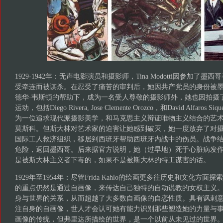
1929-1942年：无声电影演员和摄影师，Tina Modotti因参加了
受牵连而被谋杀。在忍受了痛苦的审判后，她因共产党员的身份被
德华·韦斯顿的帮助下，成为一名受人尊敬的摄影师外，她也因拍摄
运动，包括Diego Rivera, Jose Clemente Orozco，和David Alfaro
为一位追求现代派摄影美学，和马克思主义辩证唯物主义结合的艺术家，Ti
莫斯科。但斯大林对艺术家的迫害让她感到破灭，她一度放弃了对
国际工人救济组织，移居到西班牙帮助西班牙内战中的伤员。战争结束后，T
危险，返回墨西哥。后来据官方说明，她（过早地）死于心脏病发
是被斯大林主义者下毒的，如果不是被斯大林的特工谋害的话。
1929年至1954年：尽管Frida Kahlo的绘画更多往历史和文化方
的重点仍然是通过自画像，来传达自己独特的自动说教的女权主义
身与世界的关系，从而超越了大多数自画像的自恋性质。具有讽刺意
注自身的自画像，世人才会认可她有能力识别那些塑造她的力量与
画像的传统，但弗里达所描绘的世界，是一个以前从未见过的世界