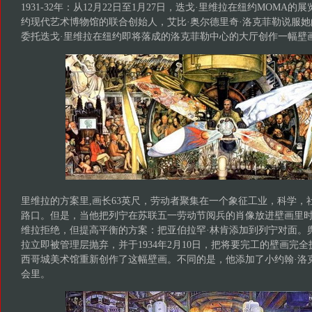
1931-32年：从12月22日至1月27日，迭戈·里维拉在纽约MOMA
约现代艺术博物馆的联合创始人，艾比·奥尔德里奇·洛克菲勒说服她
委托迭戈·里维拉在纽约即将落成的洛克菲勒中心的大厅创作一幅
里维拉的方案里,画长63英尺，劳动者聚集在一个象征工业，科学，
路口。但是，当他把列宁在苏联五一劳动节阅兵的肖像放进壁画里
维拉拒绝，但提高平衡的方案：把亚伯拉罕·林肯添加到列宁对面。
拉立即被管理层抛弃，并于1934年2月10日，把将要完工的壁画完
西哥城美术馆重新创作了这幅壁画。不同的是，他添加了小约翰·洛
会里。