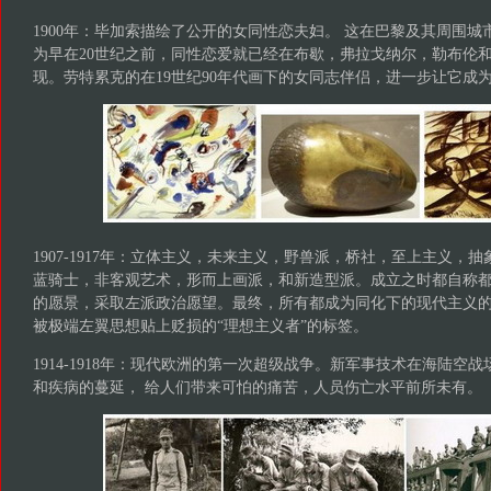
1900年：毕加索描绘了公开的女同性恋夫妇。 这在巴黎及其周围
为早在20世纪之前，同性恋爱就已经在布歇，弗拉戈纳尔，勒布伦
现。劳特累克的在19世纪90年代画下的女同志伴侣，进一步让它成
1907-1917年：立体主义，未来主义，野兽派，桥社，至上主义，
蓝骑士，非客观艺术，形而上画派，和新造型派。成立之时都自称
的愿景，采取左派政治愿望。最终，所有都成为同化下的现代主义
被极端左翼思想贴上贬损的“理想主义者”的标签。
1914-1918年：现代欧洲的第一次超级战争。新军事技术在海陆空
和疾病的蔓延， 给人们带来可怕的痛苦，人员伤亡水平前所未有。