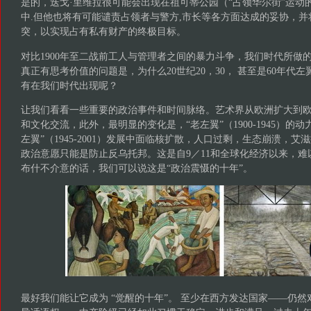
是的，迭戈·里维拉很可能会出现在祖可蒂公园（“占领华尔街”运动
中.但他也将有可能谴责占领者与警方,市长等各方面达成的妥协，
突，以实现占有私有财产的终极目标。
对比1900年至二战前工人与管理者之间的暴力斗争，我们时代所做
真正有思考价值的问题是，为什么20世纪20，30， 甚至是60年代
有在我们时代出现呢？
让我们看看一些重要的政治事件和时间脉络。艺术界从欧洲扩大到
和文化交流，此外，最明显的变化是，“老左翼”（1900-1945）的
左翼”（1945-2001）发展中面临核扩散，人口过剩，生态崩溃，
政治意愿只能是防止反乌托邦。这是自9／11和全球化经济以来，难
布什不介意的话，我们可以说这是“政治震慑的十年”。
最好我们能让它成为 “觉醒的十年”。 至少在西方发达国家——仍