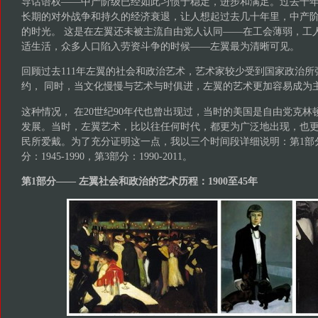
导话语权——中产阶级已经如此习惯于稳定，进步和满足。过去十
长期的对外战争和持久的经济衰退，让人想起过去几十年里，中产
的时光。 这是在左翼还未被主流自由党人认同——在工会薄弱，工
适生活，众多人口陷入劳资斗争的时候——左翼最为清晰可见。
回顾过去111年左翼的社会和政治艺术，艺术家较少受到国家政治
约， 同时，当文化慢慢与艺术与时俱进，左翼的艺术更加容易成为
这种情况， 在20世纪90年代也曾出现过，当时的美国是自由党克
发展。当时，左翼艺术，比以往任何时代，都更为广泛地出现，也
民所爱戴。为了充分证明这一点，我以三个时间段详细说明：第1部分：19
分：1945-1990，第3部分：1990-2011。
第1部分—— 左翼社会和政治的艺术历程：1900至45年