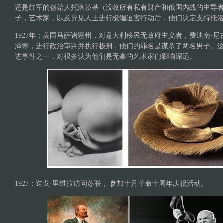
还是红军的创始人托洛茨基（没收所有私有财产和俄国内战的主导
子，艺术家，以及异见人士进行极端迫害行动后，他们决定支持托
1927年：美国马萨诸塞州，对意大利移民无政府主义者，费迪南·尼
泽蒂，进行政治审判并执行极刑，他们的罪名是谋杀了两名男子。这
进事件之一，对很多认为他们是无辜的艺术家们影响深远。
1927：迭戈·里维拉访问苏联， 参加十月革命十周年庆祝活动。