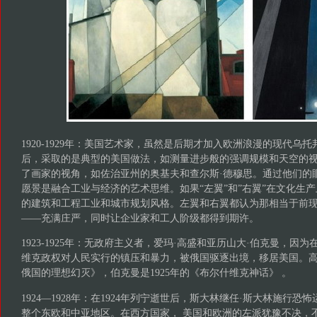
1920-1929年：美国艺术家，虽然是后期才加入欧洲浪漫的现代乌
后，采取的是典型的美国做法，如测量进步般的强调规模和天空的
了画家的视角，如佐治亚州的奥基夫和查尔斯·德穆思。通过他们的
愿景是融合工业与经济的艺术思维。如果“左翼”和”右翼”在文化生
的建筑和工程工业和城市规划风格。左翼和右翼都认为那相当于前
——充满庄严，同时让企业家和工人阶级都得到期许。
1923-1925年：无政府主义者，爱玛·高盛和亚历山大·伯克曼，因
维克政权对人民实行的镇压和暴力，被俄国驱逐出境，移居美国。高盛
俄国的理想幻灭》，伯克曼是1925年的《布尔什维克神话》 。
1924—1928年：在1924年列宁逝世后，斯大林继任·斯大林施行
整个东欧和中亚地区。在西方国家， 美国和欧洲的左派犹豫不决，