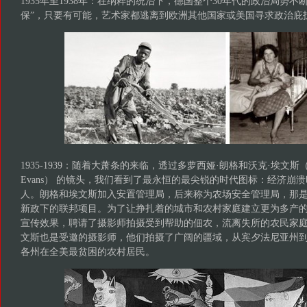
1935年至1938年：在纳粹的统治下，德国整个30年代的政治局势
保”，只要有可能，艺术家都逃离到欧洲其他国家或美国寻求政治庇
1935-1939：随着大萧条的来临，透过多萝西娅·朗格和沃克·埃文斯（Doroth
Evans） 的镜头，我们看到了最永恒的最尖锐的时代图标：经济崩
人。朗格和埃文斯加入安置管理局，后来称为农场安全管理局，那是
新政下的联邦项目。为了让挣扎着的城市和农村家庭建立更为多产
宣传效果，聘请了摄影师拍摄受到帮助的佃农，流离失所的农民家
文斯也是受邀的摄影师，他们拍摄了广阔的疆域，从宾夕法尼亚州
各州在全美最贫困的农村居民。