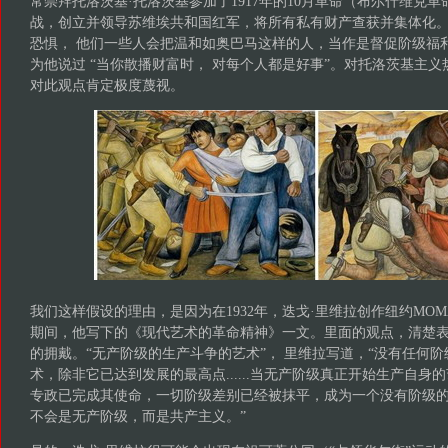
常崇拜托洛茨基·托洛茨基参加了1917年的10月革命（布尔什维克
战，创立并领导苏维埃共和国红军，将所有私有财产查获并集体化
恐惧， 他们一些人会把温和如奥巴马这样的人，当作是督促阶级福
为他说过 “当你散播财富时， 对每个人都是好事”。对托洛茨基主义
对此观点肯定极度蔑视。
我们这样假设的理由，是因为在1932年，迭戈·里维拉创作纽约MO
期间，他写下的《现代艺术的革命精神》一文。里面的观点，清楚
的拥戴。“无产阶级的生产斗争的艺术”， 里维拉写道，“没有任何
术，除非它已达到发展的最高点......当无产阶级真正开始生产自身
专政已完成其使命，一切阶级差别已经被抹平，成为一个没有阶级
不会是无产阶级，而是共产主义。”