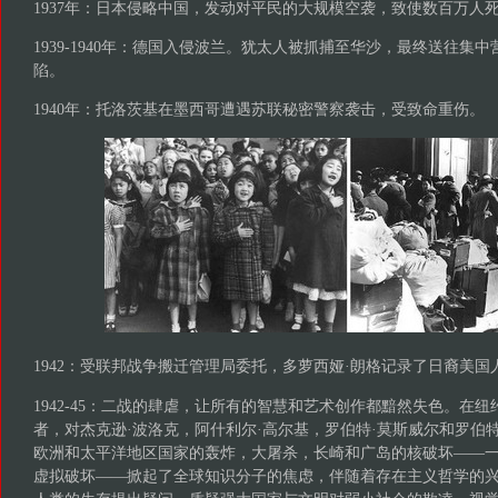
1937年：日本侵略中国，发动对平民的大规模空袭，致使数百万人
1939-1940年：德国入侵波兰。犹太人被抓捕至华沙，最终送往集
陷。
1940年：托洛茨基在墨西哥遭遇苏联秘密警察袭击，受致命重伤
1942：受联邦战争搬迁管理局委托，多萝西娅·朗格记录了日裔美
1942-45：二战的肆虐，让所有的智慧和艺术创作都黯然失色。在
者，对杰克逊·波洛克，阿什利尔·高尔基，罗伯特·莫斯威尔和罗伯
欧洲和太平洋地区国家的轰炸，大屠杀，长崎和广岛的核破坏——
虚拟破坏——掀起了全球知识分子的焦虑，伴随着存在主义哲学的