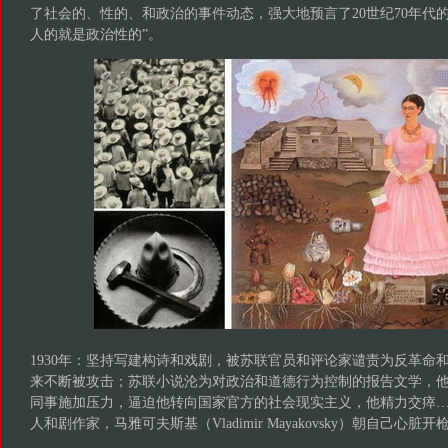
了社会的、性的、和政治的事件动态，强大地预言了20世纪70年代
人的就是政治性的”。
1930年：坚持写建构诗和戏剧，被苏联官员和评论家谴责为反革命
来不断被攻击；苏联小说沦为对政治和道德行为控制的报告文学，
同事施加压力，逼迫他转向国家官方的社会现实主义，他精力交瘁… 1
人和剧作家，马雅可夫斯基（Vladimir Mayakovsky）朝自己心脏