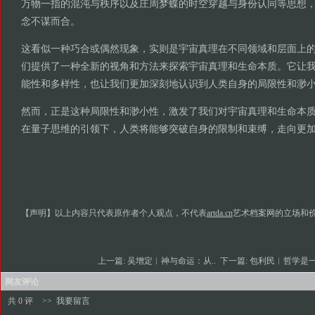
万物一指的混沌与秩序以及庄周梦蝶的时空穿越与身份认同等思想
念不谋而合。
这看似一种巧合或偶然现象，实则是宇宙真理在不同领域和层面上
们提供了一种全新的视角和方法来探索宇宙真理和生命本质。它让
能性和多样性，也让我们更加深刻地认识到人类自身的局限性和渺
然而，正是这种局限性和渺小性，激发了我们对宇宙真理和生命本
在量子思维的引领下，人类将能够突破自身的限制和束缚，走向更
【声明】以上内容只代表原作者个人观点，不代表
artda.cn
艺术档案网的立场和
上一篇:
吴增定︱神与命运：从..
下一篇:
包利民︱哲学是一
网友评论
共 0 评
>>
我要留言