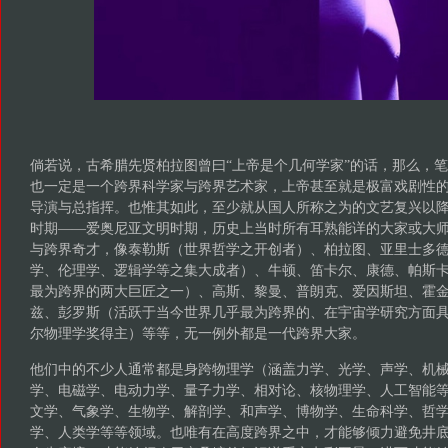
倘若说，古希腊先贤柏拉图曾曰“上帝是个几何学家”的话，那么，
也一定是一个跨界科学家与跨界艺术家，上帝甚至就是极富戏剧性
导演与总指挥。也惟其如此，至少就从国人所称之为的文艺复兴以
时期——爱奥尼亚文明时期，历史上当时所有耳熟能详的大家或大
与跨界奇才，像泰勒斯（世界哲学之开创者）、柏拉图、亚里士多
学、伦理学、逻辑学等之集大成者）、牛顿、笛卡尔、康德、帕斯卡
最为跨界的两大巨匠之一）、高斯、黎曼、普朗克、爱因斯坦、霍
兹、彭罗斯（活跃于当今世界几乎最为跨界的、在宇宙学研究方面具有
尔物理学奖得主）等等，无一例外都是一代跨界大家。
他们中的不少人通常都是身跨物理学（涵盖力学、光学、声学、机
学、电磁学、电动力学、量子力学、相对论、核物理学、人工智能
文学、气象学、生物学、解剖学、和声学、博物学、生命科学、哲
学、人类学等等领域。也唯有在高度跨界之中，才能够倾力避免井