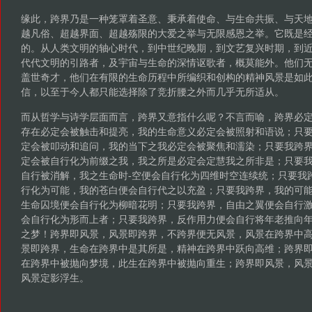
缘此，跨界乃是一种笼罩着圣意、秉承着使命、与生命共振、与天
越凡俗、超越界面、超越殇限的大爱之举与无限感恩之举。它既是
的。从人类文明的轴心时代，到中世纪晚期，到文艺复兴时期，到
代代文明的引路者，及宇宙与生命的深情讴歌者，概莫能外。他们
盖世奇才，他们在有限的生命历程中所编织和创构的精神风景是如
信，以至于今人都只能选择除了竞折腰之外而几乎无所适从。
而从哲学与诗学层面而言，跨界又意指什么呢？不言而喻，跨界必
存在必定会被触击和提亮，我的生命意义必定会被照射和语说；只
定会被叩动和追问，我的当下之我必定会被聚焦和濡染；只要我跨
定会被自行化为前缀之我，我之所是必定会定慧我之所非是；只要
自行被消解，我之生命时-空便会自行化为四维时空连续统；只要我
行化为可能，我的苍白便会自行代之以充盈；只要我跨界，我的可
生命囚境便会自行化为柳暗花明；只要我跨界，自由之翼便会自行
会自行化为形而上者；只要我跨界，反作用力便会自行将年老推向
之梦！跨界即风景，风景即跨界，不跨界便无风景，风景在跨界中
景即跨界，生命在跨界中是其所是，精神在跨界中跃向高维；跨界
在跨界中被抛向梦境，此生在跨界中被抛向重生；跨界即风景，风
风景定影浮生。