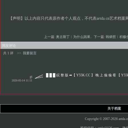
【声明】以上内容只代表原作者个人观点，不代表
artda.cn
艺术档案
上一篇:
奥古斯丁︱为什么因果..
下一篇:
韩炳哲︱积极
网友评论
共 1 评
>>
我要留言
█ █ █ 綄 整 版 ➡【 Y55K.CC 】 晚 上 偸 偸 㸔 【 Y55
gt
2026-05-14 11:11
关于档案
Copyright © 2007-2026 art
投稿信箱：artda@126.com 微信