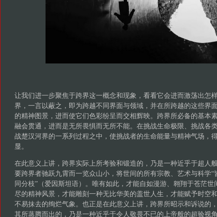
让我们进一步聚焦于跨界这一概念和现象，看看它会进而激荡出怎
界，一言以蔽之，即为跨越不同界面与领域，并在所跨越的这些界
的精神图景，进而使它们色彩纷呈而交相辉映。跨界所必备的基本
融会贯通，进而是无所畏惧而无所不能。在挑战生命极限、挑战各
战楚汉河界的一系列过程之中，使挑战者的生命能量与精神气场，
显。
在此意义上讲，跨界实际上所考验和锻造的，乃是一种近乎于超人
要跨界者驰跃九霄而一览众山小，将世间的所有宗教、艺术与科学“
同分枝”（爱因斯坦语）。唯有如此，才能自如漫游、翱翔于苍茫世
尽的精神风景，才能雕刻一种无比华美的盖世人生，才能赋予时空
不易抹去的绚烂气象。也正是在此意义上讲，跨界所昭示和诉说的
其所蒸腾而出的，乃是一种近乎于令人敬畏不已的上帝般的超验视