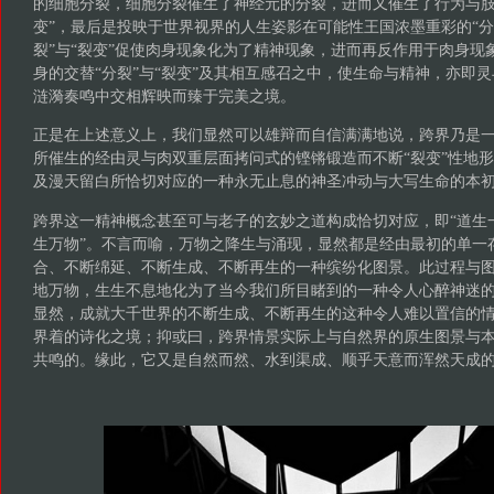
的细胞分裂，细胞分裂催生了神经元的分裂，进而又催生了行为与肢体
变”，最后是投映于世界视界的人生姿影在可能性王国浓墨重彩的“分裂
裂”与“裂变”促使肉身现象化为了精神现象，进而再反作用于肉身现象
身的交替“分裂”与“裂变”及其相互感召之中，使生命与精神，亦即
涟漪奏鸣中交相辉映而臻于完美之境。
正是在上述意义上，我们显然可以雄辩而自信满满地说，跨界乃是
所催生的经由灵与肉双重层面拷问式的铿锵锻造而不断“裂变”性地
及漫天留白所恰切对应的一种永无止息的神圣冲动与大写生命的本
跨界这一精神概念甚至可与老子的玄妙之道构成恰切对应，即“道生
生万物”。不言而喻，万物之降生与涌现，显然都是经由最初的单一
合、不断绵延、不断生成、不断再生的一种缤纷化图景。此过程与
地万物，生生不息地化为了当今我们所目睹到的一种令人心醉神迷
显然，成就大千世界的不断生成、不断再生的这种令人难以置信的
界着的诗化之境；抑或曰，跨界情景实际上与自然界的原生图景与
共鸣的。缘此，它又是自然而然、水到渠成、顺乎天意而浑然天成