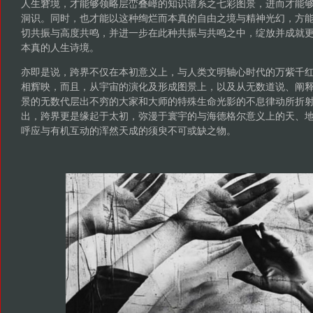
人生窘境，才能够领略层峦叠嶂的知识谱系之七彩图景，进而才能
洞识。同时，也才能以这种绚烂而本真的自由之境与精神光幻，方
切共振与高度共鸣，并进一步在此种共振与共鸣之中，绽放并成就
本真的人生诗境。
亦即是说，跨界不仅在本初意义上，与人类文明轴心时代的万紫千
相辉映，而且，从宇宙的演化及形成图景上，以及从无数道说、阐
景的无数代层出不穷的大家和大师的特殊生命光影的不息律动所折
出，跨界更是缘起于太初，弥漫于寰宇的与海德格尔意义上的天、
呼应与有机互动的浑然天成的须臾不可或缺之物。