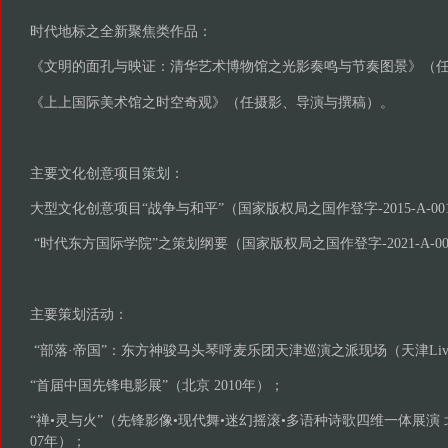
时代地标之全新聚焦类作品：
《文明的面孔与映证：清华艺术博物馆之光影奏鸣与节奏图景》（
《上上国际美术馆之时空奇观》（任摄影、导演与撰稿）。
主要文化创意项目
策划
：
大型文化创意项目“战争与和平”（国家版权局之国作登字-2015-A-001
“时代东方国际学院”之策划纲要（国家版权局之国作登字-2021-A-002
主要策划活动：
“部落·帝国”：东方神骏马头琴呼麦乐团天津巡演之派现场（天津Live Ho
“首届中国先锋电影展”（北京 2010年）；
“禅•灵与火”（先锋影像•现代舞•迷幻摇滚•多语种诗歌四维一体展演 
07年）；