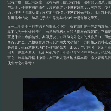
没有广度，便没有深度；没有鸟瞰，便没有洞观；没有知识谱系，
与跃迁，便没有思想峰峦；没有高维，便没有超越；没有超离，便
纳，便无法圆满功德；没有澎湃诗情，便没有风光无限。凡此种种
并可得出结论：跨界之于人生修为与精神生命是何等之重要。
而一旦生命不再拥有跨界的欲念和冲动，就有随时陷于停滞与衰颓
界不失为一种针对惰性、自足与衰朽的自我抗衡与自我复萌。它藉
至是休止生命的惰性。亦即是说，它藉助向外之力的反作用力，而
而得以保全。又根据作用力与反作用力大小相等、方向相反的朴素
是跨界，生命愈是充满向外弥散的张力，那么，与此同时，其所产
用力，也就会愈大，从而对他的尘世生命品质的持守与升华，也就
言之，跨界这种精神激情，亦可出人意料地换得本真生命之青春品
使生命之树常青！