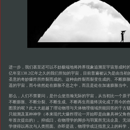
进一步，我们甚至还可以不妨极端地将跨界现象追溯至宇宙形成时的
亿年至138.2亿年之久的我们所知的宇宙，目前普遍被认为是由当
圣意的奇妙爆炸所炸裂而成的。这种由炸裂而裂变生成的、不断膨胀
遥的宇宙，而今依然处在膨胀不息之中，而且是处在加速膨胀当中
那么，人们不禁要问，是什么使浩瀚无际的宇宙，从当初比一个原
不断膨胀、不断分裂、不断生成、不断再生而最终演化成了而今的
图景的呢？此大大超越了理论物理与天体物理领域所能回答的千古
只能溯及某种神学（本来现代大爆炸理论一开始即是由兼具神父角色的
年首次提出的）。抑或曰，在物理学的脚步与羽翼所无法企及、无
学便得以再次与人类照面。亦即是说，物理学或泛指意义上的科学