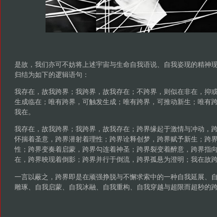
是故，我们亦可不妨将上述宇宙与生命自我语说、自我姿现的精神现
归结为如下的逻辑语句：
我存在，故我跨界；我跨界，故我存在；不跨界，则似在非在，抑
生成临在；唯有跨界，可触发生成；唯有跨界，可推动新生；唯有
我在。
我存在，故我跨界；我跨界，故我存在；跨界缘起于激情与冲动，
怀揣着圣意，跨界潜射着理性；跨界诠释创梦，跨界赋予新生；跨
性；跨界变奏着启蒙，跨界勾连着神圣；跨界裂变着醉意，跨界指
在，跨界映现着倒影；跨界并行于倒流，跨界孤悬为澄明；我在故
一言以蔽之，跨界即是在顽强挣脱与不懈求索中的一种自我延展、
雕琢、自我启蒙、自我冰融、自我重构、自我穿越与超限而超秒的