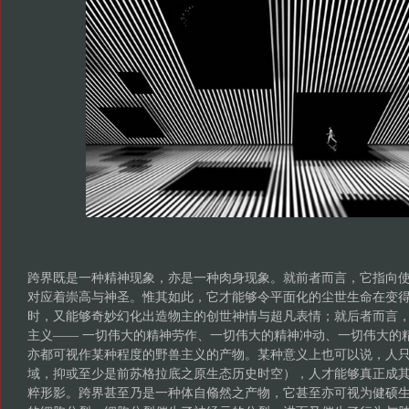
跨界既是一种精神现象，亦是一种肉身现象。就前者而言，它指向
对应着崇高与神圣。惟其如此，它才能够令平面化的尘世生命在变
时，又能够奇妙幻化出造物主的创世神情与超凡表情；就后者而言
主义—— 一切伟大的精神劳作、一切伟大的精神冲动、一切伟大的
亦都可视作某种程度的野兽主义的产物。某种意义上也可以说，人
域，抑或至少是前苏格拉底之原生态历史时空），人才能够真正成
粹形影。跨界甚至乃是一种体自翛然之产物，它甚至亦可视为健硕