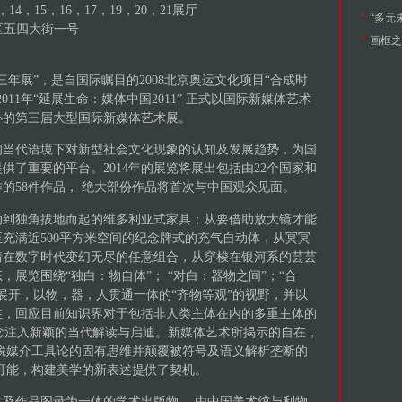
4，15，16，17，19，20，21展厅
“多元
区五四大街一号
画框之
三年展”，是自国际瞩目的2008北京奥运文化项目“合成时
011年“延展生命：媒体中国2011” 正式以国际新媒体艺术
办的第三届大型国际新媒体艺术展。
的当代语境下对新型社会文化现象的认知及发展趋势，为国
供了重要的平台。2014年的展览将展出包括由22个国家和
作的58件作品， 绝大部份作品将首次与中国观众见面。
动到独角拔地而起的维多利亚式家具；从要借助放大镜才能
充满近500平方米空间的纪念牌式的充气自动体，从冥冥
情在数字时代变幻无尽的任意组合，从穿梭在银河系的芸芸
展览围绕“独白：物自体”； “对白：器物之间”；“合
展开，以物，器，人贯通一体的“齐物等观”的视野，并以
性，回应目前知识界对于包括非人类主体在内的多重主体的
理念注入新颖的当代解读与启迪。新媒体艺术所揭示的自在，
脱媒介工具论的固有思维并颠覆被符号及语义解析垄断的
可能，构建美学的新表述提供了契机。
及作品图录为一体的学术出版物， 由中国美术馆与利物