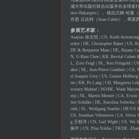
浦大学出版社联合出版并在全球发行。撰
stov-Bakargiev）， 格拉汉姆·哈曼（G
肖恩·丘比特（Sean Cubitt），蒂莫
参展艺术家：
Aaajiao 徐文恺 | CN, Keith Armstrong |
ecker | DE, Christopher Baker | US, R
DE & Benjamin Maus | DE, Rejane Ca
N, U-Ram Choe | KR, Revital Cohen & 
L, Zoro Feigl | NL, Ken Feingold | U
skes | NL, Jean-Pierre Gauthier | CA
el Joaquin Grey | US, Gustav Hellbe
im | KR, Pe Lang | CH, Margareta Lek
wrence Malstaf | NO/BE, Wade Maryno
eijs | NL, Martin Messier | CA, Erwin
örn Schülke | DE, Karolina Sobecka |
rnik | SL, Wolfgang Staehle | DE/US 
US, Jonathan Villeneuve | CA, Silv
g 王郁洋 | CN, Gail Wight | US, Wu 
振中 | CN, Pina Yoldas | TR/DE, Zha