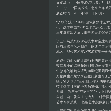
展览场地：中国美术馆3，5，7，13，1
主 办：中国美术馆 - 北京市东城
展览时间：2014年6月11日-7月7日
“齐物等观：2014年国际新媒体艺术
代：媒体中国2008”艺术展开始，继2
三年展推出之后，由中国美术馆举
该三年展系列探讨在技术时空建构
际前沿媒体艺术创作，论述与展示提
地区，65位艺术家及艺术家组合创
从逆引力而动的金属軸承的诡异运
窥其典雅的缩微乐器到缠绕伸展直至
中微博的喃喃自语到18世纪田园风
万物到生态垃圾所衍生的新生命形态，
唱：物之议会”三个相互作为的主题
技术媒体独有的潜力触发物之能动
反思， 为庄子“齐物平等”的大同
自创，自生及自主的活力， 对于摆
艺术评价系统， 拓展艺术想像新的
与展览同时推出的画册是集特约论文