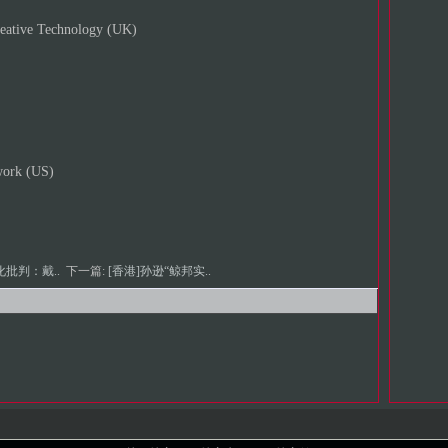
reative Technology (UK)
work (US)
化批判：戴..
下一篇:
[香港]孙逊“鲸邦实..