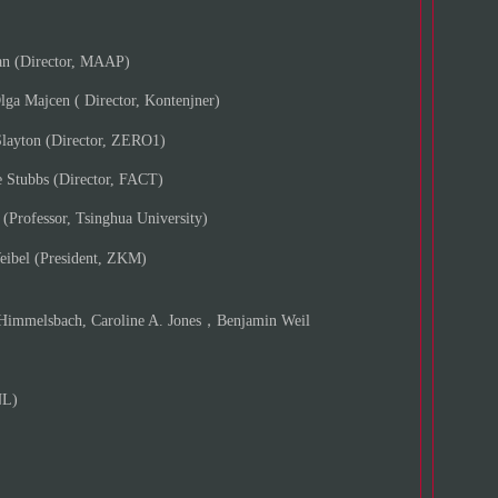
）
irector, MAAP)
cen ( Director, Kontenjner)
n (Director, ZERO1)
s (Director, FACT)
or, Tsinghua University)
 (President, ZKM)
immelsbach, Caroline A. Jones，Benjamin Weil
NL)