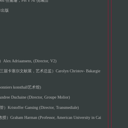
 Jen 任黛珊，Pei Y Ni 倪珮怡
作出版
iaansens, (Director, V2)
文献展，艺术总监）Carolyn Christov- Bakargie
niers konsthall艺术馆)
aine (Director, Groupe Molior)
offer Gansing (Director, Transmediale)
arman (Professor, American University in Cai