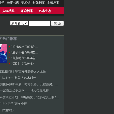
哲学
老栗书房
美术馆
影像档案
主编档案
人物档案
评论档案
艺术生态
布 热门推荐
“并行输出”2024连州国际摄影年展
“量子千变”2024连州国际摄影年展
“奇点时代”2024连州国际摄影年展
北京︱《气象站》
3蛇口戏剧节︱宇宙方舟2020之火龙眼
“人机合一”机器人艺术时代
2023连州国际摄影年展：时光机器、以虚强实、同行际遇、降河洄游
一群斑马横穿马路——沈少民作品展
UCCA年度展览计划︱10场展览，北京与沙丘的2024
“13个房子”宋冬个展
《气象站》