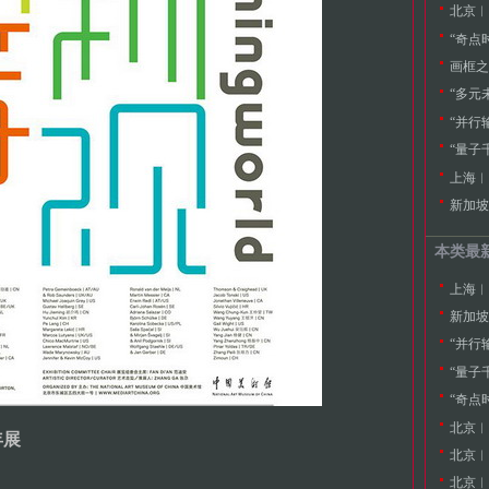
北京︱张
“奇点
画框之
“多元
“并行
“量子
上海︱
新加坡
本类最
上海︱
新加坡
“并行
“量子
“奇点
北京︱
年展
北京︱张
北京︱