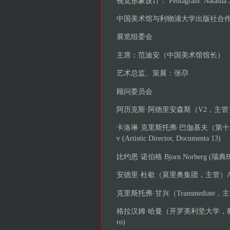
视觉形象设计： Pentagram: Natasha
中国美术馆与利物浦大学出版社合
展览组委会
主席：范迪安（中国美术馆馆长）
艺术总监、策展：张尕
顾问委员会
阿历克斯·阿德里安森斯（V2，主管）Alex Adr
卡洛琳·克里斯托弗·巴伽基夫（第十三届卡塞尔
v (Artistic Director, Documenta 13)
比约恩·诺伯格 Bjorn Norberg (瑞典Bon
安德里·杜歇（莫里奥集团，主管）Andree Duch
克里斯托弗·甘兴（Transmediate，主管）Krist
格拉汉姆·哈曼（开罗美利坚大学，教授）Graham H
ro)