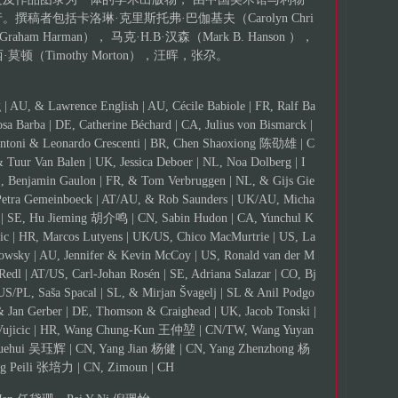
稿者包括卡洛琳·克里斯托弗·巴伽基夫（Carolyn Chri
raham Harman）， 马克·H.B·汉森（Mark B. Hanson ），
西·莫顿（Timothy Morton），汪晖，张尕。
 AU, & Lawrence English | AU, Cécile Babiole | FR, Ralf Ba
osa Barba | DE, Catherine Béchard | CA, Julius von Bismarck |
ntoni & Leonardo Crescenti | BR, Chen Shaoxiong 陈劭雄 | C
Tuur Van Balen | UK, Jessica Deboer | NL, Noa Dolberg | I
S, Benjamin Gaulon | FR, & Tom Verbruggen | NL, & Gijs Gie
, Petra Gemeinboeck | AT/AU, & Rob Saunders | UK/AU, Micha
rg | SE, Hu Jieming 胡介鸣 | CN, Sabin Hudon | CA, Yunchul K
ic | HR, Marcos Lutyens | UK/US, Chico MacMurtrie | US, La
wsky | AU, Jennifer & Kevin McCoy | US, Ronald van der M
 Redl | AT/US, Carl-Johan Rosén | SE, Adriana Salazar | CO, Bj
 US/PL, Saša Spacal | SL, & Mirjan Švagelj | SL & Anil Podgo
& Jan Gerber | DE, Thomson & Craighead | UK, Jacob Tonski |
io Vujicic | HR, Wang Chung-Kun 王仲堃 | CN/TW, Wang Yuyan
Juehui 吴珏辉 | CN, Yang Jian 杨健 | CN, Yang Zhenzhong 杨
ng Peili 张培力 | CN, Zimoun | CH