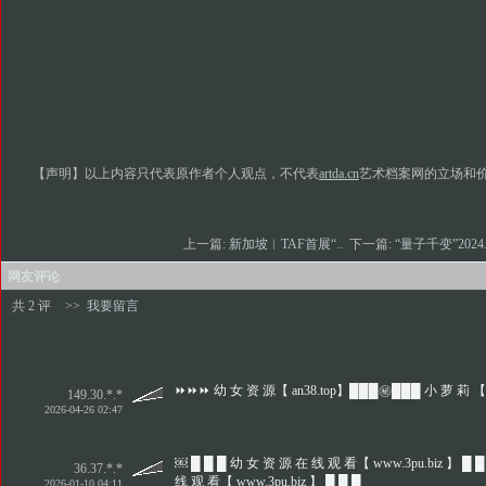
【声明】以上内容只代表原作者个人观点，不代表
artda.cn
艺术档案网的立场和
上一篇:
新加坡︱TAF首展“..
下一篇:
“量子千变”2024.
网友评论
共 2 评
>>
我要留言
⏩⏩⏩ 幼 女 资 源【 an38.top】███㊙️███ 小 萝 莉 【
149.30.*.*
2026-04-26 02:47
￼ █ █ █ 幼 女 资 源 在 线 观 看【 www.3pu.biz 】 █ █
36.37.*.*
线 观 看【 www.3pu.biz 】 █ █ █
2026-01-10 04:11