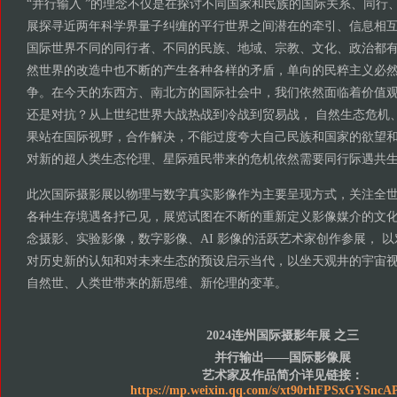
“并行输入 ”的理念不仅是在探讨不同国家和民族的国际关系、同行
展探寻近两年科学界量子纠缠的平行世界之间潜在的牵引、信息相互
国际世界不同的同行者、不同的民族、地域、宗教、文化、政治都有
然世界的改造中也不断的产生各种各样的矛盾，单向的民粹主义必然
争。在今天的东西方、南北方的国际社会中，我们依然面临着价值观
还是对抗？从上世纪世界大战热战到冷战到贸易战， 自然生态危机
果站在国际视野，合作解决，不能过度夸大自己民族和国家的欲望和
对新的超人类生态伦理、星际殖民带来的危机依然需要同行际遇共
此次国际摄影展以物理与数字真实影像作为主要呈现方式，关注全
各种生存境遇各抒己见，展览试图在不断的重新定义影像媒介的文
念摄影、实验影像，数字影像、AI 影像的活跃艺术家创作参展， 以
对历史新的认知和对未来生态的预设启示当代，以坐天观井的宇宙视
自然世、人类世带来的新思维、新伦理的变革。
2024连州国际摄影年展 之三
并行输出——国际影像展
艺术家及作品简介详见链接：
https://mp.weixin.qq.com/s/xt90rhFPSxGYSnc