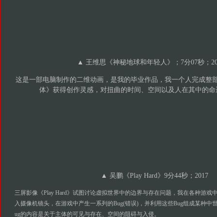
▲ 王维思《神秘地球和年轻人》；7分07秒；20
这是一部电脑制作的二维动画，是我的毕业作品，我一个人完成整
体》获得创作灵感，对扭曲的时间、空间以及人在其中的命
▲ 吴鹏《Play Hard》9分44秒；2017
三屏影像《
Play Hard
》试图讨论虚拟世界中的边界与存在问题，我在各种游戏
入摄像机镜头，在游戏中产
⽣
一系列的
Bug(
错误
)
，并利用这些
Bug
组成某种中
ug
的内容是关于主体的可⻅与存在、空间的阻碍与
⼊
侵。