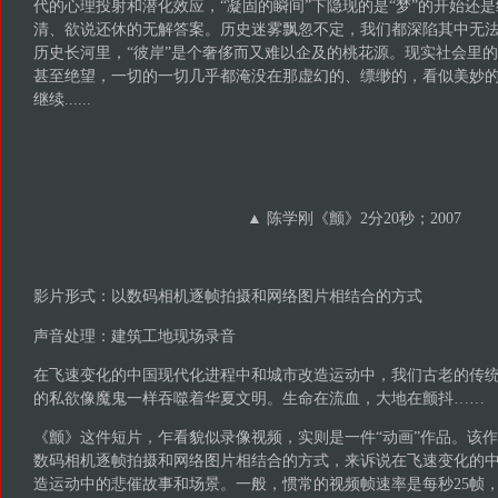
代的心理投射和潜化效应，“凝固的瞬间”下隐现的是“梦”的开始还
清、欲说还休的无解答案。历史迷雾飘忽不定，我们都深陷其中无
历史长河里，“彼岸”是个奢侈而又难以企及的桃花源。现实社会里
甚至绝望，一切的一切几乎都淹没在那虚幻的、缥缈的，看似美妙的“
继续......
▲ 陈学刚《颤》2分20秒；2007
影片形式：以数码相机逐帧拍摄和网络图片相结合的方式
声音处理：建筑工地现场录音
在飞速变化的中国现代化进程中和城市改造运动中，我们古老的传
的私欲像魔鬼一样吞噬着华夏文明。生命在流血，大地在颤抖……
《颤》这件短片，乍看貌似录像视频，实则是一件“动画”作品。该
数码相机逐帧拍摄和网络图片相结合的方式，来诉说在飞速变化的
造运动中的悲催故事和场景。一般，惯常的视频帧速率是每秒25帧