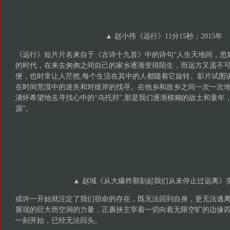
▲ 赵小伟《远行》11分15秒；2015年
《远行》短片片名来自于《古诗十九首》中的诗句“人生天地间，忽
的时代，在来去匆匆之间自己的家乡逐渐变得陌生，而远方又遥不
便，也时常让人茫然,每个生活在其中的人都随着它旋转。影片试图
在时间荒漠中的迷失和对彼岸的找寻。在他乡和故乡之间一次一次
满怀希望地去寻找心中的“乌托邦”,那是我们逐渐模糊的故土和童年
源”。
▲ 赵域《从大爆炸那刻起我们从未停止过远离》
或许一开始就注定了我们宿命的存在，既无法回到自身，更无法逃
展现的巨大而空洞的力量，正裹挟主宰着一切向着无限空旷的边缘
一刻开始，已经无法回头。