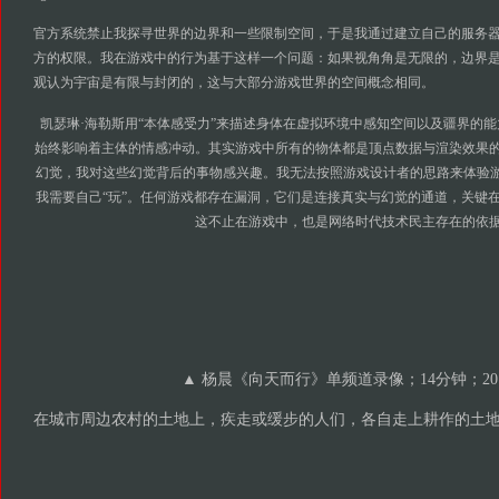
官方系统禁
⽌
我探寻世界的边界和
⼀
些限制空间，于是我通过建
⽴
自
⼰
的服务
⽅
的权限。我在游戏中的
⾏
为基于这样
⼀
个问题
：
如果视
⾓
角是
⽆
限的，边界
观认为宇宙是有限与封闭的，这与
⼤
部分游戏世界的空间概念相同。
凯瑟琳·海勒斯用“本体感受
⼒
”来描述
⾝
体在虚拟环境中感知空间以及疆界的能
始终影响着主体的情感冲动。其实游戏中所有的物体都是顶点数据与渲染效果
幻觉，我对这些幻觉背后的事物感兴趣。我无法按照游戏设计者的思路来体验游
我需要自己“玩”。任何游戏都存在漏洞，它们是连接真实与幻觉的通道，关键
这不止在游戏中，也是网络时代技术民主存在的依
▲ 杨晨《向天而行》单频道录像
；
14分钟
；
2
在城市周边农村的土地上，疾走或缓步的人们，各自走上耕作的土