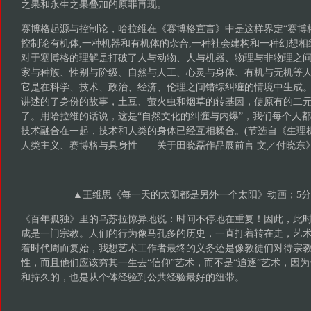
之果和永生之果叠加的原罪再现。
赛博格起源与控制论，哈拉维在《赛博格宣言》中是这样界定“赛博格”
控制论有机体,一种机器和有机体的杂合,一种社会建构和一种幻想相
对于塞博格的理解是打破了人与动物、人与机器、物理与非物理之
家与种族、性别与阶级、自然与人工、心灵与身体、有机与无机等
它是在科学、技术、政治、经济、伦理之间错综纠缠的情境中生成
讲述的了身份的故事，土豆、萤火虫和烟草的转基因，使原有的二
了。用哈拉维的话说，这是“自然文化的纠缠与内爆”，我们每个人
技术融合在一起，技术和人类的身体已经互相糅合。(节选自《生理
人类主义、赛博格与具身性——关于田晓磊作品展前言 文／付晓东
▲王维思《每一天的太阳都是另外一个太阳》动画；5分21
《百年孤独》里的乌苏拉惊异地说：时间不停地在重复！因此，此
成是一门宗教。人们的行为像马孔多的历史，一直打着转在走，艺
着时代周而复始，我想艺术工作者最终的义务还是像教徒们对待宗
性，而且他们应该穷其一生去“信仰”艺术，而不是“追逐”艺术，因
和持久的，也是从个体经验到公共经验最好的纽带。