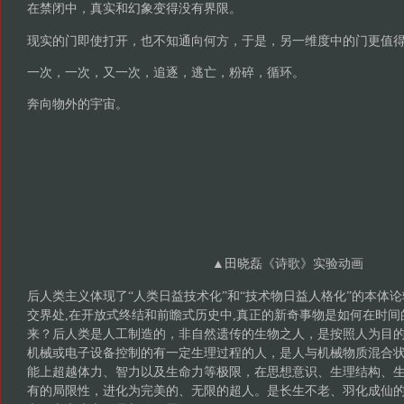
在禁闭中，真实和幻象变得没有界限。
现实的门即使打开，也不知通向何方，于是，另一维度中的门更值
一次，一次，又一次，追逐，逃亡，粉碎，循环。
奔向物外的宇宙。
▲田晓磊《诗歌》实验动画
后人类主义体现了“人类日益技术化”和“技术物日益人格化”的本体
交界处,在开放式终结和前瞻式历史中,真正的新奇事物是如何在时
来？后人类是人工制造的，非自然遗传的生物之人，是按照人为目
机械或电子设备控制的有一定生理过程的人，是人与机械物质混合
能上超越体力、智力以及生命力等极限，在思想意识、生理结构、
有的局限性，进化为完美的、无限的超人。是长生不老、羽化成仙