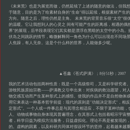
《未来荒》也是为展览而做，仍然延续了上述的随意的做法，但我
于随意，目的是为了给素材自身的“生命”得以延续，根据素材产生的
方向。随意之后，理性仍然是主角。 未来荒的背景音乐很“太空”很
的温暖。它让我想到人的心灵之 间有可能产生的距离感，相遇的偶然
界”的展现，后半段表现它们其实都是漂浮在黑暗的太空中的小岛。
伏岛之间跳跃的情节，略微解释同一角色为什么可以出现在不同场景
人焦躁，有人无奈。这是个什么样的世界，人能做多少呢。
▲苍鑫《苍式萨满》；8分51秒；2007
我的艺术活动包括两种性质：既是一个高级祭司，又是科学研究者
游牧民族原始宗教——萨满教义引申出来：对疾病的救治愿望，对
物交感互动而产生某种形式上的感悟。使我的作品并不是自然物体
用它来表达一种基本哲学前提：现代的原则是"功能决定形式"，相反
定形式”。一个人或一件事总是与其理念相适应，不限于某种功能，
人、动物或事物自身体现其普遍理念，在其形式上包括着昭示宇宙
者，科学日益为模拟方法服务，日益虚拟化。理论不再是被发现的
的。虚构的因素，以及科研共同体对假设环节的坚持，起着越来越