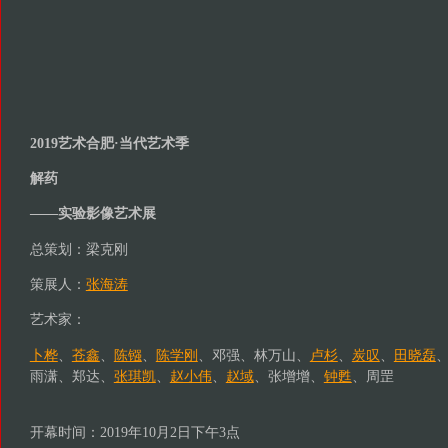
2019艺术合肥·当代艺术季
解药
——实验影像艺术展
总策划：梁克刚
策展人：
张海涛
艺术家：
卜桦
、
苍鑫
、
陈镪
、
陈学刚
、邓强、林万山、
卢杉
、
炭叹
、
田晓磊
雨潇、郑达、
张琪凯
、
赵小伟
、
赵域
、张增增、
钟甦
、周罡
开幕时间：2019年10月2日下午3点