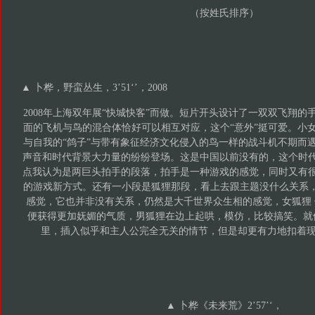
（按姓氏排序）
▲ 卜桦，野蛮丛生，3’51‘’，2008
2008年上海双年展“快城快客”而做。短片开头设计了一双双飞翔
面的飞机与鸟的混合体恰好可以相互对应，这个“意外”挺可爱。小
与自我的“鸽子”与带有象征经济文化侵入的鸟一样的战斗机不期而
声音和时代背景大力量的纷纷登场。这是中国以前没有的，这个时
点我认为是两巨头拍手的段落，拍手是一种游戏的感觉，同时又有
的游戏新方式。还有一小段是狐狸那段，看上去跟主题没什么关系，
感觉，它也并非没有关系，仍然是大千世界众生相的感觉，女狐狸
便获得更加妩媚的气质，男狐狸在边上起哄，模仿，比较搞笑。就
里，插入似乎和主人公完全无关的情节，但是却更有力地扣着现
▲ 卜桦《未来荒》2’57’‘，