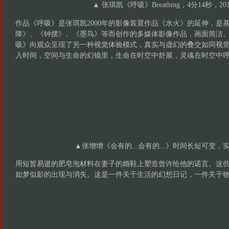
▲ 张琪凯《呼吸》Breathing，4分14秒，201
作品《呼吸》是张琪凯2000年的影像装置作品《水火》的延伸，是
降》、《钟摆》、《墨鸟》等而创作的多媒体影像作品，画面简洁
吸》向观众呈现了另一种视觉体验模式，真实与虚幻的叠交如同视
入时间，空间与生命的幻镜里，生命在时空中舒展，灵魂在时空中
▲
张增增《会有的...会有的...》时间长短可变，
用短暂易逝的肥皂泡材料在妻子的婚鞋上塑造曾许给他的诺言。这
如梦似影的出现与消失。这是一件关于生活的幻想日记，一件关于