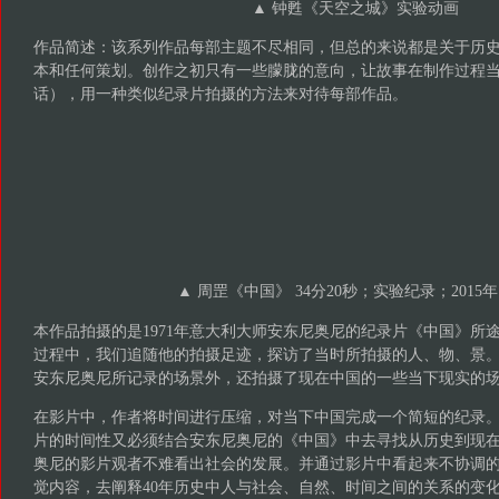
▲ 钟甦《天空之城》实验动画
作品简述：该系列作品每部主题不尽相同，但总的来说都是关于历
本和任何策划。创作之初只有一些朦胧的意向，让故事在制作过程
话），用一种类似纪录片拍摄的方法来对待每部作品。
▲ 周罡《中国》 34分20秒；实验纪录；2015年1
本作品拍摄的是1971年意大利大师安东尼奥尼的纪录片《中国》所
过程中，我们追随他的拍摄足迹，探访了当时所拍摄的人、物、景
安东尼奥尼所记录的场景外，还拍摄了现在中国的一些当下现实的
在影片中，作者将时间进行压缩，对当下中国完成一个简短的纪录
片的时间性又必须结合安东尼奥尼的《中国》中去寻找从历史到现
奥尼的影片观者不难看出社会的发展。并通过影片中看起来不协调
觉内容，去阐释40年历史中人与社会、自然、时间之间的关系的变