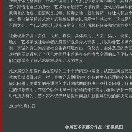
强调身体的整体性、根本性调理；西方多是倡导治毒和戒毒，具有
艺术家借用自己的身份、艺术展示进行了场域转换，强化思考异常
狱项目的改造，旧监狱是戒毒、解毒之地，就如解药一样让人和这
命。我们希望通过艺术方式带给传播者以启示性的感染力，这点是
不同之处。当代艺术批判现实有意义，批判后极积解决和实施方案
社会现象强调：责任、良知、真实、具体鲜活、人文、揭示、现实
地方，艺术家以社会学者的身份和视角介入现实，并以影像艺术媒
实、真诚的良知为改变社会生存环境作出一份努力，由外及里的为
这样的展览避免了当代艺术作品中普遍存在的概念空洞的点子化特
们也想试图了解艺术家对现实介入的意义。
此次展览的影像作品在监狱的二十个禁闭室中展出，试图逃离当代
就像监狱项目改造一样，直接介入到现实社会各种生存伦理的变革
提出问题，更重要的是通过艺术计划试图能解决一些社会问题，解
定的倡导作用，在这个以钱衡量一切价值的年代提示我们应该多一
时代所少有的，艺术家不仅仅只是提出问题并且倡导积极
2019年9月15日
参展艺术家部分作品
／影像截图