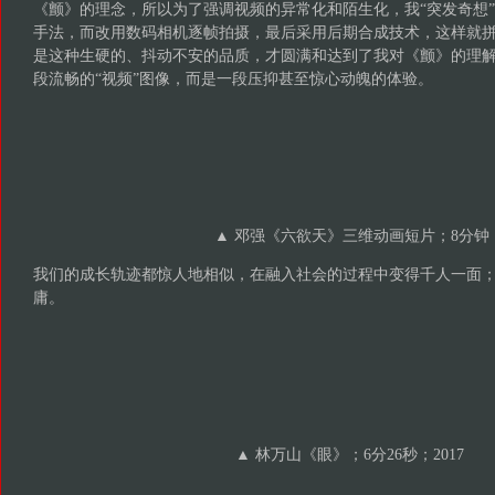
《颤》的理念，所以为了强调视频的异常化和陌生化，我“突发奇想
手法，而改用数码相机逐帧拍摄，最后采用后期合成技术，这样就拼
是这种生硬的、抖动不安的品质，才圆满和达到了我对《颤》的理
段流畅的“视频”图像，而是一段压抑甚至惊心动魄的体验。
▲ 邓强《六欲天》三维动画短片；8分钟
我们的成长轨迹都惊人地相似，在融入社会的过程中变得千人一面
庸。
▲ 林万山《眼》；6分26秒；2017