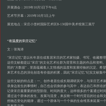
开展酒会：2019年10月5日下午4点
艺术节开幕：2019年10月5日上午
展览地点：宋庄小堡村国际艺术区B-130国中美术馆第三展厅
“有温度的宋庄记忆”
文︱张海涛
“宋庄记忆”是以长年居住或客居宋庄的艺术家拍摄、书写、收藏整
这些文献都是以“宋庄”的文化艺术社群为背景和主题的作品和资料
照的“大数据”，里面蕴藏着人文情感的温度和发展经验的沉淀。希
来艺术生态的演化创造有价值的积累，因此“宋庄记忆”纪实文献集
这些文献的特点是：一、创作者居住或长期调研其中，与宋庄艺术
录身边发生的事情时，自己也会切身的参与其中，表达自己和所在
记录宋庄最重要的转型阶段、时间跨度大，这样很多的个案通过时
通过这个群体的发生、发展与流变，来反映一个时代背后的社会和
然物态变化的规律，通过一个群体与一个个体的生命维系来延展一
常有意义的。