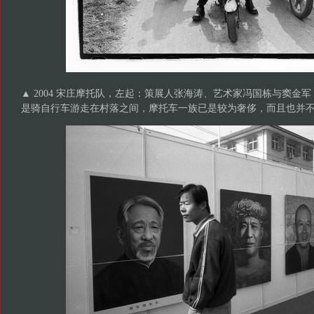
▲ 2004 宋庄摩托队，左起：策展人张海涛、艺术家冯国栋与窦金
是骑自行车游走在村落之间，摩托车一族已是较为奢侈，而且也并