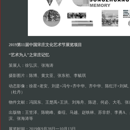
2019第11届中国宋庄文化艺术节展览项目
“艺术为人”之宋庄记忆
策展人：徐弘滨、张海涛
摄影图片：陈博、黄文亚、张东初、李毓琪
动态影像：徐星+老安、刘是+冯兮+齐中华、齐中华、陈红汗+刘斌
（杜丹）
物件文献：冯国东、王楚禹+王洪、刘海舟、陈进、何必、大毛、张
出版物：王笠泽、陈晓峰、秦竩、马越、赵铁林、苏非舒、李勇A、
滨、张海涛等
展览时间：2019年9月28日一10月13日