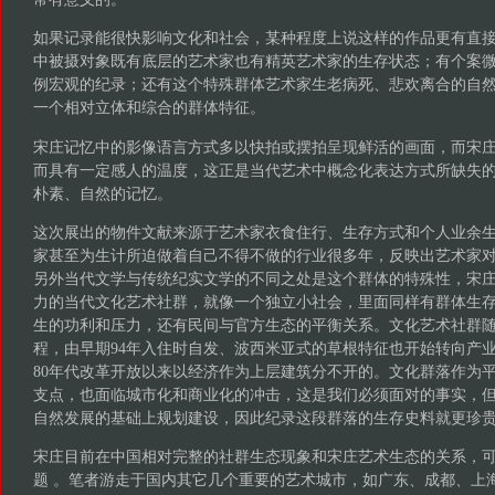
如果记录能很快影响文化和社会，某种程度上说这样的作品更有直接
中被摄对象既有底层的艺术家也有精英艺术家的生存状态；有个案
例宏观的纪录；还有这个特殊群体艺术家生老病死、悲欢离合的自
一个相对立体和综合的群体特征。
宋庄记忆中的影像语言方式多以快拍或摆拍呈现鲜活的画面，而宋
而具有一定感人的温度，这正是当代艺术中概念化表达方式所缺失
朴素、自然的记忆。
这次展出的物件文献来源于艺术家衣食住行、生存方式和个人业余
家甚至为生计所迫做着自己不得不做的行业很多年，反映出艺术家
另外当代文学与传统纪实文学的不同之处是这个群体的特殊性，宋
力的当代文化艺术社群，就像一个独立小社会，里面同样有群体生
生的功利和压力，还有民间与官方生态的平衡关系。文化艺术社群
程，由早期94年入住时自发、波西米亚式的草根特征也开始转向产
80年代改革开放以来以经济作为上层建筑分不开的。文化群落作为
支点，也面临城市化和商业化的冲击，这是我们必须面对的事实，
自然发展的基础上规划建设，因此纪录这段群落的生存史料就更珍
宋庄目前在中国相对完整的社群生态现象和宋庄艺术生态的关系，
题 。笔者游走于国内其它几个重要的艺术城市，如广东、成都、上