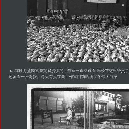
▲ 2009 万盛园给栗宪庭提供的工作室一直空置着 冯兮在这里给
还留着一张海报。冬天有人在栗工作室门前晒满了冬储大白菜