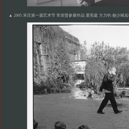
▲ 2005 宋庄第一届艺术节 常崇贤参展作品 栗宪庭 方力钧 杨少斌