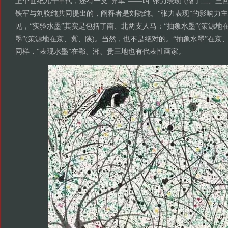
上个世纪九十年代，还有一支“异军”——叫“张力表现”(做了二、三回
铁军与刘骁纯共同提出的，阐释者是刘骁纯。“张力表现”的影响力
见，“实验水墨”其实是包括了南、北两支人马：“抽象水墨”(策源地在
墨”(策源地在京、冀、陕)。当然，也不是绝对的。“抽象水墨”在京
同样，“表现水墨”在鄂、湘、贵三地也有代表性画家。