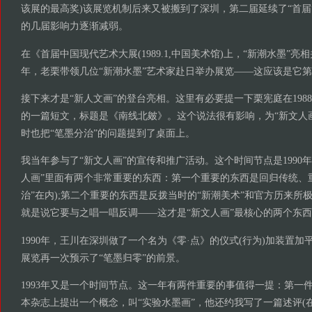
该展的最高奖)该展览机制后来又被搬到了深圳，第二届延续了“首届
的几届影响力逐渐减弱。
在《首届中国现代艺术大展(1989.1,中国美术馆)上，“新潮水墨”
年，老栗带领几位“新潮水墨”艺术家赴日举办展览——这应该是它
接下来才是“新人文画”的登台亮相。这里有必要提一下栗宪庭在198
的一篇短文，标题是《南线北皴》。这个说法很有影响，为“新文人
时也把“笔墨分治”的问题提到了桌面上。
我当年参与了“新文人画”的宣传和推广活动。这个时间节点是1990
人画”里面有两个非常重要的东西：第一个重要的东西是回归传统、重
治”在内);第二个重要的东西是反拨当时的“新潮美术”和官方历来所
就是说它要与之唱一唱反调——这才是“新文人画”最核心的两个东
1990年，王川在深圳做了一个名为《零·点》的仪式(行为)加装置
展览再一次预示了“笔墨归零”的前景。
1993年又是一个时间节点。这一年有两件重要的事值得一提：第一
本杂志上提出一个概念，叫“实验水墨画”，他还约我写了一篇述评(