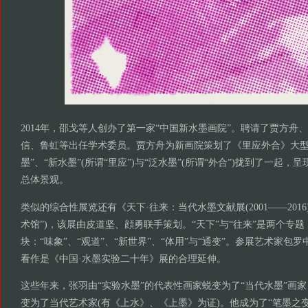
2014年，邵戈等人创办了第一家“中国新水墨画院”。聘请了贾方舟
信、鲁虹等出任学术委员。贾方舟为新画院策划了《里应外合》大型
墨”、“新水墨”(所谓“里应”)与“泛水墨”(所谓“外合”)拢到了一起
总体景观。
类似的综合性展览还有《天下·往来：当代水墨文献展(2001——2016
术馆”)，该展由皮道坚、顔勇联手策划。“天下”与“往来”是两个专
块：“味象”、“观道”、“新世界”、“体用”与“通变”。参展艺术家包
看作是《中国·水墨实验二十年》展的合理延伸。
这些年来，张羽由“实验水墨”的代表性画家蜕变为了“当代水墨”画家
变为了当代艺术家(有《上水》、《上墨》为证)。他成为了“笔墨之变