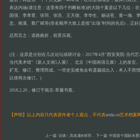
表达内涵(请注意：这里有四个判断标准)的大陆个案是以下几位：
国强、李孝萱、张羽、张浩、王天德、李华生、杨诘苍、黄一瀚、
忠、南溪、蔡广斌等(排名顺序大致上是按“出场”时间的先后)，正好
总而言之：道路曲折，前景乐观。
(注：这原是分别在几次论坛或研讨会：2017年4月“西安美院-当代艺术论
当代美术馆”《新人文画5人展》、北京《中国画强元展》上的发言
扩充、修订、整理而成。一些史实难免会有遗漏或出入，本人不胜
以便再次修订。)
2018,2,20，修订于南京-草履书斋。
【声明】以上内容只代表原作者个人观点，不代表
artda.cn
艺术档案
上一篇:
访谈︱高名潞&张羽 ..
下一篇:
中国首个国际水墨艺