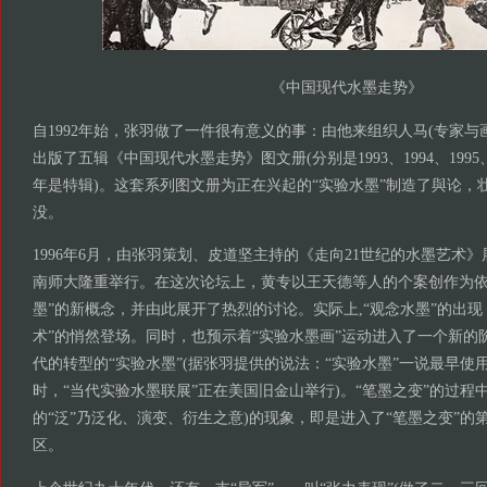
《中国现代水墨走势》
自1992年始，张羽做了一件很有意义的事：由他来组织人马(专家与
出版了五辑《中国现代水墨走势》图文册(分别是1993、1994、1995、
年是特辑)。这套系列图文册为正在兴起的“实验水墨”制造了與论，
没。
1996年6月，由张羽策划、皮道坚主持的《走向21世纪的水墨艺术
南师大隆重举行。在这次论坛上，黄专以王天德等人的个案创作为依
墨”的新概念，并由此展开了热烈的讨论。实际上,“观念水墨”的出现
术”的悄然登场。同时，也预示着“实验水墨画”运动进入了一个新的
代的转型的“实验水墨”(据张羽提供的说法：“实验水墨”一说最早使用是
时，“当代实验水墨联展”正在美国旧金山举行)。“笔墨之变”的过程中
的“泛”乃泛化、演变、衍生之意)的现象，即是进入了“笔墨之变”的
区。