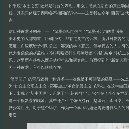
如果说“水墨之变”还只是前台的表现，那么，隐藏在后台的真正动因
程，其实只体现了四种各不相同的诉求——这是我在今年“西美”当
点。
这四种诉求分别是，一：“笔墨回归”(包含了“笔墨分治”)的背后是—
美术史的人都知道，历朝历代，都有过复古的诉求。所以对复古的
态度，而应该给予相对公正、客观的学术态度。倡导复古的人，有的
代大名鼎鼎的赵孟睢Ｋ?裕?乓嗖还拧⒐乓嗍墙瘛Ｋ?裕?杂�“传统主
死，这里面有很多东西是值得推敲和研究的。前面提到的“新文人画
为一种诉求，它可以继续存在。
“笔墨回归”的背后还有一种诉求——这也是不可回避的话题——先
为“社会主义现实主义”(还要加上“革命浪漫主义”)诉求。在这种由
下，出现了“新中国画”，还终于“一花独放”了。它存在了半个多世
是一个很复杂的现象。其中还产生过像傅抱石、赵望云、李可染、
俨少等巨匠。对于这个诉求，作为一个学术话题还需要进行深入的
定它。