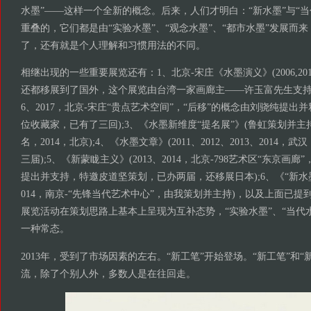
水墨”——这样一个全新的概念。后来，人们才明白：“新水墨”与“
重叠的，它们都是由“实验水墨”、“观念水墨”、“都市水墨”发展而
了，还有就是个人理解和习惯用法的不同。
相继出现的一些重要展览还有：1、北京-宋庄《水墨演义》(2006,20
还都移展到了国外，这个展览由台湾一家画廊主——许玉富先生支持);2、
6、2017，北京-宋庄“贵点艺术空间”，“后移”的概念由刘骁纯提
位收藏家，已有了三回);3、《水墨新维度“提名展”》(鲁虹策划并
名，2014，北京);4、《水墨文章》(2011、2012、2013、2014，
三届);5、《新蒙眬主义》(2013、2014，北京-798艺术区“东京画
提出并支持，特邀皮道坚策划，已办两届，还移展日本);6、《“新水
014，南京-“先锋当代艺术中心”，由我策划并主持)，以及上面已
展览活动在策划思路上基本上呈现为互补态势，“实验水墨”、“当代
一种常态。
2013年，受到了市场因素的左右。“新工笔”开始登场。“新工笔”和“
流，除了个别人外，多数人是在往回走。