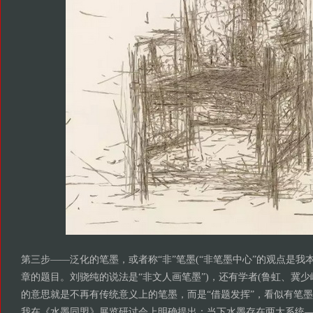
第三步——泛化的笔墨，或者称“非”笔墨(“非笔墨中心”的观点是我本
章的题目。刘骁纯的说法是“非文人画笔墨”)，还有学者(鲁虹、冀少
的意思就是不再有传统意义上的笔墨，而是“借题发挥”，看似有笔墨，
我在《水墨同盟》展览研讨会上明确提出：当下水墨存在两大系统