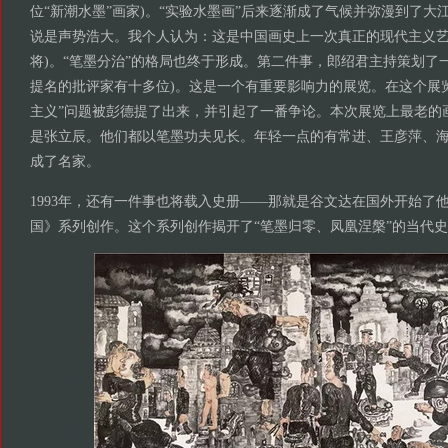
位“新潮水墨”画家)。“实验水墨画”后来逐渐成了气候并弥漫到了大
说是声势浩大。我个人认为：这是中国画史上一次真正的现代主义艺
将)。“笔墨分治”的格局也终于形成。第二件事，郎绍君主持策划了一
提名的批评家有十多位)。这是一个有重要影响力的展览。在这个展
主义”问题被彭德提了出来，并引起了一番争论。本次展览上最老的
是张立辰。他们都以笔墨功夫见长。年轻一点的有常进、王彦萍、
成了名家。
1993年，还有一件事也将载入史册——那就是谷文达在国外开始了
国》系列创作。这个系列创作揭开了“笔墨归零、凤凰涅槃”的当代