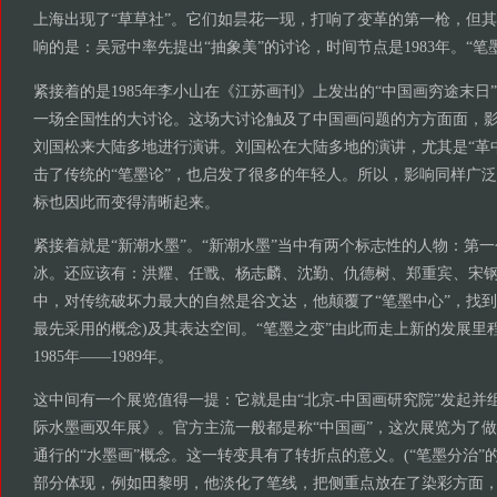
上海出现了“草草社”。它们如昙花一现，打响了变革的第一枪，但
响的是：吴冠中率先提出“抽象美”的讨论，时间节点是1983年。“笔
紧接着的是1985年李小山在《江苏画刊》上发出的“中国画穷途末日
一场全国性的大讨论。这场大讨论触及了中国画问题的方方面面，
刘国松来大陆多地进行演讲。刘国松在大陆多地的演讲，尤其是“革
击了传统的“笔墨论”，也启发了很多的年轻人。所以，影响同样广泛
标也因此而变得清晰起来。
紧接着就是“新潮水墨”。“新潮水墨”当中有两个标志性的人物：第一
冰。还应该有：洪耀、任戬、杨志麟、沈勤、仇德树、郑重宾、宋
中，对传统破坏力最大的自然是谷文达，他颠覆了“笔墨中心”，找到了
最先采用的概念)及其表达空间。“笔墨之变”由此而走上新的发展里
1985年——1989年。
这中间有一个展览值得一提：它就是由“北京-中国画研究院”发起并组织
际水墨画双年展》。官方主流一般都是称“中国画”，这次展览为了
通行的“水墨画”概念。这一转变具有了转折点的意义。(“笔墨分治”
部分体现，例如田黎明，他淡化了笔线，把侧重点放在了染彩方面