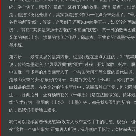
统。举个例子，南溪的“晕点”，还有了3d的效果。所谓“晕点”，也是
是，他把它泛化处理了，其实就是把它作为一个媒介来处理了。“晕
各样的所谓“线”，等等，这类例子还可以继续举下去，如梁诠的丙烯
线”，“背拓”(其实是来源于古老的“水拓画”技艺)，黄一瀚的数码
又笨的贴纸山水，洪耀的“折纸”作品，邱志杰、王牧春的“洗墨”等
墨系统。
第四步——最有意思的是第四步、也是我现在重点关注的，叫“笔墨
说，传统笔墨进入了“凤凰涅槃”的“死亡”过程，开始弥散、托生、
中国近一千多年的水墨画带入了一个与国际间平等交流的当代语境
是最为兴奋的变化!最好的例子，就是谷文达的《长城》，你们在网
白我讲的意思。在谷文达的许多新作中，笔墨虽然归了零，但它同
生……除此之外，还有杨诘苍的《千年墨》(是在法国做的)、徐冰最
线”艺术行为、张羽的《上水》《上墨》等，都是我所看到的新的一
的，愿我们不断地去追求。
我们可以继续留恋传统笔墨(没有人敢夺去你手中的毛笔、砚台)，但
变”这样一个铁的事实!正如唐人所说：沉舟侧畔千帆过，病树前头万