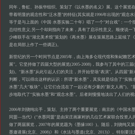
同年，鲁虹、孙振华组织、策划了《以水墨的名义》展。这个展览
带着明显的观念性和“泛水墨”的特征(其实就是1996年出现的“观念
等于是与上面的《中国·水墨实验二十年》唱了一个“对台戏”：一个
总结性意义;另一个却则指向了未来，具有了启示性意义。顺便说一
少峰联手在“湖北美术馆”策划的《再水墨》展在策展思路上延续了《
是在局部上作了一些调正)。
新世纪的另一个时间节点是2005年，由上海多仑现代馆和朱屺瞻艺
展”。它坚持做了四届大型的展览(2005-2008)，我参与了其中的三
划)。“新水墨”从此引起人们的关注，并开始登场“表演”。从四届“
判断，可以得出这样的认识：所谓“新水墨”，其实就是综合了“实验水
水墨”几大“板块”，让它们合流在了一起(还有少量的“新文人画”)。
步地取代了“实验水墨”和“观念水墨”。后者则慢慢地淡出了人们的视
2006年刘骁纯出手，策划、主持了两个重要展览：南京的《中国水
同盟—当代》(“水墨同盟”是由宋庄画家村的几位艺术家联合投资人
做了两届展览，2007年的展览题为《墨缘100》)。随后，刘骁纯
墨邀请展(北京、2008)》和《水法与墨道(北京、2013)》。特别要