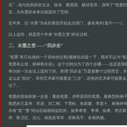
石”，他与先前的谷文达、徐冰、蔡国强、杨诘苍等，演绎了“笔墨归
实，为水墨的未来出路提供了范例。
近年来，以“水墨”为名的展览开始走出国门，扬名海外(兹不一一)。
以上这些，就是四十年来“水墨之变”的全过程。
二、水墨之变——“四步走”
“笔墨”有它自身的一个宿命的过程(顺便在此提一下，我并不认为“笔
笔墨有止境，精神将永存)。这个过程分为了四个步骤——这还是我
举办的一次会议上提到了的。所谓“四步走”乃是就整个过程而言，
这么走“四步”。有些艺术家可能要走“三步”，还有的艺术家可能要走上
位了。
笔墨的宿命的第一步是：重拾笔墨，亦即是回归笔墨。最典型的例子
熟悉的王孟奇、常进、刘二刚、卞雪松、朱新建、李老十、林海钟
亦有“笔”“墨”同治且能相得益彰的，如李孝萱、李津、徐累、周京
和、靳卫红、沈沁、侯拙吾等等，皆称高手、各领风骚。