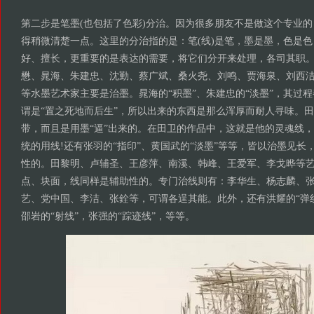
第二步是笔墨(也包括了色彩)分治。因为很多朋友不是做这个专业的
得稍微清楚一点。这里的分治指的是：笔(线)是笔，墨是墨，色是
好、擅长，更重要的是表达的需要，将它们分开来处理，各司其职
懋、晁海、朱建忠、沈勤、蔡广斌、桑火尧、刘鸣、贾海泉、刘西
等水墨艺术家主要是治墨。晁海的“积墨”、朱建忠的“淡墨”，其过
谓是“置之死地而后生”，所以出来的东西是那么浑厚而耐人寻味。田
带，而且是用墨“逼”出来的。在田卫的作品中，这就是他的灵魂线
统的用线!还有张羽的“指印”、黄国武的“淡墨”等等，皆以治墨见长
性的。田黎明、卢辅圣、王彦萍、南溪、韩峰、王爱军、李戈晔等艺
点、块面，线同样是辅助性的。专门治线则有：李华生、杨志麟、
艺、党中国、李洁、张銓等，可谓各逞其能。此外，还有洪耀的“弹线
邵岩的“射线”，张强的“踪迹线”，等等。