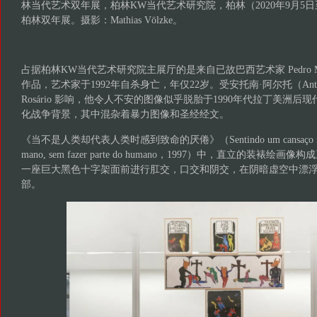
林当代艺术双年展，柏林KW当代艺术研究院，柏林（2020年9月5日
柏林双年展。摄影：Mathias Völzke。
占据柏林KW当代艺术研究院主展厅的是来自已故巴西艺术家 Pedro Moralei
作品，艺术家于1992年自杀身亡，年仅22岁。受安托南·阿尔托（Antonin Ar
Rosário 影响，他令人不安的图像似乎脱胎于1990年代拉丁美洲
化战争背景，其中混杂着暴力图像和圣经经文。
《当不是人类却代表人类时感到致命的厌倦》（Sentindo um cansaço mortal p
mano, sem fazer parte do humano，1997）中，直立的装裱
一座巨大黑色十字架面前进行肛交，口交和阴交，在阴暗虚空中漂
部。