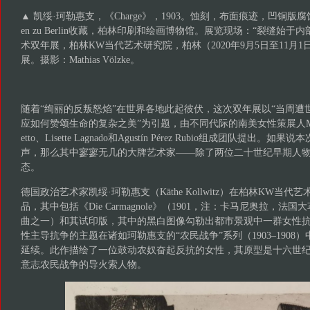
▲ 凯绥·珂勒惠支，《Charge》，1903。蚀刻，布面痕迹，凹铜版腐蚀制版法
en zu Berlin收藏，柏林印刷和绘画博物馆。展览现场：“裂缝始
术双年展，柏林KW当代艺术研究院，柏林（2020年9月5日至11月
展。摄影：Mathias Völzke。
随着“绚丽的反叛怒焰”在世界各地此起彼伏，这次双年展以“当周遭
应如何赞颂生命的复杂之美”为引题，由不同代际的南美女性策展人María Berr
etto、Lisette Lagnado和Agustín Pérez Rubio组成团队提出
声，那么其中寥寥无几的大牌艺术家——除了两位二十世纪早期人
态。
德国政治艺术家凯绥·珂勒惠支（Käthe Kollwitz）在柏林KW当
品，其中包括《Die Carmagnole》（1901，注：卡马尼奥拉，
曲之一）和其试印版，其中的黑白图像勾勒出都市景观中一群女性
性主导抗争的主题在诸如珂勒惠支的“农民战争”系列（1903–1908）中的
延续。此作描绘了一位鼓动农奴奋起反抗的女性，其原型是十六世纪的
意志农民战争的导火索人物。