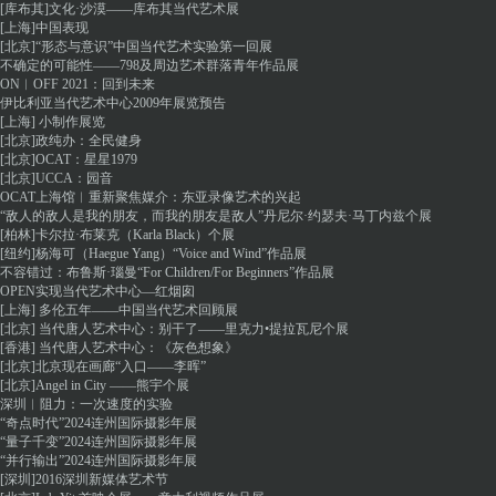
[库布其]文化·沙漠——库布其当代艺术展
[上海]中国表现
[北京]“形态与意识”中国当代艺术实验第一回展
不确定的可能性——798及周边艺术群落青年作品展
ON︱OFF 2021：回到未来
伊比利亚当代艺术中心2009年展览预告
[上海] 小制作展览
[北京]政纯办：全民健身
[北京]OCAT：星星1979
[北京]UCCA：园音
OCAT上海馆︱重新聚焦媒介：东亚录像艺术的兴起
“敌人的敌人是我的朋友，而我的朋友是敌人”丹尼尔·约瑟夫·马丁内兹个展
[柏林]卡尔拉·布莱克（Karla Black）个展
[纽约]杨海可（Haegue Yang）“Voice and Wind”作品展
不容错过：布鲁斯·瑙曼“For Children/For Beginners”作品展
OPEN实现当代艺术中心—红烟囱
[上海] 多伦五年——中国当代艺术回顾展
[北京] 当代唐人艺术中心：别干了——里克力•提拉瓦尼个展
[香港] 当代唐人艺术中心：《灰色想象》
[北京]北京现在画廊“入口——李晖”
[北京]Angel in City ——熊宇个展
深圳︱阻力：一次速度的实验
“奇点时代”2024连州国际摄影年展
“量子千变”2024连州国际摄影年展
“并行输出”2024连州国际摄影年展
[深圳]2016深圳新媒体艺术节