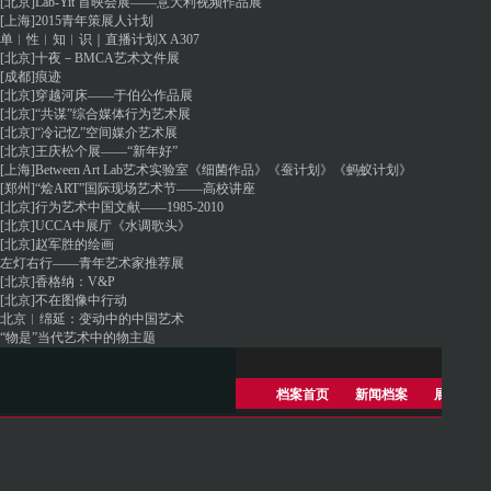
[北京]Lab-Yit 首映会展——意大利视频作品展
[上海]2015青年策展人计划
单︱性︱知︱识｜直播计划X A307
[北京]十夜－BMCA艺术文件展
[成都]痕迹
[北京]穿越河床——于伯公作品展
[北京]“共谋”综合媒体行为艺术展
[北京]“冷记忆”空间媒介艺术展
[北京]王庆松个展——“新年好”
[上海]Between Art Lab艺术实验室《细菌作品》《蚕计划》《蚂蚁计划》
[郑州]“烩ART”国际现场艺术节——高校讲座
[北京]行为艺术中国文献——1985-2010
[北京]UCCA中展厅《水调歌头》
[北京]赵军胜的绘画
左灯右行——青年艺术家推荐展
[北京]香格纳：V&P
[北京]不在图像中行动
北京︱绵延：变动中的中国艺术
“物是”当代艺术中的物主题
档案首页
新闻档案
展览档案