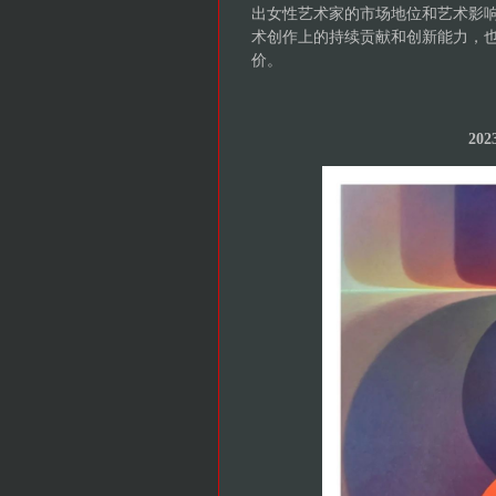
出女性艺术家的市场地位和艺术影
术创作上的持续贡献和创新能力，
价。
20