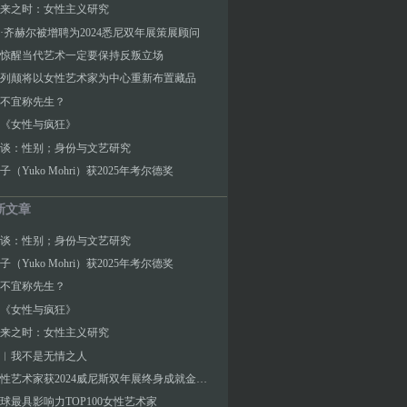
来之时：女性主义研究
·齐赫尔被增聘为2024悉尼双年展策展顾问
惊醒当代艺术一定要保持反叛立场
列颠将以女性艺术家为中心重新布置藏品
不宜称先生？
《女性与疯狂》
6访谈：性别；身份与文艺研究
（Yuko Mohri）获2025年考尔德奖
新文章
6访谈：性别；身份与文艺研究
（Yuko Mohri）获2025年考尔德奖
不宜称先生？
《女性与疯狂》
来之时：女性主义研究
︱我不是无情之人
两位女性艺术家获2024威尼斯双年展终身成就金狮奖
3全球最具影响力TOP100女性艺术家