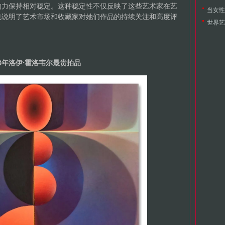
响力保持相对稳定。这种稳定性不仅反映了这些艺术家在艺
当女性
也说明了艺术市场和收藏家对她们作品的持续关注和高度评
世界艺
23年洛伊⸱霍洛韦尔最贵拍品