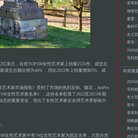
变革到
维维安
廖雯︱
泰特不
女士宜
荐书︱
202
毛利悠子
42亿美元，在世TOP100女性艺术家上拍量2531件、成交总
家成交总额比例为44% ，同比2022年上拍量增加5%、成
本类最
202
球女性艺术家市场报告》受到了市场的热烈反响。随后，ArtPro
毛利悠子
100女性艺术家名单》，这份名单彰显了2022至2023年期
女士宜
市场动态的重要变化，突出了女性艺术家在全球艺术界影响力
荐书︱
变革到
胡晓媛
：
TOP100女性艺术家中有74位女性艺术家为固定名单，大部分杰
202