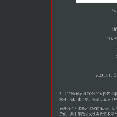
「4」
油彩
预估价 U
2023.11
3、2023全球在世TOP100女
家孙一钿、张子飘、崔洁，显示了
另外两位为水墨艺术家徐乐乐和徐
价值，其中领跑的女性当代艺术家