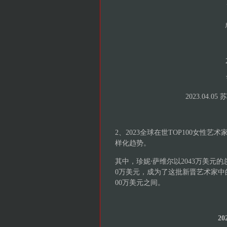
2023.04
2、2023全球在世TOP100女性
样化趋势。
其中，珍妮⸱萨维尔以2043万美元的
0万美元，成为了这批新晋艺术家中
00万美元之间。
2