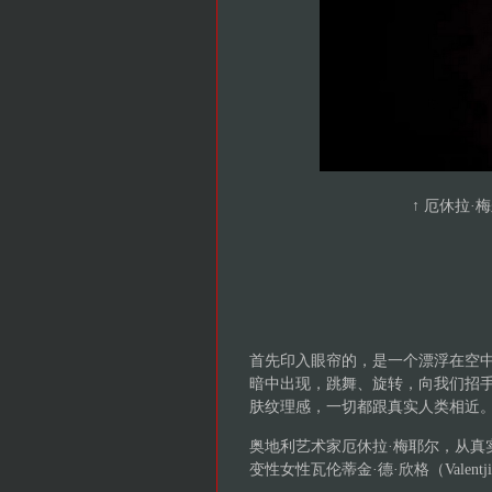
↑
厄休拉·
首先印入眼帘的，是一个漂浮在空中
暗中出现，跳舞、旋转，向我们招
肤纹理感，一切都跟真实人类相近
奥地利艺术家厄休拉·梅耶尔，从真实人物
变性女性瓦伦蒂金·德·欣格（Valentji