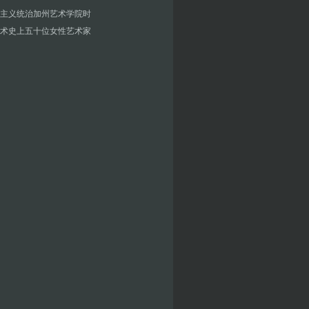
主义统治加州艺术学院时
术史上五十位女性艺术家