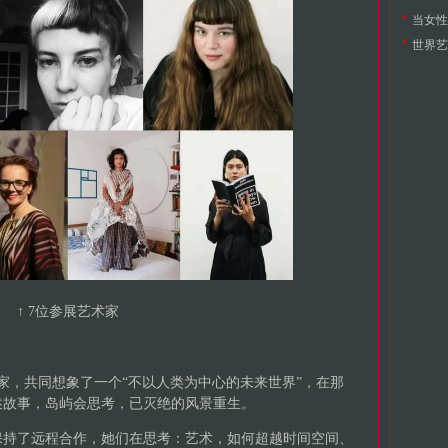
当女性
世界艺
↑ 7位参展艺术家
术家，共同想象了一个“不以人类为中心的未来世界”，在那
述故事，岛屿会思考，已灭绝的风景重生。
保持了远程合作，她们在思考：艺术，如何超越时间空间、