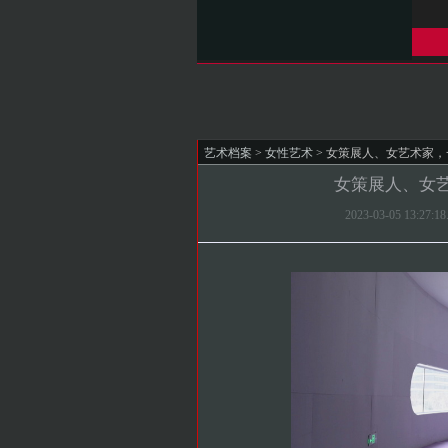
艺术档案
>
女性艺术
> 女策展人、女艺术家
女策展人、女
2023-03-05 13