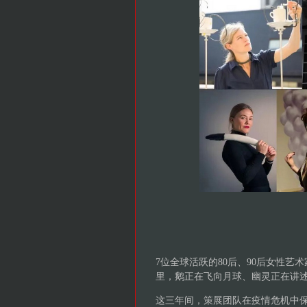
7位全球活跃的80后、90后女性艺
里，鹅正在飞向月球、幽灵正在讲
这三年间，策展团队在疫情危机中