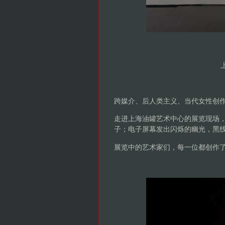
跨媒介、后人类主义、当代女性创
走进上海油罐艺术中心的展览现场
子；电子屏幕发出闪烁的幽光，黑
展览中的艺术家们，每一位都创作