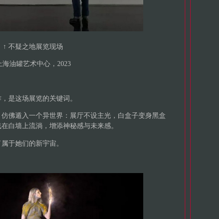
↑ 不疑之地展览现场
上海油罐艺术中心，2023
作，是这场展览的关键词。
，仿佛遁入一个异世界：展厅不设主光，白盒子变身黑盒
线在白墙上流淌，增添神秘感与未来感。
了属于她们的新宇宙。