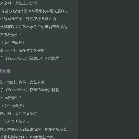
来之时：女性主义研究
·齐赫尔被增聘为2024悉尼双年展策展顾问
惊醒当代艺术一定要保持反叛立场
列颠将以女性艺术家为中心重新布置藏品
不宜称先生？
《女性与疯狂》
6访谈：性别；身份与文艺研究
（Yuko Mohri）获2025年考尔德奖
新文章
6访谈：性别；身份与文艺研究
（Yuko Mohri）获2025年考尔德奖
不宜称先生？
《女性与疯狂》
来之时：女性主义研究
︱我不是无情之人
两位女性艺术家获2024威尼斯双年展终身成就金狮奖
3全球最具影响力TOP100女性艺术家