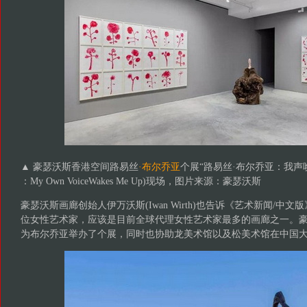
▲ 豪瑟沃斯香港空间路易丝
·布尔乔亚
个展“路易丝·布尔乔亚：我声唤我心”(
：My Own VoiceWakes Me Up)现场，图片来源：豪瑟沃斯
豪瑟沃斯画廊创始人伊万沃斯(Iwan Wirth)也告诉《艺术新闻/中文
位女性艺术家，应该是目前全球代理女性艺术家最多的画廊之一。
为布尔乔亚举办了个展，同时也协助龙美术馆以及松美术馆在中国