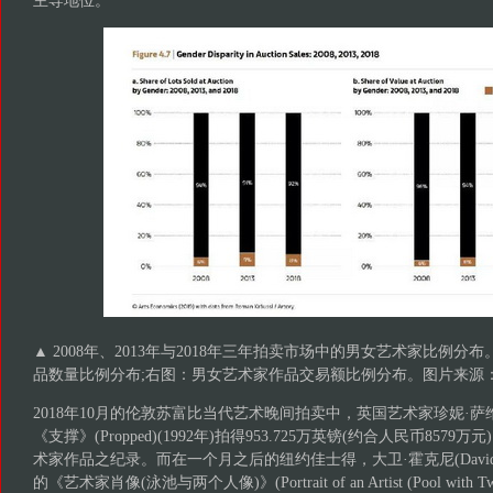
主导地位。
▲ 2008年、2013年与2018年三年拍卖市场中的男女艺术家比例
品数量比例分布;右图：男女艺术家作品交易额比例分布。图片来源：Arts 
2018年10月的伦敦苏富比当代艺术晚间拍卖中，英国艺术家珍妮·萨维尔(Jen
《支撑》(Propped)(1992年)拍得953.725万英镑(约合人民币857
术家作品之纪录。而在一个月之后的纽约佳士得，大卫·霍克尼(David Ho
的《艺术家肖像(泳池与两个人像)》(Portrait of an Artist (Pool with Two