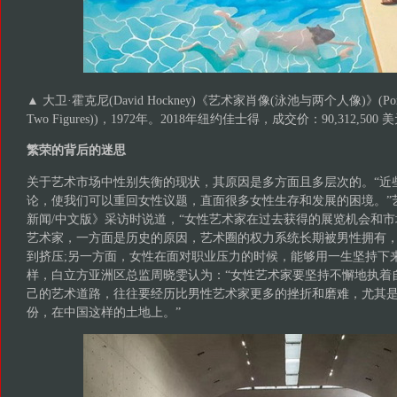
▲ 大卫·霍克尼(David Hockney)《艺术家肖像(泳池与两个人像)》(Portrait of 
Two Figures))，1972年。2018年纽约佳士得，成交价：90,312,
繁荣的背后的迷思
关于艺术市场中性别失衡的现状，其原因是多方面且多层次的。“近
论，使我们可以重回女性议题，直面很多女性生存和发展的困境。”
新闻/中文版》采访时说道，“女性艺术家在过去获得的展览机会和
艺术家，一方面是历史的原因，艺术圈的权力系统长期被男性拥有
到挤压;另一方面，女性在面对职业压力的时候，能够用一生坚持下来
样，白立方亚洲区总监周晓雯认为：“女性艺术家要坚持不懈地执着
己的艺术道路，往往要经历比男性艺术家更多的挫折和磨难，尤其
份，在中国这样的土地上。”