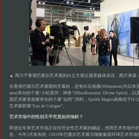
▲ 周力于香港巴塞尔艺术展的白立方展位接受媒体采访，图片来源：
在香港巴塞尔艺术展期间开幕的，还有白石画廊(Whitestone)为日本艺
atsu)举办的个展“小松美羽：神兽”(MiwaKomatsu: Divine Spirit)，
国艺术家章燕紫举办的个展“自闭”;同时，Sprüth Magers画廊也于H Q
艺术家群展“Eau de Cologne”。
艺术市场中的性别天平究竟如何倾斜？
即使近年来艺术市场正在经历女性艺术家的崛起，然而艺术市场中
在。今年3月发布的《2019年巴塞尔艺术展与瑞银集团环球艺术市场报