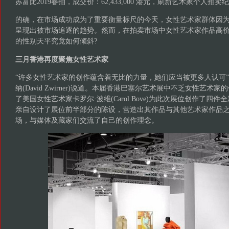
苏富比2019春拍，成交价：62,433,000 港元，刷新艺术家个人
的确，在市场成功成为了重要衡量标尺的今天，女性艺术家群体因
呈现出被市场追逐的趋势。然而，在拍卖市场中女性艺术家作品高
的性别天平究竟如何倾斜?
三月香港再度聚焦女性艺术家
“许多女性艺术家的创作蕴含着无比的力量，她们应当被更多人认可”
纳(David Zwirner)说道。本届香港巴塞尔艺术展中不乏女性艺
了美国女性艺术家卡罗尔·波维(Carol Bove)为此次展位创作了四
亲自设计了展位前半部分的陈设，营造出其作品与其他艺术家作品
场，与媒体及藏家们交流了自己的创作理念。