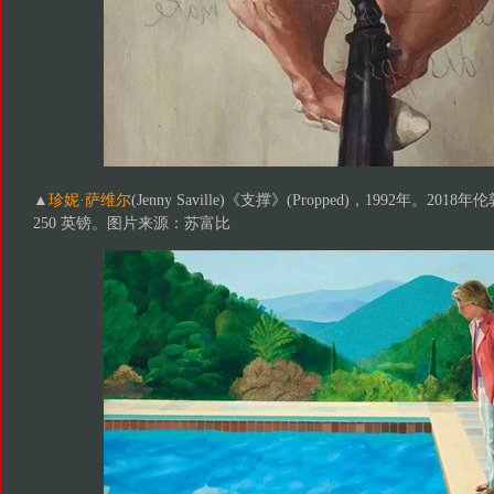
▲
珍妮·萨维尔
(Jenny Saville)《支撑》(Propped)，1992年。20
250 英镑。图片来源：苏富比