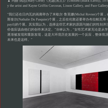
▲ 玛丽·阔思(Mary Corse)《无题(黑土)》(Untitled (Black Earth)), 1978年
y the artist and Kayne Griffin Corcoran, Lisson Gallery, and Pace Gallery
“我们还在日内瓦的画廊举办了米歇尔·鲁芙娜(Michal Rovner)个
斯奎尔(Nathalie Du Pasquier)个展，之后在伦敦还要举办布拉帕瓦蒂·梅巴伊
payil)的个展。其实我认为，选择这些艺术家的原因与她们的性别
价值应该由他们的创作来决定。”冷林认为，“女性艺术家无论是从
逐渐被发现和重新发现，这是大环境历史发展的一个反应，整体情
未来也是这样。”