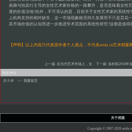
画廊与拍卖行主导的女性艺术家价格的一路攀升，是否意味着女性
逐的价值洼地?此外，不可否认的是，目前关于女性艺术家的系统性
上机构支持的相对缺失，这一市场现象能否持久发展而不只是昙花一
其市场价值的认知而进一步推进学术层面的系统性研究?这都是值得
【声明】以上内容只代表原作者个人观点，不代表
artda.cn
艺术档案
上一篇:
在当代艺术市场上，女..
下一篇:
洛杉矶2018年女
网友评论
共 0 评
>>
我要留言
关于档案
Copyright © 2007-2026 art