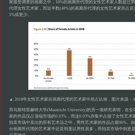
家接受调查的画廊之中，10%的画廊所代理的女性艺术家人数超过男
代理女性艺术家，而近半数(48%)的画廊所代理的女性艺术家所占其
5%或更少。
▲ 2018年女性艺术家在画廊代理的艺术家中所占比例，图片来源：Arts E
而马斯特里赫特大学(Maastricht University)的另一项研究表
家的作品仅占顶端市场的0.03%，而这0.03%亦集中占据了女性艺术
拍卖市场中卖出的所有艺术品之中，男性艺术家的作品占据96%。
分画廊所代理的艺术家中还是明显以男性居多，而拍卖市场中则更