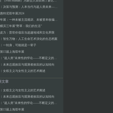
"后人类"（Post Human）为新型人类吹响了新艺术的号角
张海涛︱决策与预测：人本当代与超人类未来——自律与反思：互为参照系数的当代艺术与未来艺术
惠特尼双年展2024
泰国双年展：一种未被主流规训、未被资本收编的生命力
横滨三年展“野草：我们的生活”
皮力：普世价值应当超越地域和文化界限
︱智生万物：人工生命艺术演化的生态档案
︱一转身，可能就是一辈子
第15届上海双年展
张海涛︱“超人类”未来性的悖论——不断定义的人类与超人本的两用困境
︱未来总观效应与观测者效应的认知转向
︱女权主义与女性主义的艺术阐述
新文章
︱女权主义与女性主义的艺术阐述
︱未来总观效应与观测者效应的认知转向
张海涛︱“超人类”未来性的悖论——不断定义的人类与超人本的两用困境
第15届上海双年展