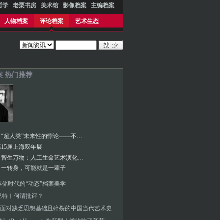
哲学
老栗书房
美术馆
影像档案
主编档案
人物档案
评论档案
艺术生态
案 热门推荐
张海涛︱“超人类”未来性的悖论——不断定义的人类与超人本的两用困境
15届上海双年展
张海涛︱智生万物：人工生命艺术演化的生态档案
︱一转身，可能就是一辈子
存储时代的“动态”档案美学
巴特︱何谓批评？
面对缺乏思想基础且碎裂的中国当代艺术史