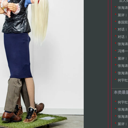
展评︱
对话︱
对话︱
张海涛
冯博一
展评︱
张海涛
何宇红
本类最
何宇红
张海涛
展评︱