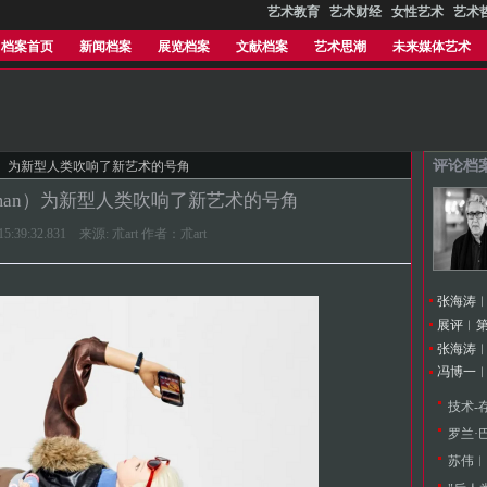
艺术教育
艺术财经
女性艺术
艺术
档案首页
新闻档案
展览档案
文献档案
艺术思潮
未来媒体艺术
评论档
uman）为新型人类吹响了新艺术的号角
 Human）为新型人类吹响了新艺术的号角
8 15:39:32.831 来源: 朮art 作者：朮art
展评︱第
冯博一
技术-
罗兰·
苏伟︱