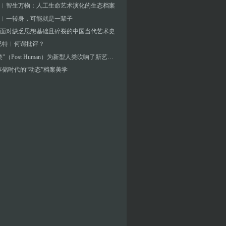
︱智生万物：人工生命艺术演化的生态档案
︱一转身，可能就是一辈子
面对缺乏思想基础且碎裂的中国当代艺术史
巴特︱何谓批评？
"后人类"（Post Human）为新型人类吹响了新艺术的号角
存储时代的“动态”档案美学