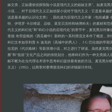
妹文类，正如通俗侦探惊险小说是现代主义的姐妹文类”。如麦克黑
小说……对于后现代主义正如侦探小说对于现代主义：它是最卓越
说是最卓越的认识论文类），因此成为后现代主义作家（包括威廉·
特、伊塔罗·卡尔维诺、品钦、甚至贝克特和纳博科夫）的素材和范例
代主义的科幻化”和“科幻小说的后现代化”的章节中，麦克黑尔对像
查德·布劳提根的《西瓜糖中》那样的一系列滑流文本作了概览，并
科幻文本如菲利普·K·迪克的《高城中的男人》、J·G·巴拉德的早期
拉尼的《代尔格林》等新浪潮小说，对之进行了研读。虽然麦克黑尔
雅”和“低俗”文化产品之间的传统划分，他将科幻作为一种文类插入
献不断为在当代理论术语中思考科幻提供着有效的方法。麦克黑尔
主义》 (1992)，以两章对赛博朋克科幻的详细探讨作结。