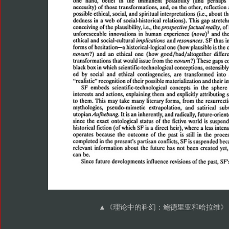
▲
《理论中的科幻：鲍德里亚和哈拉维》