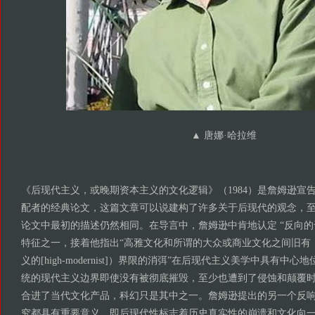
▲ 唐娜·哈拉维
《后现代主义，或晚期资本主义的文化逻辑》（1984）是詹姆逊宣
配者的经典论文，这篇文章可以说建构了许多关于后现代的观念，
论文中最初的描述仍然相同。在导言中，詹姆逊中肯地认定 “反向的
特征之一，接着他指出“高雅文化和所谓的大众或商业文化之间旧有
义的[high-modernist]）界限的消弭”在后现代主义美学中具有中
统的现代主义边界即使没有被彻底摧毁，至少也遭到了侵蚀和颠覆
合进了当代文化产品，科幻只是其中之一。詹姆逊提出的另一个反
究都具有重要意义，即后现代性标志着历史真实性的崩溃和文化向一种表