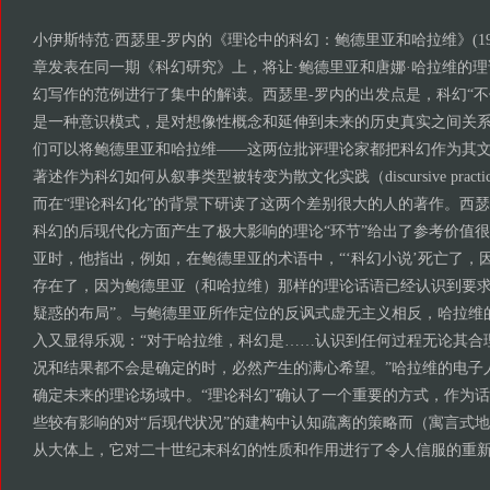
小伊斯特范·西瑟里-罗内的《理论中的科幻：鲍德里亚和哈拉维》(19
章发表在同一期《科幻研究》上，将让·鲍德里亚和唐娜·哈拉维的
幻写作的范例进行了集中的解读。西瑟里-罗内的出发点是，科幻“
是一种意识模式，是对想像性概念和延伸到未来的历史真实之间关系
们可以将鲍德里亚和哈拉维——这两位批评理论家都把科幻作为其
著述作为科幻如何从叙事类型被转变为散文化实践（discursive prac
而在“理论科幻化”的背景下研读了这两个差别很大的人的著作。西瑟
科幻的后现代化方面产生了极大影响的理论“环节”给出了参考价值
亚时，他指出，例如，在鲍德里亚的术语中，“‘科幻小说’死亡了，
存在了，因为鲍德里亚（和哈拉维）那样的理论话语已经认识到要
疑惑的布局”。与鲍德里亚所作定位的反讽式虚无主义相反，哈拉维
入又显得乐观：“对于哈拉维，科幻是……认识到任何过程无论其合
况和结果都不会是确定的时，必然产生的满心希望。”哈拉维的电子
确定未来的理论场域中。“理论科幻”确认了一个重要的方式，作为
些较有影响的对“后现代状况”的建构中认知疏离的策略而（寓言式
从大体上，它对二十世纪末科幻的性质和作用进行了令人信服的重