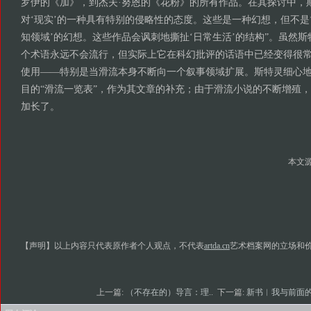
罗伊的《加》，到杰夫·努恩的《花粉》的所有作品。在其探讨中，
对‘现实’的一种具有特别的侵略性的态度。这些是一种幻想，但不是‘
知领域’的幻想。这些作品会讽刺地撕扯‘日常生活’的结构”。虽然
个术语永远不会流行，但实际上它在科幻批评的话语中已经变得很
使用——特别是当滑流本身不断向一个叙事领域扩展。斯特灵细心
目的“滑流一览表”，作为其文章的补充；由于滑流小说的不断增殖
加长了。
本文
【声明】以上内容只代表原作者个人观点，不代表
artda.cn
艺术档案网的立场和
上一篇:
（不存在的）导言：理..
下一篇:
新书︱我与前面的