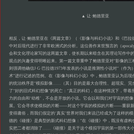
▲ 让·鲍德里亚
相反，让·鲍德里亚在《两篇文章》（《影像与科幻小说》和《巴拉德
中对后现代进行了非常欧洲式的分析。这位善作末世预言的（apocalyptica
会和文化理论家写的这两篇文章，使长期以来暗含在其理论写作中
观点的兴趣变得明晰起来。第一篇文章重申了鲍德里亚对“影像的三
则强调他确信J·G·巴拉德1973年发表的小说是推测性小说对“（作
术”进行记述的范例。在《影像与科幻小说》中，鲍德里亚认为后现
的统治秩序是“模拟影像……（其）目的是最大合理性、超现实、完
了“好的旧式科幻想像”的死亡：“真正的科幻，在这种情况下，带着
力的自由和‘幼稚’，不会是开放的小说。它会以和我们对宇宙的想
展。它会寻求使模拟的片断——对这个宇宙的模拟的片断——重获
变得庸俗，而我们假定的‘真实’世界对我们来说已经成为了这样的模
德的《碰撞》是典型的新式科幻想像：“在《碰撞》中，既没有虚构
实把二者都消除了……《碰撞》是关于这个模拟宇宙的第一部伟大小