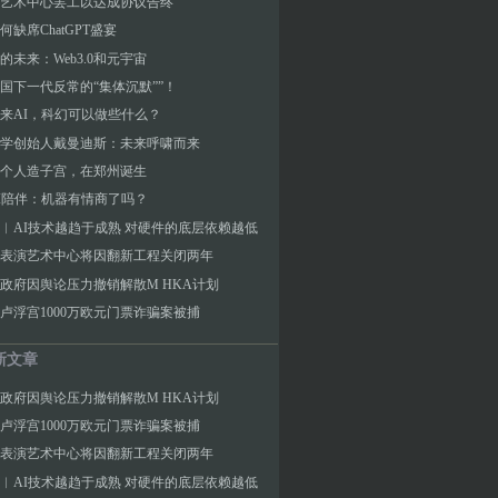
艺术中心罢工以达成协议告终
何缺席ChatGPT盛宴
的未来：Web3.0和元宇宙
国下一代反常的“集体沉默””！
来AI，科幻可以做些什么？
学创始人戴曼迪斯：未来呼啸而来
个人造子宫，在郑州诞生
I陪伴：机器有情商了吗？
︱AI技术越趋于成熟 对硬件的底层依赖越低
表演艺术中心将因翻新工程关闭两年
政府因舆论压力撤销解散M HKA计划
卢浮宫1000万欧元门票诈骗案被捕
新文章
政府因舆论压力撤销解散M HKA计划
卢浮宫1000万欧元门票诈骗案被捕
表演艺术中心将因翻新工程关闭两年
︱AI技术越趋于成熟 对硬件的底层依赖越低