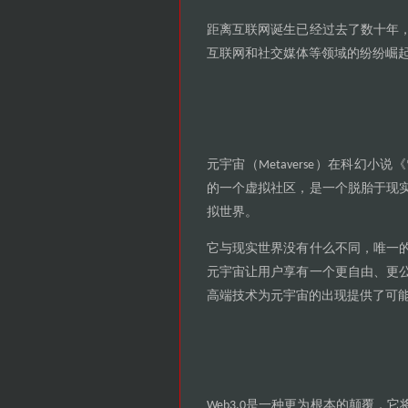
距离互联网诞生已经过去了数十年
互联网和社交媒体等领域的纷纷崛
元宇宙
在科幻小说
（Metaverse）
《
的一个虚拟社区
是一个脱胎于现
，
拟世界
。
它与现实世界没有什么不同
唯一
，
元宇宙让用户享有一个更自由
更
、
高端技术为元宇宙的出现提供了可
是一种更为根本的颠覆
它
Web3.0
，