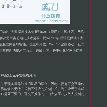
工智能
大数据等技术创新和
即用户共识社区
网络
、
DAO（
）
解决元宇宙前端的技术需要
而
在后端提供强有力
，
Web3.0
使互联网更加智能
自主和开放
是由移动
社交
、
。Web 2.0
、
建立在新的技术层面上
边缘计算
去中心化的网络结构
：
、
3 Web3.0/元宇宙生态环境
是关于现实世界和虚拟世界的融合。因此，拥有可交互操作
世界能够以无缝方式相互链接的关键技术。为了让元宇宙成
，它需要开源的、可交互操作的、由大众而非少数人控制的