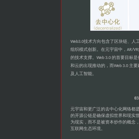
技术方向包含了区块链
人
Web3.0
、
组织模式创新
在元宇宙中
。
，AR/VR
的技术支撑
的首要目标是
。Web 3.0
和云的出现推动的
而
主要
，
Web 3.0
及人工智能
。
0
元宇宙和更广泛的去中心化网络都
的开源公链是确保虚拟世界和现实
为现实，而不是被资本炒作的概念
互联网生态环境。