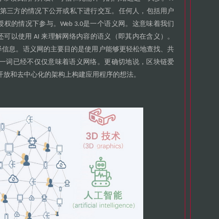
第三方的情况下公开或私下进行交互
任何人
包括用户
。
，
授权的情况下参与
是一个语义网
这意味着我们
。Web 3.0
。
还可以使用
来理解网络内容的语义
即其内在含义
AI
（
）。
释信息
语义网的主要目的是使用户能够更轻松地查找
共
。
、
一词已经不仅仅意味着语义网络
更确切地说
区块链爱
。
，
开放和去中心化的架构上构建应用程序的想法
。