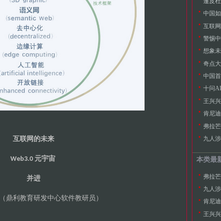
蓬皮杜
中国如
互联网
警惕中
想象未
奇点大
中国首
十问A
王兴兴
肯尼迪
弗拉芒
九人涉
互联网的未来
元宇宙
Web3.0
本类最
弗拉芒
并进
九人涉
鼎利教育研发中心软件教研员
（
）
肯尼迪
王兴兴