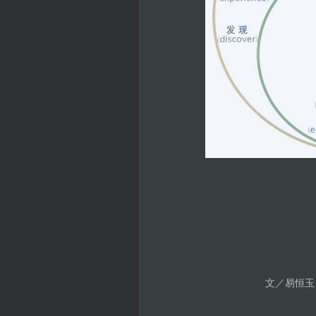
文／易恒玉