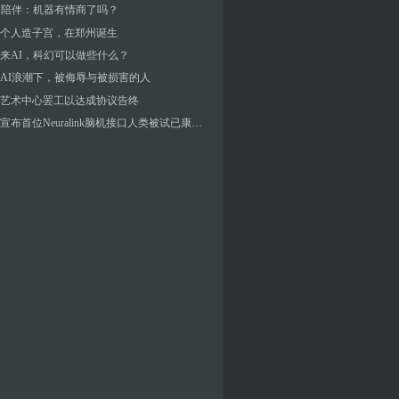
I陪伴：机器有情商了吗？
个人造子宫，在郑州诞生
来AI，科幻可以做些什么？
AI浪潮下，被侮辱与被损害的人
艺术中心罢工以达成协议告终
马斯克宣布首位Neuralink脑机接口人类被试已康复，医学专家批评“不是科学”