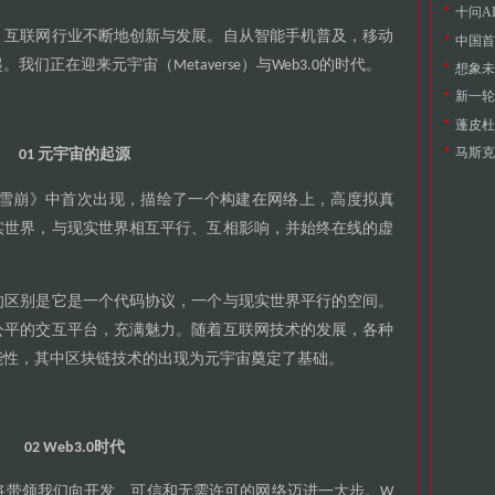
十问A
互联网行业不断地创新与发展
自从智能手机普及
移动
，
。
，
中国首
起
我们正在迎来元宇宙
与
的时代
。
（Metaverse）
Web3.0
。
想象未
新一轮
蓬皮杜
元宇宙的起源
01
雪崩
中首次出现
描绘了一个构建在网络上
高度拟真
》
，
，
实世界
与现实世界相互平行
互相影响
并始终在线的虚
，
、
，
的区别是它是一个代码协议
一个与现实世界平行的空间
，
。
公平的交互平台
充满魅力
随着互联网技术的发展
各种
，
。
，
能性
其中区块链技术的出现为元宇宙奠定了基础
，
。
时代
02 Web3.0
将带领我们向开发
可信和无需许可的网络迈进一大步
、
。W