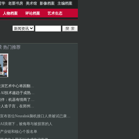
哲学
老栗书房
美术馆
影像档案
主编档案
人物档案
评论档案
艺术生态
景 热门推荐
肯尼迪表演艺术中心将因翻新工程关闭两年
王兴兴︱AI技术越趋于成熟 对硬件的底层依赖越低
十问AI陪伴：机器有情商了吗？
中国首个人造子宫，在郑州诞生
马斯克宣布首位Neuralink脑机接口人类被试已康复，医学专家批评“不是科学”
AI浪潮下，被侮辱与被损害的人
产业链和核心个股名单