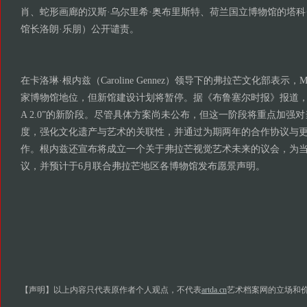
肖、蛇形画廊的汉斯·乌尔里希·奥布里斯特、荷兰国立博物馆的塔科
馆长洛朗·乐朋）公开谴责。
在卡洛琳·根内兹（Caroline Gennez）领导下的弗拉芒文化部表示
家博物馆地位，但新馆建设计划将暂停。据《布鲁塞尔时报》报道，该
A 2.0”的新阶段。尽管具体方案尚未公布，但这一阶段将重点加强
度，强化文化遗产与艺术的关联性，并通过为期两年的合作协议与
作。根内兹还宣布将成立一个关于弗拉芒视觉艺术未来的议会，为
议，并预计于6月联合弗拉芒地区各博物馆发布愿景声明。
【声明】以上内容只代表原作者个人观点，不代表
artda.cn
艺术档案网的立场和