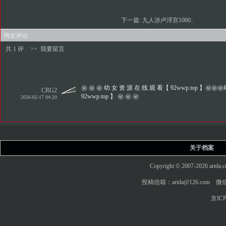
下一篇:
九人涉卢浮宫1000..
网友评论
共 1 评
>>
我要留言
㊙️ ㊙️ ㊙️ 幼 女 资 源 在 线 观 看【 92wwp.top 】㊙️㊙️
CRG2
92wwp.top 】 ㊙️ ㊙️ ㊙️
2026-02-17 04:20
关于档案
Copyright © 2007-2026 art
投稿信箱：artda@126.com 微信
京ICP