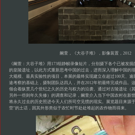
阚萱，《大谷子堆》，影像装置，2012
《阚萱：大谷子堆》用173组静帧录像短片，分别摄下各个已被发
的皇陵遗址，以此方式重新思考中国的过去，进而深入理解中国的
大规模、最具实验性的项目，本展的最终实现建立在超过100天、
途考察的基础上，摄制团队达四人，并在2012年初最终完成作品。
领会着纵贯几个世纪之久的历史与权力的沿袭。通过对古陵遗址（
另外一些则年久失修）的调查和记录，阚萱介入当下中国农村在新
将永久过去的历史照进今天人们所司空见惯的现实。展览题目来源于
茔”的土话，因其外形类似于农忙时节处处堆起的农作物而得来。