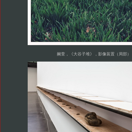
阚萱，《大谷子堆》，影像装置（局部）