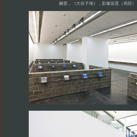
阚萱，《大谷子堆》，影像装置（局部）