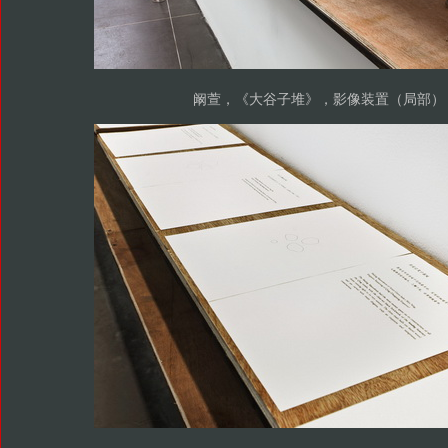
阚萱，《大谷子堆》，影像装置（局部）