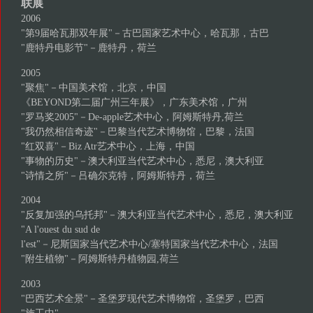
联展
2006
"第9届哈瓦那双年展"－古巴国家艺术中心，哈瓦那，古巴
"鹿特丹电影节"－鹿特丹，荷兰
2005
"聚焦"－中国美术馆，北京，中国
《BEYOND第二届广州三年展》，广东美术馆，广州
"罗马奖2005"－De-apple艺术中心，阿姆斯特丹,荷兰
"我仍然相信奇迹"－巴黎当代艺术博物馆，巴黎，法国
"红双喜"－Biz Atr艺术中心，上海，中国
"事物的历史"－澳大利亚当代艺术中心，悉尼，澳大利亚
"诗情之所"－吕确尔克特，阿姆斯特丹，荷兰
2004
"反复加强的乌托邦"－澳大利亚当代艺术中心，悉尼，澳大利亚
"A l'ouest du sud de
l'est"－尼斯国家当代艺术中心/塞特国家当代艺术中心，法国
"附生植物"－阿姆斯特丹植物园,荷兰
2003
"巴西艺术全景"－圣堡罗现代艺术博物馆，圣堡罗，巴西
"施工中"