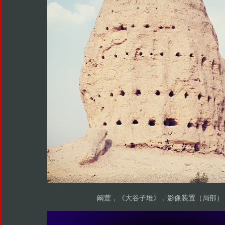
阚萱，《大谷子堆》，影像装置（局部）