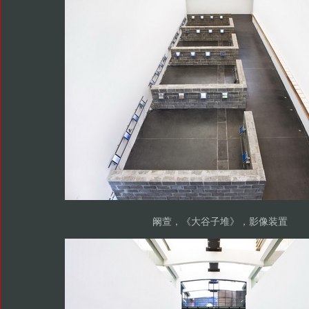
阚萱，《大谷子堆》，影像装置