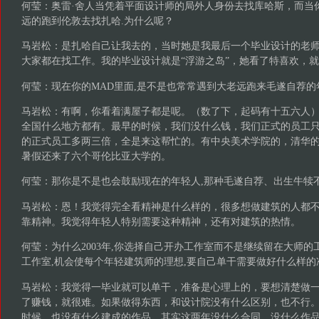
何莹：奥雷·舍人当凭着平面设计师的局外人身份去找库哈斯，而当
远的跑到伦敦去找扎哈.为什么呢？
马岩松：是扎哈自己让我去的，当时她是我最后一个毕业设计的老
大家都在找工作。我的毕业设计就是“浮游之岛”，她看了特喜欢，
何莹：现在你的MAD里面,是不是也常常遇到大老远跑来毛遂自荐的
马岩松：有啊，你看着满屋子都是呢。（数了下，起码有十五六人
全国什么地方都有。最早的时候，我们没什么钱，我们正式的员工
的正式员工多两三倍，全是来这帮忙的。有中央美术学院的，清华
暑假还来了六个哥伦比亚大学的。
何莹：那你是不是也会鼓励现在的年轻人,那种毛遂自荐、出生牛犊
马岩松：恩！我觉得完全看精神是什么样的，很多想做建筑的人都
靠精神。我觉得年轻人特别需要这种精神，还有对建筑的热情。
何莹：为什么2003年,你选择自己开办工作室而不是继续留在大师的
工作室,机会使每个年轻建筑师的理想,要自己单干需要做好什么样的
马岩松：我觉得一毕业就可以单干，准备是心理上的，要想清楚做
了赚钱，就很难。如果做得东西，和设计院没有什么区别，也不行
时候，也没有什么建成的作品，其实这两年没什么合同，没什么作