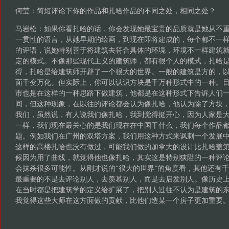
何莹：简短评论下你的作品和扎哈作品的不同之处，相同之处？
马岩松：如果你看扎哈的话，你会发现她最宝贵的品质就是她从不
一贯性的语言，从她早期的绘画，到现在即将建成的，每个都不一
的评语，说她特别善于将建筑去符合具体的环境，环境不一样建筑
定的模式。不像那些现代主义的建筑师，都有很个人的模式，扎哈
得，扎哈是给建筑师开辟了一个很大的世界。一般的建筑是方的，以
面千变万化。但实际上，你可以认识方块是千万种形式中的一种。
市也是在这样的一种思路下做建筑，他都是在这种形式下告诉人们
间，但这种现象，在以往的评论都会认为像扎哈，他认为除了方块
我们，虽然说，有人说我们像扎哈，我到觉得挺开心，因为人家是
一样，我们现在最关心的是我们现在在中国干什么，我们每个作品
题。例如我们在广州的双塔方案，我们用这种方式来讽刺一个发展
这样的高楼扎哈也没有做过，可能我们做的加拿大的设计比扎哈盖
候因为用了曲线，就觉得他也像扎哈，其实这是特别狭隘的一种评
会抹杀很多可能性。从刚才说的“很大的世界”的角度看，其他还有
最重要的不是去评论别人，去羡慕别人，而是去启发别人。像历史
在当时都是把建筑学的定义给扩展了，把别人过往不认为是建筑的
我觉得这些大师在这方面做的贡献，比他们造某一个房子更加重要