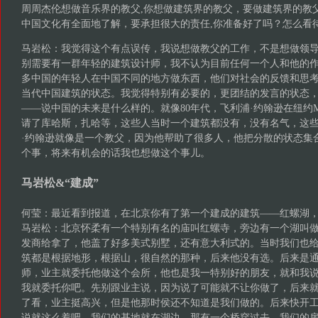
周周杰伦想做音乐界的教父,你想做建筑界的教父，要做建筑界的教
中国文化有全面地了解，要承担很大的责任,你准备好了吗？怎么看
马岩松：我觉得这个有点误传，我说想做教父的工作，不是想做领
别需要有一群年轻的建筑设计师，我不认为目前任何一个人和他的
多中国的年轻人在中国不同的地方做东西，他们对社会的反馈和思
当代中国建筑的状态。我觉得特别有必要的，更团结的发言的状态
——说中国的未来是什么样的。就像80年代，飞利浦·约翰逊在纽约
请了库哈斯，扎哈等，这些人当时一个建筑都没有，没有名气，这
·约翰逊就像是一个教父，因为他帮助了很多人，他把分散的状态集
个事，将来有机会的话我也想做这个事儿。
马岩松&“建成”
何莹：最近看到报道，在北京你有了第一个建成的建筑­­­——红螺湖
马岩松：北京怀柔有一个特别有名的庙叫红螺寺，旁边有一个湖叫
发商给拿了，他盖了好多美式别墅，还有意大利式的。当时我们也
筑都是根据地形，根据山，很自然的那种，后来他没有选。后来是
师，业主就委托他做这个会所，他也是我一特别好的朋友，就和我
我就委托你吧。先别跟业主说，因为说了可能就不让你做了，后来
了看，业主挺高兴，但是他那时侯还不知道是我们做的。后来快开
说就这么着吧。我们的基地就在湖边，那有一个桥穿过去，我们的