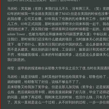
马岩松：其实她（党群）来我们这儿不久，没有两三天。（笑）党群
02年的时候我一毕业就在美国注册了MAD,但是在美国的时候也没
此我在哪，公司又在哪。03年我去了伦敦的扎哈事务所工作，当时
儿工作。03年正式回国，那时侯就叫早野洋介回来和我一起干。我在
就找他过来了。其实我们做一些讲座和活动的时候都是一起的。在我们加
solute Tower，也被当地民众和媒体称为玛丽莲梦露大厦）中标
注我们，那时候我们还没有什么建成的项目，当时媒体关心的是我
境下，做了些什么，更加关注我们的在中国的状态。这么多媒体关
而不是从建筑。相比别的设计领域，工业设计、服装设计和其他艺
不穷，惟独建筑领域，出来的年轻建筑师多，这也是这么多媒体关
我们刻意的。
何莹：据早前的报道称你从耶鲁大学毕业之后欠了债,当时在美国遇
马岩松：就是没钱呗，当时其他好学校也给我奖学金，耶鲁也给了
就瞎碰呗，给耶鲁写了封信，说钱不够去不了了。
后来耶鲁又给我加了奖学金。但是去那儿加完钱（奖学金）还是挺
么钱，然后就刷信用卡呗，就给直接就刷爆了好几张，毕业了还得
的问题，就挣了再还呗。我刚来北京的时候，也没什么钱，只有几
了。其实一直就是这么一个过程，从不好到好的过程，一步一步往