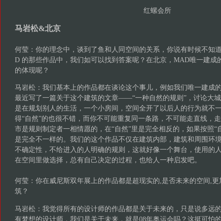
红螺会所
马岩松&北京
何莹：你的理念中，谈到了鱼和人同空间的关系，你说有时候不知道
D 的那些作品中，我们如可以找到答案呢？在北京，MAD唯一建成
的体现呢？
马岩松：我们基本上的作品都在谈论这个事儿，例如我们唯一建成
最近写了一篇关于这个建筑的文章——“一种自然的规则”，讨论大
是在规划别人的生活，一个小房间，空间全开了以后人的行为就不
得“自然”的也很不错，而你不可能重复同一条路，不可能走直线，
市是规则制定者一相情愿的，在“自然”里是完全相反的，如果按照“
是完全不一样的。我们的这个作品不仅在建筑内部，建筑和周围环
不确定性，不给进入的人明确的规则，这就好像一个舞台，使用的
在空间里做选择，总有自己决定的过程，也给人一种启发吧。
何莹：你在威尼斯双年展上的作品都是超现实的,是否未来的空间,
筑？
马岩松：我觉得所有的设计师的作品都是关于未来的，只是说多远
有梦想的设计师，我们是关于未来，就是08年奥运会吗？这挺可怕的。