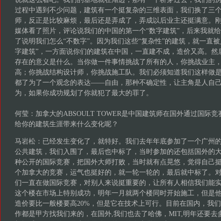
过程中遇到不少问题，建筑有一个挺复杂的三维表面，我们换了三
师，反正是比较麻烦，最后还是弄成了，弄成以后业主还挺满意。
媒体看了照片，评论说我们的中国的第一个“数字建筑”，后来我就
了说明我们怎么“不数字”。因为我们这些“复杂性”的建筑，就一直
字建筑”，一方面说你们的建筑在中国，一直建不成，造价又高。然
存在的意义是什么。当你做一件事情挑战了所有的人，你挑战业主
高；你挑战结构设计师，你挑战施工队。我们必须知道我们这样做
都了为了一个观念的表达——自由，那种不确定性，让主角是人自
为，如果你成功规划了你就犯了最大的罪了。
何莹：加拿大的ABSOULT TOWER是中国建筑师在国外通过国际
给你的建筑生涯带来什么变化呢？
马岩松：已经发生变化了，就特好。我们去年年底参加了一个广州
公共建筑，我们入围了，最后也中标了，当时参加的还包括国外的
种公开的国际竞赛，把国外大师打败，当时就有点晃悠，觉得自己
个加拿大的竞赛，运气也挺好的，就一轮一轮的，最后就中标了。
们一直在做国际竞赛，对别人来说挺重要的，让所有人相信我们能
这个楼在市场上特别成功，明年一月就两个楼同时开始施工，但是
造价要比一般楼要高20%，但是它在技术上可行。目前在国内，我
作都是甲方找我们来的，在国外,我们也去了哈佛，MIT,明年还要