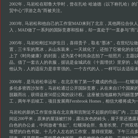
2002年，马岩松在耶鲁大学时，曾在扎哈·哈迪德（以下称扎哈）
贸中心“浮游之岛”而被关注。
2003年, 马岩松和他自己的工作室MAD来到了北京，其他两位合
入，MAD做了一系列的国际竞赛和投标，却一直处于“一直参与”而“
2005年，马岩松刚过30岁生日，喜得贵子，取名“墨冰”，在世纪坛
置，三卡车的黑冰，从山东装来，一天就化了，还拍了它被化的全
上了《时尚健康》的封面，还为某个时尚杂志拍了一组照片，主题
品。借了一套古人的衣服，据说是金城武在《十面埋伏》里穿的，
他认为，人的适应力是非常强的。一个古代的人，一样可以去适应
2006年，是马岩松幸运年，在北京有了第一个建成的作品­——红螺
多伦多密西沙加市，马岩松通过公开国际竞赛，从在来自17个国家的6
脱颖而出，获得这座50层公寓的设计权。这座被当地媒称为玛丽莲
工，两年半后竣工，项目发展商Fernbrook Homes，相信大楼将成
马岩松的新的工作室坐落在北京雍和宫附近不起眼的印刷厂内，三
间近200平米，原来的屋顶被打掉，露出灰色的砖头，屋子里还透
白色的办公桌，中间放者“鱼缸”、红螺湖会所、鱼形长凳、广州双
墙壁的白色书架。十几个人左右的工作室，显得很宽敞。下午三点
回来，还是穿着一贯的黑色休闲装，坐在他的办公桌前，马岩松边