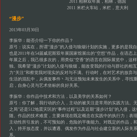
2011 柏林双年展，柏林，德国
2011 米栏火车站，米栏，意大利
“漫步”
2013年03月30日
李振华：能否介绍一下你的作品？
原弓：说实在，所谓“漫步”的入侵与狼烟计划的实施，更多的是我
也是2011年在54届威尼斯双年展国家馆展出的“空想”作品，在语
年展之后，我己很多次的，用类似“空香”的语言在国际展览中，这
独。我希望“漫步”计划的入侵与狼烟，能改变我的行动与群社的相
力“关注”和察觉我对现实的反对与不满。行动时，在对艺术的放弃
生活的混乱中，从偶发事件丶与无法预知未来发生的关系中，寻找
启，自身心灵与艺术坐标的良好关系。
李振华：你作品中技术和方法，以及美学的关系如何？
原弓：你了解，我行动的介入，主动的被关注是常用的实践方法。无论
之局”还是512地震灾区的“事件过程”以及近期“漫步计划”的入侵，
随。作品的技术难度，主要体现在既定概念在实践中的执行力；表
主动性所引发的，不可预知的，危险的平衡能力。对既定的作品，
入，持开放态度，并以遭遇、偶发作为作品与社会建立新的人际关
系。