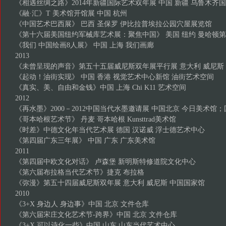
《相遇丝绸之路》2014年新疆国际艺术双年展 中国 新疆 乌鲁木齐
《融·汇》T 美术馆开馆展 中国 杭州
《中国艺术巴西展》 巴西 圣保罗 伊比拉普埃拉公园穴屋展览馆
《第十六届美国纽约军械库艺术展：聚焦中国》 美国 纽约 曼哈顿第
《我们 中国绘画8人展》 中国 上海 我们画廊
2013
《未曾呈现的声音》第五十五届威尼斯双年展平行展 意大利 威尼斯
《起动！油街实现》 中国 香港 视觉艺术中心新馆 油街艺术空间
《真实、美、自由和金钱》中国 上海 Chi K11 艺术空间
2012
《再水墨》2000－2012中国当代水墨邀请展 中国北京 今日美术馆
《哥本哈根艺术节》 丹麦 哥本哈根 Kunsttrad美术馆
《时差》中德文化年当代艺术展 德国 汉诺威 浮士德艺术中心
《第四届广东三年展》 中国 广东 广东美术馆
2011
《第四届中欧文化对话》 卢森堡 新明斯特修道院文化中心
《第六届布拉格当代艺术节》捷克 布拉格
《弥漫》第五十四届威尼斯双年展 意大利 威尼斯 中国国家馆
2010
《3+X 身边人 身边事》中国 北京 文件仓库
《第六届宋庄文化艺术节-跨界》中国 北京 文件仓库
《3+X 可以诗化一些》中国 山东 山东当代艺术中心