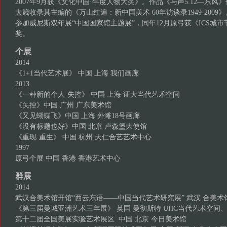
2007年9月获《文化中国·年度人物大奖》。作品《与声5.12—东风》
大箴收录其主编的《万山红遍：新中国美术 60年访谈录1949-2009》
参加威尼斯双年展“中国国家馆主题展”，同年12月原弓获《ICS城市
奖。
个展
2014
《1+1当代艺术展》 中国 上海 我们画廊
2013
《一种新的个人-失控》 中国 上海 证大当代艺术空间
《矢控》中国 广州 广东美术馆
《又见蝴蝶飞》中国 上海 外滩18号画廊
《没有标题也好》中国 北京 卢森堡大使馆
《重现·重生》 中国 杭州 天仁合艺艺术中心
1997
原弓个展 中国 香港 香港艺术中心
群展
2014
武汉合美术馆开馆“西云东语——中国当代艺术研究展” 武汉 合美术
《第三届曼城亚洲艺术三年展》 英国 曼彻斯特 UHC当代艺术空间
第十二届全国美展实验艺术展区 中国 北京 今日美术馆